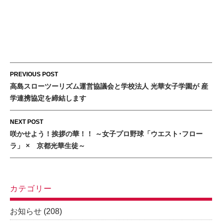
Post
PREVIOUS POST
navigation
高島スローツーリズム運営協議会と学校法人 光華女子学園が 産
学連携協定を締結します
NEXT POST
咲かせよう！挨拶の華！！ ～女子プロ野球「ウエスト･フロー
ラ」 × 京都光華生徒～
カテゴリー
お知らせ
(208)