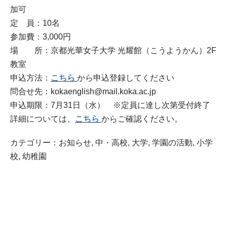
加可
定 員：10名
参加費：3,000円
場 所：京都光華女子大学 光耀館（こうようかん）2F
教室
申込方法：
こちら
から申込登録してください
問合せ先：kokaenglish@mail.koka.ac.jp
申込期限：7月31日（水） ※定員に達し次第受付終了
詳細については、
こちら
からご確認ください。
カテゴリー：
お知らせ
,
中・高校
,
大学
,
学園の活動
,
小学
校
,
幼稚園