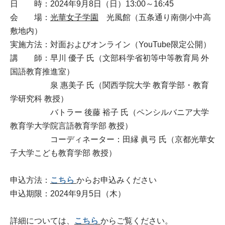
日 時：2024年9月8日（日）13:00～16:45
会 場：
光華女子学園
光風館（五条通り南側小中高
敷地内）
実施方法：対面およびオンライン（YouTube限定公開）
講 師：早川 優子 氏（文部科学省初等中等教育局 外
国語教育推進室）
泉 惠美子 氏（関西学院大学 教育学部・教育
学研究科 教授）
バトラー 後藤 裕子 氏（ペンシルバニア大学
教育学大学院言語教育学部 教授）
コーディネーター：田縁 眞弓 氏（京都光華女
子大学こども教育学部 教授）
申込方法：
こちら
からお申込みください
申込期限：2024年9月5日（木）
詳細については、
こちら
からご覧ください。