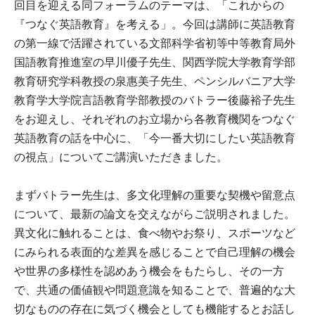
回目を迎える同フォーラムのテーマは、「これからの
『つなぐ英語教育』を考える」。今回は講師に英語教育
の第一線で活躍されている文部科学省初等中等教育局外
国語教育推進室の早川優子先生、関西学院大学教育学部
教育研究学科教授の泉惠美子先生、ペンシルバニア大学
教育学大学院言語教育学部教授のバトラー後藤裕子先生
をお迎えし、それぞれのお立場から各教育機関をつなぐ
英語教育の話を中心に、「今一番大切にしたい英語教育
の視点」についてご講演いただきました。
まずバトラー先生は、多文化理解の重要な契機や留意点
について、最新の論文を交えながらご説明されました。
異文化に触れることは、食べ物やお祭り、スポーツなど
にみられる表面的な差異を感じることで自己理解の機会
や世界の多様性を認めあう機会をもたらし、その一方
で、共通の価値観や問題意識を知ることで、普遍的な大
切なものの存在に気づく機会としても機能するとお話し