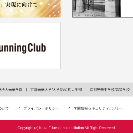
校法人光華学園
京都光華大学/大学院/短期大学部
京都光華中学校/高等学校
ついて
プライバシーポリシー
学園情報セキュリティポリシー
Copyright (c) Koka Educational Institution All Right Reserved.