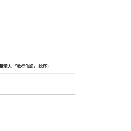
（親鸞聖人 『教行信証』 総序）