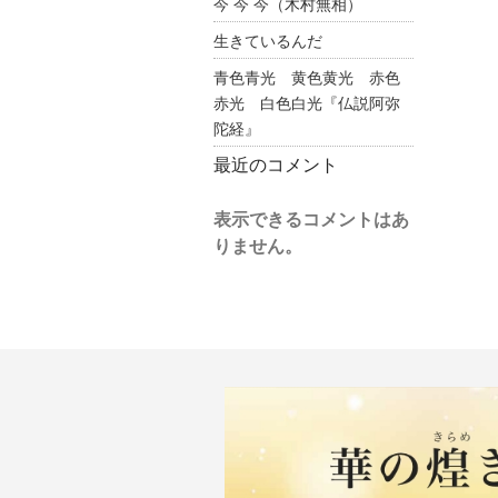
今 今 今（木村無相）
生きているんだ
青色青光 黄色黄光 赤色
赤光 白色白光『仏説阿弥
陀経』
最近のコメント
表示できるコメントはあ
りません。