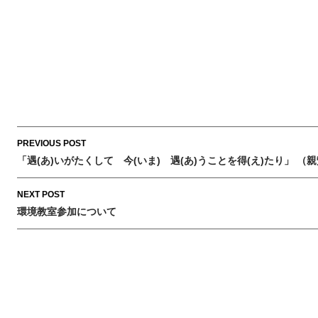
Post
PREVIOUS POST
navigation
「遇(あ)いがたくして 今(いま) 遇(あ)うことを得(え)たり」 
NEXT POST
環境教室参加について