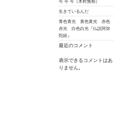
今 今 今（木村無相）
生きているんだ
青色青光 黄色黄光 赤色
赤光 白色白光『仏説阿弥
陀経』
最近のコメント
表示できるコメントはあ
りません。