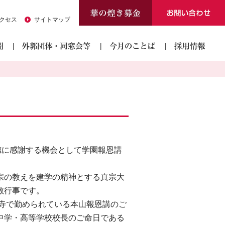
クセス
サイトマップ
徳に感謝する機会として学園報恩講
宗の教えを建学の精神とする真宗大
教行事です。
願寺で勤められている本山報恩講のご
中学・高等学校校長のご命日である