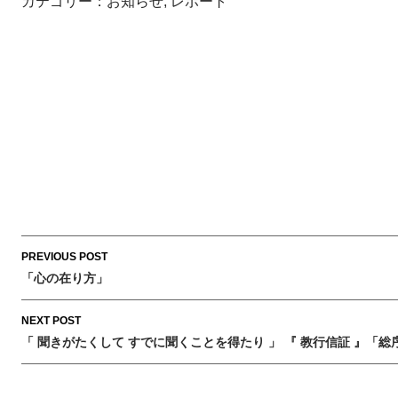
カテゴリー：
お知らせ
,
レポート
Post
PREVIOUS POST
navigation
「心の在り方」
NEXT POST
「 聞きがたくして すでに聞くことを得たり 」 『 教行信証 』「総