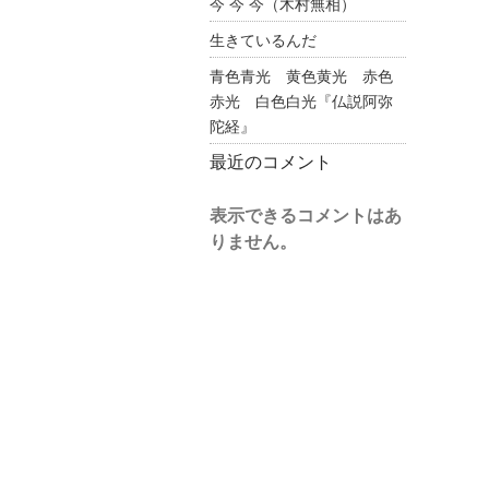
今 今 今（木村無相）
生きているんだ
青色青光 黄色黄光 赤色
赤光 白色白光『仏説阿弥
陀経』
最近のコメント
表示できるコメントはあ
りません。