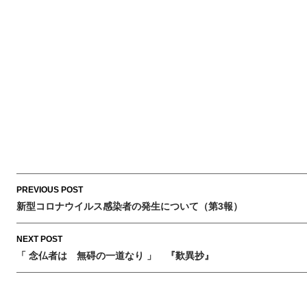
Post
PREVIOUS POST
navigation
新型コロナウイルス感染者の発生について（第3報）
NEXT POST
「 念仏者は 無碍の一道なり 」 『歎異抄』