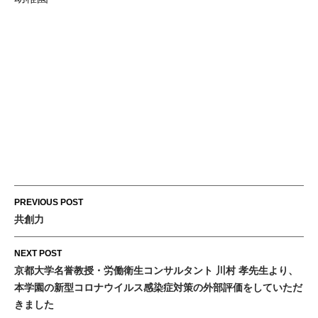
Post
PREVIOUS POST
navigation
共創力
NEXT POST
京都大学名誉教授・労働衛生コンサルタント 川村 孝先生より、
本学園の新型コロナウイルス感染症対策の外部評価をしていただ
きました