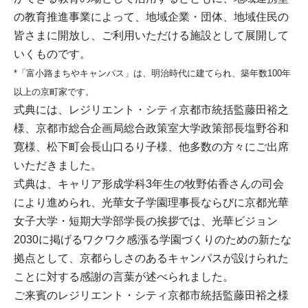
の教育推進事業によって、地域企業・団体、地域住民の
皆さまに開放し、ご利用いただける施設として展開して
いくものです。
*「富小路まちやキャンパス」は、明治時代に建てられ、築年数100年
以上の京町家です。
式典には、レジリエント・シティ京都市統括監藤田裕之
様、京都市総合企画局総合政策室大学政策部長塩野谷和
寛様、松下町会長山口るり子様、他多数の方々にご出席
いただきました。
式典は、キャリア形成学科3年生の牧野佑香さんの司会
により進められ、光華女子学園理事長ならびに京都光華
女子大学・短期大学部学長の挨拶では、光華ビジョン
2030に掲げるワクワク感漲る学園づくりのための新たな
拠点として、京都らしさのあるキャンパスが設けられた
ことに対する感謝の言葉が述べられました。
ご来賓のレジリエント・シティ京都市統括監藤田裕之様