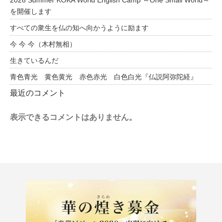
2026 Summer KOKA World English Camp ～One Small World～
を開催します
すべての衆生を仏の知へ向かうように励ます
今 今 今（木村無相）
生きているんだ
青色青光 黄色黄光 赤色赤光 白色白光『仏説阿弥陀経』
最近のコメント
表示できるコメントはありません。