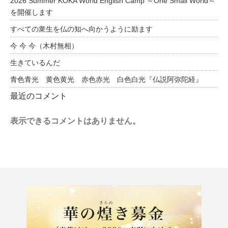
2026 Summer KOKA World English Camp ～One Small World～
を開催します
すべての衆生を仏の知へ向かうように励ます
今 今 今（木村無相）
生きているんだ
青色青光 黄色黄光 赤色赤光 白色白光『仏説阿弥陀経』
最近のコメント
表示できるコメントはありません。