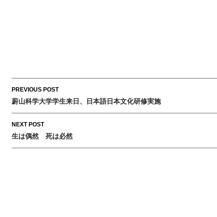
Post
PREVIOUS POST
navigation
蔚山科学大学学生来日、日本語日本文化研修実施
NEXT POST
生は偶然 死は必然