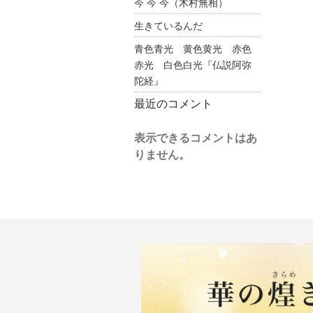
今 今 今（木村無相）
生きているんだ
青色青光 黄色黄光 赤色
赤光 白色白光『仏説阿弥
陀経』
最近のコメント
表示できるコメントはあ
りません。