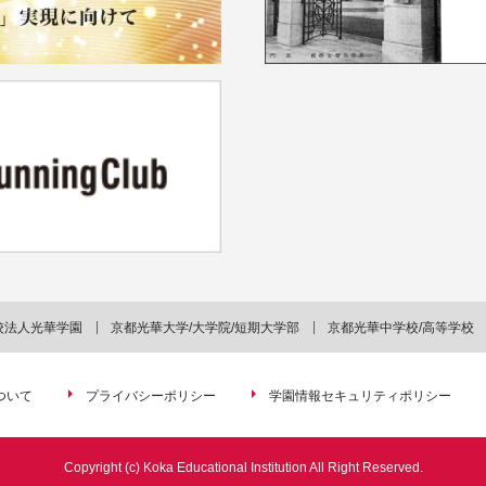
校法人光華学園
京都光華大学/大学院/短期大学部
京都光華中学校/高等学校
ついて
プライバシーポリシー
学園情報セキュリティポリシー
Copyright (c) Koka Educational Institution All Right Reserved.