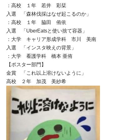
：高校 １年 若井 彩栞
入選 「森林伐採はなぜ起こるのか」
：高校 １年 脇田 侑依
入選 「UberEatsと使い捨て容器」
：大学 キャリア形成学科 市川 美南
入選 「インスタ映えの背景」
：大学 看護学科 橋本 亜侑
【ポスター部門】
金賞 「これ以上溶けないように」
高校 ２年 加茂 美紗希