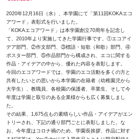
2020年12月16日（水）、本学園にて「第11回KOKAエコ
アワード」表彰式を行いました。
「KOKAエコアワード」は本学園創立70周年を記念し
て、2010年より実施してきた学園行事です。①エコアイ
デア部門、②作文部門、③標語・短歌（和歌）部門、④
ポスター部門、⑤作品部門から構成され、エコに関する
作品・アイデアの中から、優れた内容を表彰します。
今回のエコアワードでは、学園のエコ活動を多くの方と
共有したいとの思いから本学園の在籍者（幼稚園児から
大学生）、教職員、各校園の保護者、卒業生、そして今
年度は学園と取引のある企業様からも広く募集しまし
た。
その結果、1,675点もの素晴らしい作品・アイデアがエン
トリーされ、下記の通り部門ごとに表彰しました。な
お、今年度はコロナ禍のため、学園長挨拶、作品に対す