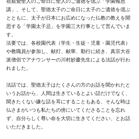
祖親鸞聖人のご命日に聖人のご遺徳を偲ぶ「学園報恩
講」、そして、聖徳太子のご命日に太子のご遺徳を偲ぶ
とともに、太子が日本にお広めになった仏教の教えを聞
思する「学園太子忌」を学園三大行事として営んでいま
す。
法要では、各校園代表（学生・生徒・児童・園児代表）
や教職員が参加し、献灯、献華、勤行に続き、真宗大谷
派僧侶でアナウンサーの川村妙慶先生による法話が行わ
れました。
法話では、聖徳太子はたくさんの方のお話を聞かれたと
いうお話から、人間は生きているとよい話だけでなく、
聞きたくない嫌な話を耳にすることもある、そんな時は
仏さまがいつも私たちの傍にいてくださることを忘れ
ず、自分らしく尊い命を大切に生きてください、とお話
いただきました。