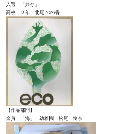
入選 「共存」
高校 ２年 北尾 のの香
【作品部門】
金賞 「海」 幼稚園 松尾 怜奈