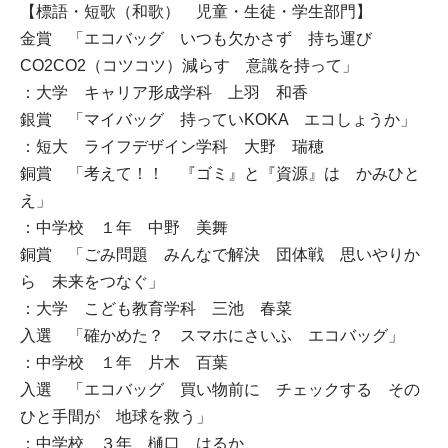
【標語・短歌（和歌） 児童・生徒・学生部門】
金賞 「エコバッグ いつも欠かさず 持ち運び
CO2CO2（コツコツ）減らす 意識を持って」
：大学 キャリア形成学科 上羽 和香
銀賞 「マイバッグ 持っていKOKA エコしょうか」
：短大 ライフデザイン学科 大野 瑞穂
銅賞 「考えて！！ 『ゴミ』と『資源』は かみひと
え」
：中学校 １年 中野 美舞
銅賞 「ごみ問題 みんなで解決 団体戦 思いやりか
ら 未来をつなぐ」
：大学 こども教育学科 三池 春菜
入選 「確かめた？ スマホにさいふ エコバッグ」
：中学校 １年 片木 百葉
入選 「エコバッグ 買い物前に チェックする その
ひと手間が 地球を救う」
：中学校 ３年 樋口 はるか