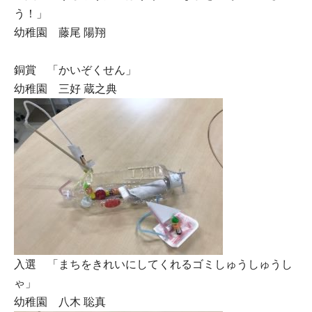
う！」
幼稚園 藤尾 陽翔
銅賞 「かいぞくせん」
幼稚園 三好 蔵之典
入選 「まちをきれいにしてくれるゴミしゅうしゅうし
ゃ」
幼稚園 八木 聡真