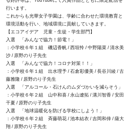
る好評等は、YouTubeにて入賞作品とともに限定配信を
行います。
これからも光華女子学園は、学齢に合わせた環境教育と
環境活動を行い、地域環境に貢献していきます。
【エコアイデア 児童・生徒・学生部門】
入選 「みんなで協力！節電！」
：小学校６年１組 磯辺香帆 / 西垣怜 / 中野陽菜 / 清水美
沙 / 原野のり子先生
入選 「みんなで協力！コロナ対策！！」
：小学校６年１組 出水理予 / 石倉彩優美 / 長谷川綾 / 古
藤雅隆 / 原野のり子先生
入選 「アルコール・石けんのムダづかいを減らそう」
：小学校６年２組 山中和喜 / 永山遼拓 / 溝川智香 / 安田
干夏 / 原野のり子先生
入選 「地球温暖化を防げる学校にしよう！」
：小学校６年２組 斉藤萌花 / 池本結衣 / 吉岡和倖 / 薩大
翔 / 原野のり子先生