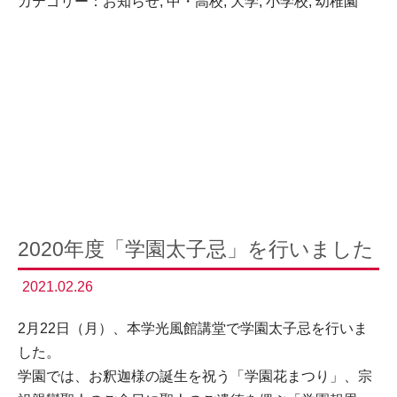
カテゴリー：
お知らせ
,
中・高校
,
大学
,
小学校
,
幼稚園
2020年度「学園太子忌」を行いました
2021.02.26
2月22日（月）、本学光風館講堂で学園太子忌を行いま
した。
学園では、お釈迦様の誕生を祝う「学園花まつり」、宗