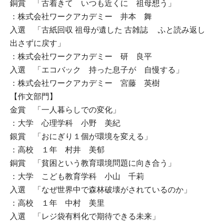
銅賞 「古着きて いつも近くに 祖母想う」
：株式会社ワークアカデミー 井本 舞
入選 「古紙回収 祖母が遺した 古雑誌 ふと読み返し
出さずに戻す」
：株式会社ワークアカデミー 研 良平
入選 「エコバック 持った息子が 自慢する」
：株式会社ワークアカデミー 宮藤 英樹
【作文部門】
金賞 「一人暮らしでの変化」
：大学 心理学科 小野 美紀
銀賞 「おにぎり１個が環境を変える」
：高校 １年 村井 美郁
銅賞 「貧困という教育環境問題に向き合う」
：大学 こども教育学科 小山 千莉
入選 「なぜ世界中で森林破壊がされているのか」
：高校 １年 中村 美里
入選 「レジ袋有料化で期待できる未来」