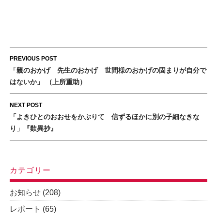
Post
PREVIOUS POST
navigation
「親のおかげ 先生のおかげ 世間様のおかげの固まりが自分で
はないか」 （上所重助）
NEXT POST
「よきひとのおおせをかぶりて 信ずるほかに別の子細なきな
り」『歎異抄』
カテゴリー
お知らせ
(208)
レポート
(65)