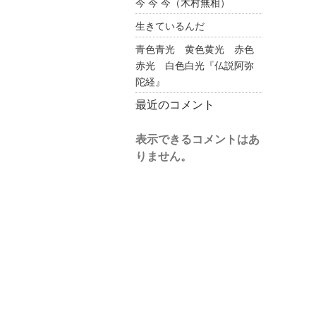
今 今 今（木村無相）
生きているんだ
青色青光 黄色黄光 赤色
赤光 白色白光『仏説阿弥
陀経』
最近のコメント
表示できるコメントはあ
りません。