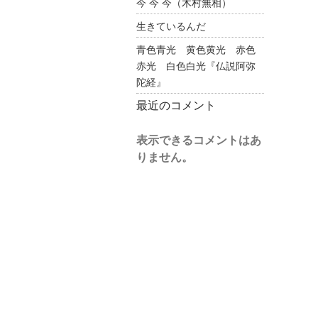
今 今 今（木村無相）
生きているんだ
青色青光 黄色黄光 赤色
赤光 白色白光『仏説阿弥
陀経』
最近のコメント
表示できるコメントはあ
りません。