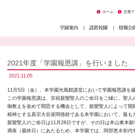
ホーム
交通ア
2021年度「学園報恩講」を行いました
2021.11.05
11月5日（金）、本学園光風館講堂において学園報恩講を
この学園報恩講は、宗祖親鸞聖人のご命日をご縁に、聖人
御教えを改めて聞思する機会として、親鸞聖人によって開
精神とする真宗大谷派関係校である本学園において、最も
親鸞聖人のご命日は11月28日ですが、その日は本山東本
満座（最終日）にあたるため、本学園では、阿部恵水初代