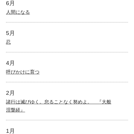
6月
人間になる
5月
忍
4月
呼びかけに育つ
2月
諸行は滅びゆく。怠ることなく努めよ。 『大般
涅槃経』
1月