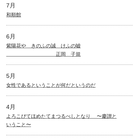
7月
和順館
6月
紫陽花や きのふの誠 けふの嘘
正岡 子規
5月
女性であるということが何だというのだ
4月
よろこびてほめたてまつるべしとなり 〜慶讃と
いうこと〜