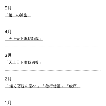
5月
「第二の誕生」
4月
「天上天下唯我独尊」
3月
「天上天下唯我独尊」
2月
「 遠く宿縁を慶べ 」『 教行信証 』「総序」
1月