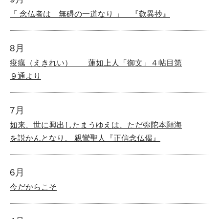
「 念仏者は 無碍の一道なり 」 『歎異抄』
8月
疫癘（えきれい） 蓮如上人「御文」４帖目第
９通より
7月
如来、世に興出したまうゆえは、ただ弥陀本願海
を説かんとなり。 親鸞聖人『正信念仏偈』
6月
今だからこそ