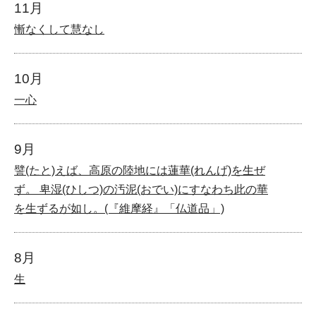
11月
慚なくして慧なし
10月
一心
9月
譬(たと)えば、高原の陸地には蓮華(れんげ)を生ぜ
ず。 卑湿(ひしつ)の汚泥(おでい)にすなわち此の華
を生ずるが如し。(『維摩経』「仏道品」)
8月
生