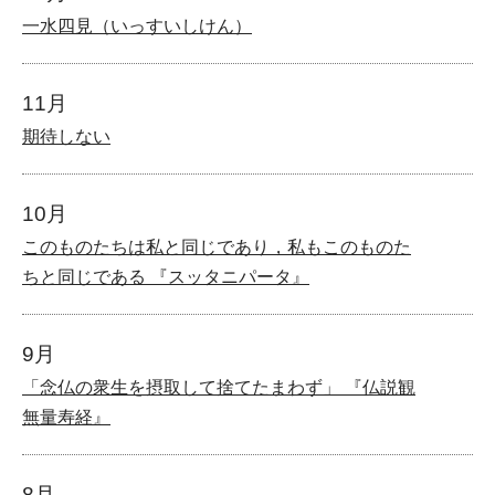
一水四見（いっすいしけん）
11月
期待しない
10月
このものたちは私と同じであり，私もこのものた
ちと同じである 『スッタニパータ』
9月
「念仏の衆生を摂取して捨てたまわず」 『仏説観
無量寿経』
8月