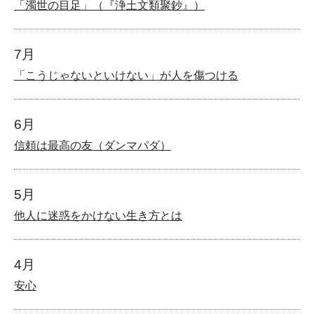
「濁世の目足」（『浄土文類聚鈔』）
7月
「こうじゃないといけない」が人を傷つける
6月
信頼は最高の友（ダンマパダ）
5月
他人に迷惑をかけない生き方とは
4月
安心