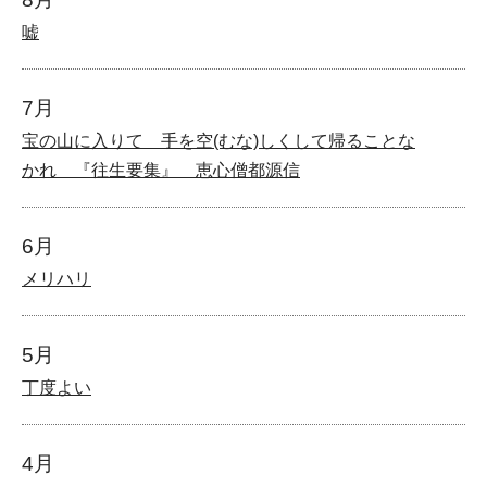
嘘
7月
宝の山に入りて 手を空(むな)しくして帰ることな
かれ 『往生要集』 恵心僧都源信
6月
メリハリ
5月
丁度よい
4月