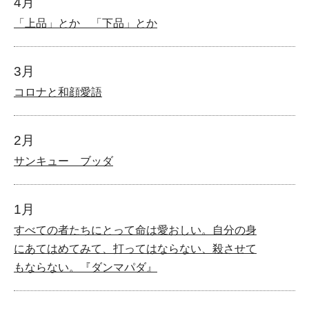
4月
「上品」とか 「下品」とか
3月
コロナと和顔愛語
2月
サンキュー ブッダ
1月
すべての者たちにとって命は愛おしい。自分の身
にあてはめてみて、打ってはならない、殺させて
もならない。『ダンマパダ』