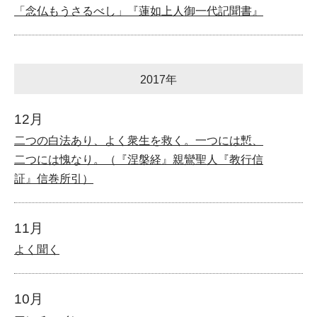
「念仏もうさるべし」『蓮如上人御一代記聞書』
2017年
12月
二つの白法あり、よく衆生を救く。一つには慙、
二つには愧なり。（『涅槃経』親鸞聖人『教行信
証』信巻所引）
11月
よく聞く
10月