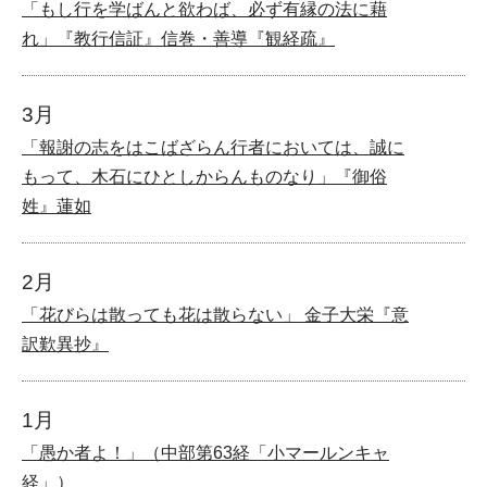
「もし行を学ばんと欲わば、必ず有縁の法に藉
れ」『教行信証』信巻・善導『観経疏』
3月
「報謝の志をはこばざらん行者においては、誠に
もって、木石にひとしからんものなり」『御俗
姓』蓮如
2月
「花びらは散っても花は散らない」 金子大栄『意
訳歎異抄』
1月
「愚か者よ！」（中部第63経「小マールンキャ
経」）