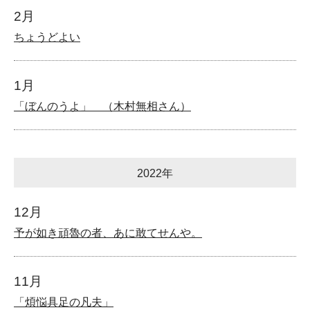
2月
ちょうどよい
1月
「ぼんのうよ」 （木村無相さん）
2022年
12月
予が如き頑魯の者、あに敢てせんや。
11月
「煩悩具足の凡夫」