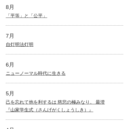
8月
「平等」と「公平」
7月
自灯明法灯明
6月
ニューノーマル時代に生きる
5月
己を忘れて他を利するは 慈悲の極みなり。 最澄
『山家学生式（さんげがくしょうしき）』