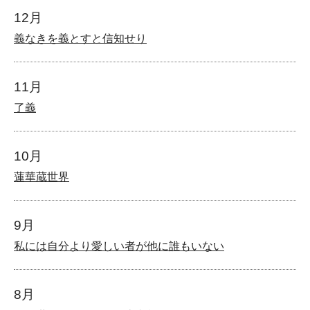
12月
義なきを義とすと信知せり
11月
了義
10月
蓮華蔵世界
9月
私には自分より愛しい者が他に誰もいない
8月