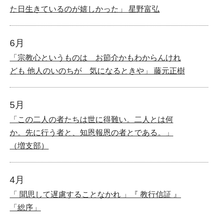
た日生きているのが嬉しかった」 星野富弘
6月
「宗教心というものは お節介かもわからんけれ
ども 他人のいのちが 気になるときや」 藤元正樹
5月
「この二人の者たちは世に得難い。二人とは何
か。先に行う者と、知恩報恩の者とである。」
（増支部）
4月
「 聞思して遅慮することなかれ 」『 教行信証 』
「総序」