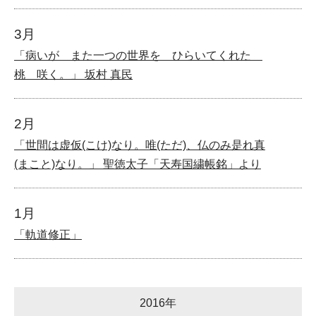
3月
「病いが また一つの世界を ひらいてくれた
桃 咲く。」 坂村 真民
2月
「世間は虚仮(こけ)なり。唯(ただ)、仏のみ是れ真
(まこと)なり。」 聖徳太子「天寿国繍帳銘」より
1月
「軌道修正」
2016年