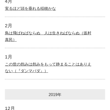
4月
実るほど頭を垂れる稲穂かな
2月
鳥は飛ばねばならぬ 人は生きねばならぬ（坂村
真民）
1月
この世の怨みは怨みをもって静まることはありえ
ない（『ダンマパダ』）
2019年
12月