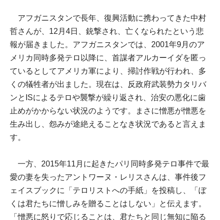
アフガニスタンで長年、復興活動に携わってきた中村
哲さんが、12月4日、銃撃され、亡くなられたという悲
報が届きました。アフガニスタンでは、2001年9月のア
メリカ同時多発テロ以降に、首謀者アルカーイダを匿っ
ているとしてアメリカ軍により、掃討作戦が行われ、多
くの犠牲者が出ました。現在は、反政府武装勢力タリバ
ンとISによるテロや襲撃が繰り返され、治安の悪化に歯
止めがかからない状況のようです。まさに憎悪が憎悪を
生み出し、怨みが途絶えることなき状況であると言えま
す。
一方、2015年11月に起きたパリ同時多発テロ事件で最
愛の妻を失ったアントワーヌ・レリスさんは、事件後フ
ェイスブックに「テロリストへの手紙」を投稿し、「ぼ
くは君たちに憎しみを贈ることはしない」と伝えます。
「憎悪に怒りで応じることは、君たちと同じ無知に陥る