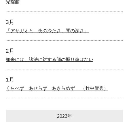
光耀館
3月
「アサガオと 夜の冷たさ、闇の深さ」
2月
如来には、諸法に対する師の握り拳はない
1月
くらべず あせらず あきらめず （竹中智秀）
2023年