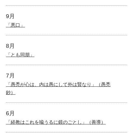
9月
「悪口」
8月
「とも同朋」
7月
「愚禿が心は、内は愚にして外は賢なり」（愚禿
鈔）
6月
「経教はこれを喩うるに鏡のごとし」（善導）