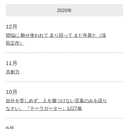
2020年
12月
煩悩に 馳せ使われて 走り回って また年新た（浅
田正作）
11月
共創力
10月
自分を苦しめず、人を傷つけない言葉のみを語り
なさい。 『テーラガーター』1227偈
9月