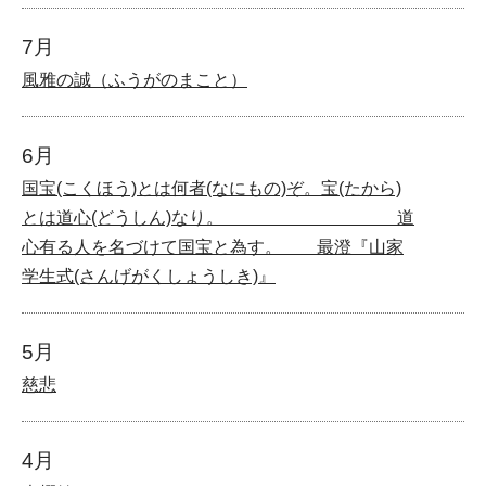
7月
風雅の誠（ふうがのまこと）
6月
国宝(こくほう)とは何者(なにもの)ぞ。宝(たから)
とは道心(どうしん)なり。 道
心有る人を名づけて国宝と為す。 最澄『山家
学生式(さんげがくしょうしき)』
5月
慈悲
4月