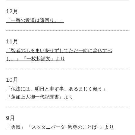
12月
「一番の近道は遠回り。」
11月
「智者のふるまいをせずしてただ一向に念仏すべ
し。」 『一枚起請文』より
10月
「仏法には、明日と申す事、あるまじく候う」
『蓮如上人御一代記聞書』より
9月
「勇気」 『スッタニパータ−釈尊のことば−』より