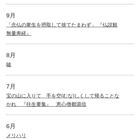
9月
「念仏の衆生を摂取して捨てたまわず」 『仏説観
無量寿経』
8月
嘘
7月
宝の山に入りて 手を空(むな)しくして帰ることな
かれ 『往生要集』 恵心僧都源信
6月
メリハリ