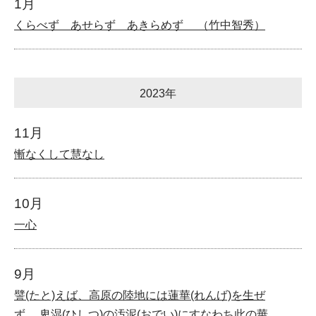
1月
くらべず あせらず あきらめず （竹中智秀）
2023年
11月
慚なくして慧なし
10月
一心
9月
譬(たと)えば、高原の陸地には蓮華(れんげ)を生ぜ
ず。 卑湿(ひしつ)の汚泥(おでい)にすなわち此の華