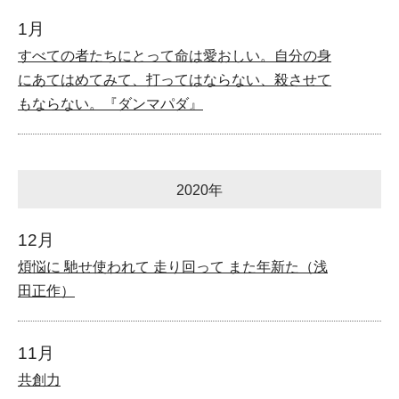
1月
すべての者たちにとって命は愛おしい。自分の身
にあてはめてみて、打ってはならない、殺させて
もならない。『ダンマパダ』
2020年
12月
煩悩に 馳せ使われて 走り回って また年新た（浅
田正作）
11月
共創力