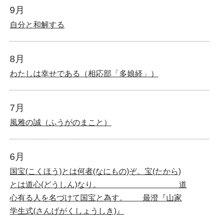
9月
自分と和解する
8月
わたしは幸せである（相応部「多娘経」）
7月
風雅の誠（ふうがのまこと）
6月
国宝(こくほう)とは何者(なにもの)ぞ。宝(たから)
とは道心(どうしん)なり。 道
心有る人を名づけて国宝と為す。 最澄『山家
学生式(さんげがくしょうしき)』