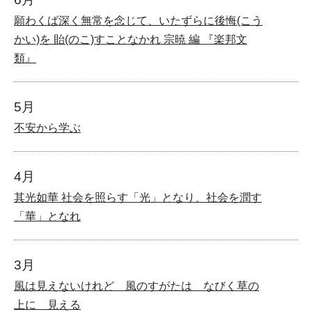
願わくば深く無常を念じて、いたずらに後悔(こう
かい)を 貽(のこ)すことなかれ 宗暁 編 『楽邦文
類』
5月
不安から学ぶ
4月
其光如華 社会を照らす「光」となり、社会を潤す
「華」となれ
3月
風は見えないけれど 風のすがたは なびく草の
上に 見える