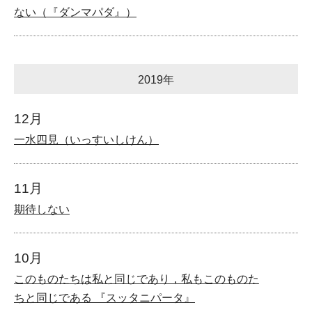
ない（『ダンマパダ』）
2019年
12月
一水四見（いっすいしけん）
11月
期待しない
10月
このものたちは私と同じであり，私もこのものた
ちと同じである 『スッタニパータ』