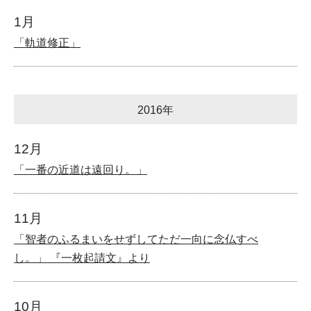
1月
「軌道修正」
2016年
12月
「一番の近道は遠回り。」
11月
「智者のふるまいをせずしてただ一向に念仏すべ
し。」 『一枚起請文』より
10月