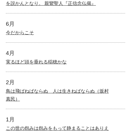
を説かんとなり。 親鸞聖人『正信念仏偈』
6月
今だからこそ
4月
実るほど頭を垂れる稲穂かな
2月
鳥は飛ばねばならぬ 人は生きねばならぬ（坂村
真民）
1月
この世の怨みは怨みをもって静まることはありえ