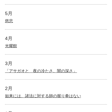
5月
慈悲
4月
光耀館
3月
「アサガオと 夜の冷たさ、闇の深さ」
2月
如来には、諸法に対する師の握り拳はない