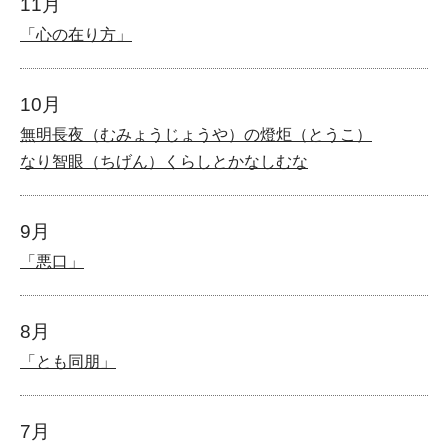
11月
「心の在り方」
10月
無明長夜（むみょうじょうや）の燈炬（とうこ）
なり智眼（ちげん）くらしとかなしむな
9月
「悪口」
8月
「とも同朋」
7月