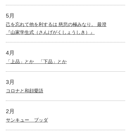
5月
己を忘れて他を利するは 慈悲の極みなり。 最澄
『山家学生式（さんげがくしょうしき）』
4月
「上品」とか 「下品」とか
3月
コロナと和顔愛語
2月
サンキュー ブッダ