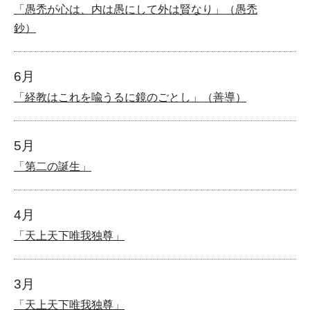
「愚禿が心は、内は愚にして外は賢なり」（愚禿
鈔）
6月
「経教はこれを喩うるに鏡のごとし」（善導）
5月
「第二の誕生」
4月
「天上天下唯我独尊」
3月
「天上天下唯我独尊」