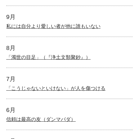
9月
私には自分より愛しい者が他に誰もいない
8月
「濁世の目足」（『浄土文類聚鈔』）
7月
「こうじゃないといけない」が人を傷つける
6月
信頼は最高の友（ダンマパダ）