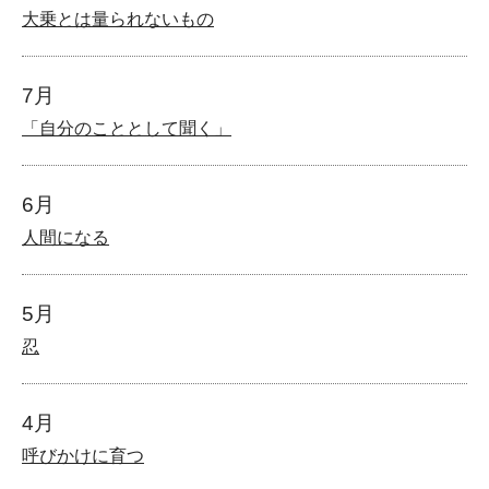
大乗とは量られないもの
7月
「自分のこととして聞く」
6月
人間になる
5月
忍
4月
呼びかけに育つ