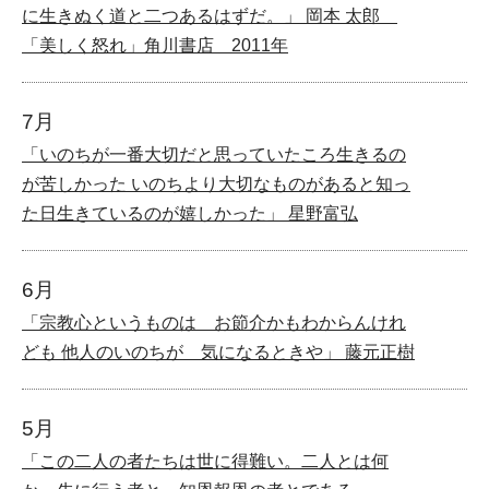
に生きぬく道と二つあるはずだ。」 岡本 太郎
「美しく怒れ」角川書店 2011年
7月
「いのちが一番大切だと思っていたころ生きるの
が苦しかった いのちより大切なものがあると知っ
た日生きているのが嬉しかった」 星野富弘
6月
「宗教心というものは お節介かもわからんけれ
ども 他人のいのちが 気になるときや」 藤元正樹
5月
「この二人の者たちは世に得難い。二人とは何