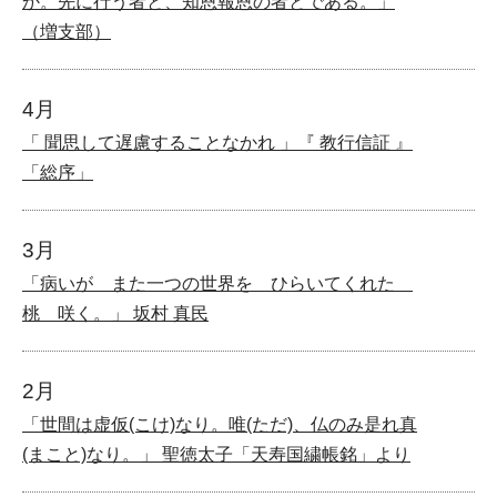
か。先に行う者と、知恩報恩の者とである。」
（増支部）
4月
「 聞思して遅慮することなかれ 」『 教行信証 』
「総序」
3月
「病いが また一つの世界を ひらいてくれた
桃 咲く。」 坂村 真民
2月
「世間は虚仮(こけ)なり。唯(ただ)、仏のみ是れ真
(まこと)なり。」 聖徳太子「天寿国繍帳銘」より