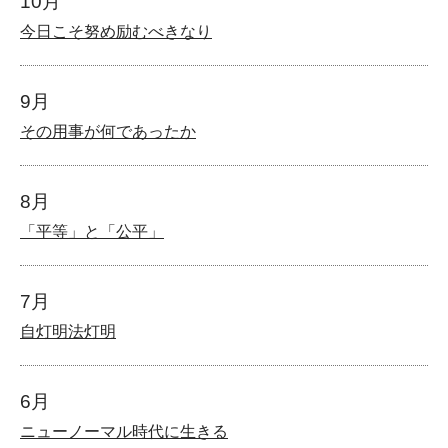
10月
今日こそ努め励むべきなり
9月
その用事が何であったか
8月
「平等」と「公平」
7月
自灯明法灯明
6月
ニューノーマル時代に生きる