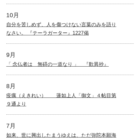
10月
自分を苦しめず、人を傷つけない言葉のみを語り
なさい。 『テーラガーター』1227偈
9月
「 念仏者は 無碍の一道なり 」 『歎異抄』
8月
疫癘（えきれい） 蓮如上人「御文」４帖目第
９通より
7月
如来、世に興出したまうゆえは、ただ弥陀本願海