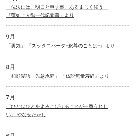
「仏法には、明日と申す事、あるまじく候う」
『蓮如上人御一代記聞書』より
9月
「勇気」 『スッタニパータ−釈尊のことば−』より
8月
「和顔愛語 先意承問」 『仏説無量寿経』より
7月
「ひとはひとをよろこばせることが一番うれし
い」 やなせたかし
6月