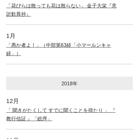
「花びらは散っても花は散らない」 金子大栄『意
訳歎異抄』
1月
「愚か者よ！」（中部第63経「小マールンキャ
経」）
2018年
12月
「 聞きがたくして すでに聞くことを得たり 」 『
教行信証 』「総序」