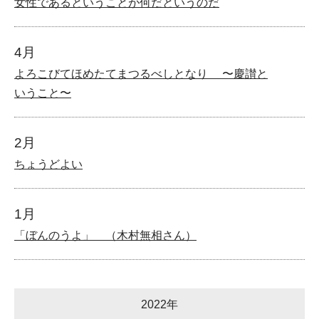
女性であるということが何だというのだ
4月
よろこびてほめたてまつるべしとなり 〜慶讃と
いうこと〜
2月
ちょうどよい
1月
「ぼんのうよ」 （木村無相さん）
2022年