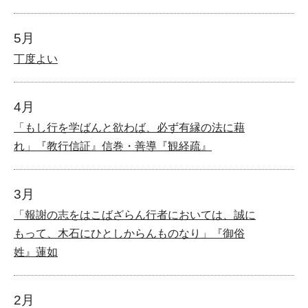
5月
丁度よい
4月
「もし行を学ばんと欲わば、必ず有縁の法に藉
れ」『教行信証』信巻・善導『観経疏』
3月
「報謝の志をはこばざらん行者においては、誠に
もって、木石にひとしからんものなり」『御俗
姓』蓮如
2月