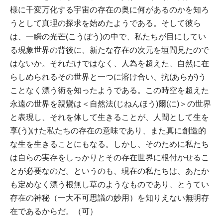
様に千変万化する宇宙の存在の奥に何があるのかを知ろ
うとして真理の探求を始めたようである。そして彼ら
は、一瞬の光芒(こうぼう)の中で、私たちが目にしてい
る現象世界の背後に、新たな存在の次元を垣間見たので
はないか。それだけではなく、人為を超えた、自然に在
らしめられるその世界と一つに溶け合い、抗(あらが)う
ことなく漂う術を知ったようである。この時空を超えた
永遠の世界を親鸞は＜自然法(じねんほう)爾(に)＞の世界
と表現し、それを体して生きることが、人間として生を
享(う)けた私たちの存在の意味であり、また真に創造的
な生を生きることにもなる。しかし、そのために私たち
は自らの実存をしっかりとその存在世界に根付かせるこ
とが必要なのだ。というのも、現在の私たちは、あたか
も定めなく漂う根無し草のようなものであり、とうてい
存在の神秘（一大不可思議の妙用）を知りえない無明存
在であるからだ。（可）