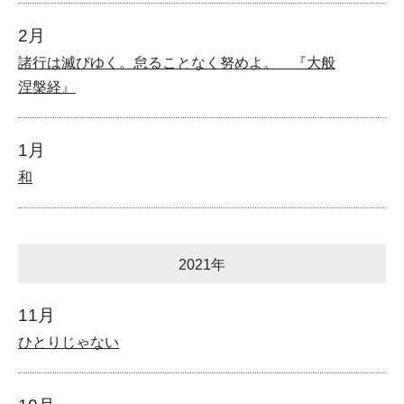
2月
諸行は滅びゆく。怠ることなく努めよ。 『大般
涅槃経』
1月
和
2021年
11月
ひとりじゃない