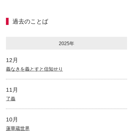
過去のことば
2025年
12月
義なきを義とすと信知せり
11月
了義
10月
蓮華蔵世界