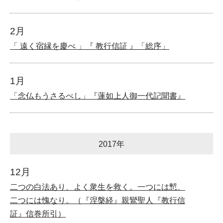
2月
「 遠く宿縁を慶べ 」『 教行信証 』「総序」
1月
「念仏もうさるべし」『蓮如上人御一代記聞書』
2017年
12月
二つの白法あり、よく衆生を救く。一つには慙、
二つには愧なり。（『涅槃経』親鸞聖人『教行信
証』信巻所引）