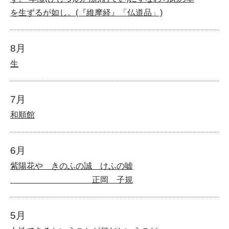
を生ずるが如し。(『維摩経』「仏道品」)
8月
生
7月
和順館
6月
紫陽花や きのふの誠 けふの嘘
正岡 子規
5月