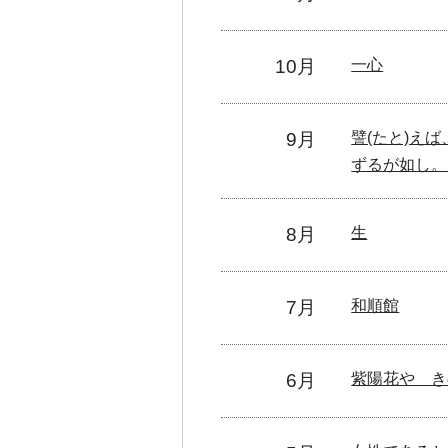
10月
一心
9月
譬(たと)え
ずるが如し。
8月
生
7月
和順館
6月
紫陽花や