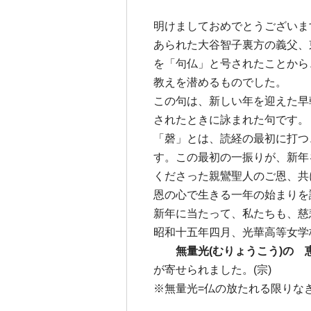
明けましておめでとうございま
あられた大谷智子裏方の義父、
を「句仏」と号されたことから
教えを潜めるものでした。
この句は、新しい年を迎えた早
されたときに詠まれた句です。
「磬」とは、読経の最初に打つ
す。この最初の一振りが、新年
くださった親鸞聖人のご恩、共
恩の心で生きる一年の始まりを
新年に当たって、私たちも、慈
昭和十五年四月、光華高等女学
無量光(むりょうこう)の
が寄せられました。(宗)
※無量光=仏の放たれる限りな