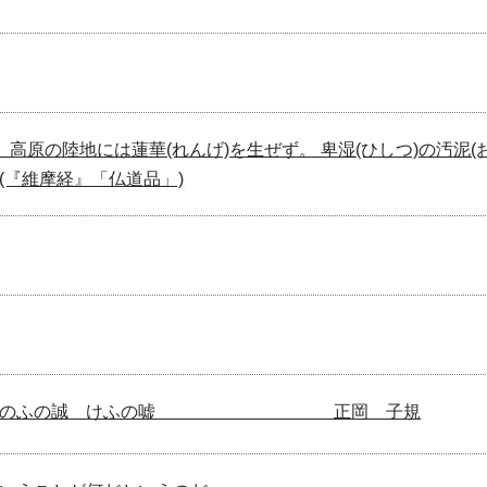
ば、高原の陸地には蓮華(れんげ)を生ぜず。 卑湿(ひしつ)の汚泥
(『維摩経』「仏道品」)
 きのふの誠 けふの嘘 正岡 子規