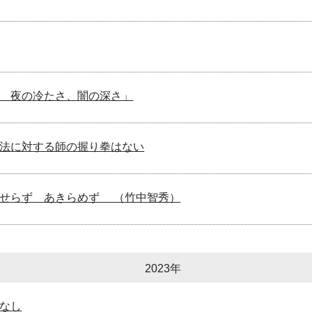
 夜の冷たさ、闇の深さ」
法に対する師の握り拳はない
あせらず あきらめず （竹中智秀）
2023年
なし