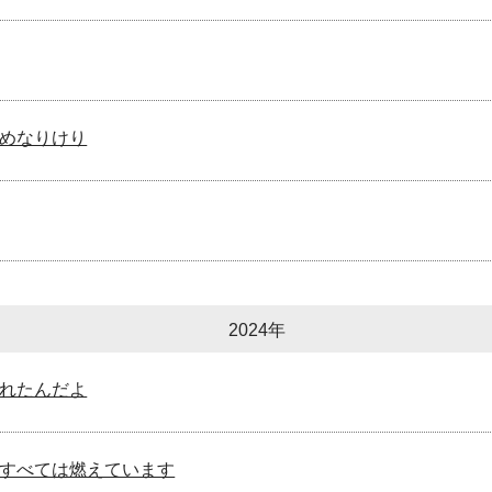
めなりけり
2024年
れたんだよ
すべては燃えています