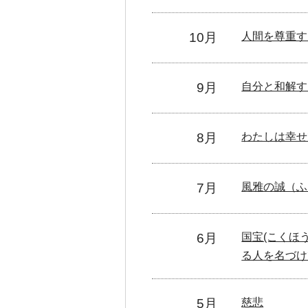
10月
人間を尊重す
9月
自分と和解す
8月
わたしは幸せ
7月
風雅の誠（ふ
6月
国宝(こく
る人を名づけ
5月
慈悲