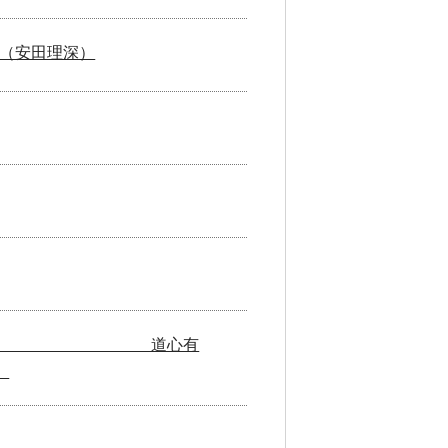
（安田理深）
どうしん)なり。 道心有
』