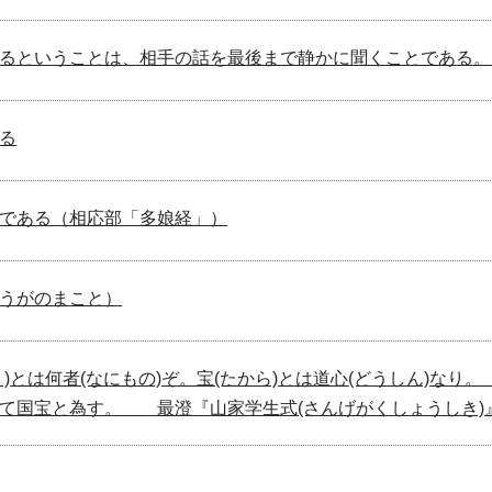
るということは、相手の話を最後まで静かに聞くことである。
る
である（相応部「多娘経」）
うがのまこと）
ほう)とは何者(なにもの)ぞ。宝(たから)とは道心(
て国宝と為す。 最澄『山家学生式(さんげがくしょうしき)