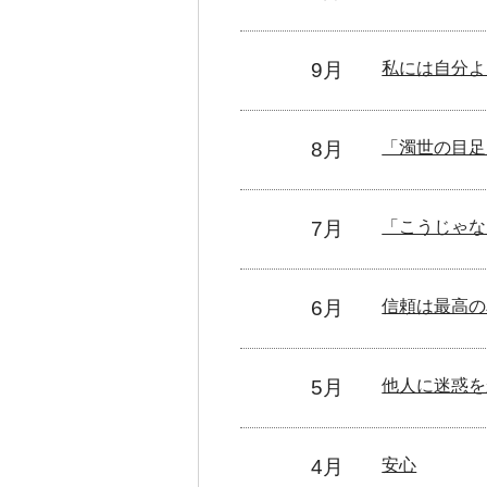
9月
私には自分よ
8月
「濁世の目足
7月
「こうじゃな
6月
信頼は最高の
5月
他人に迷惑を
4月
安心