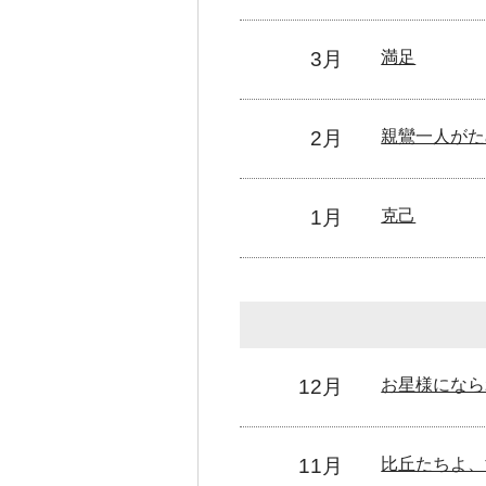
3月
満足
2月
親鸞一人がた
1月
克己
12月
お星様になら
11月
比丘たちよ、