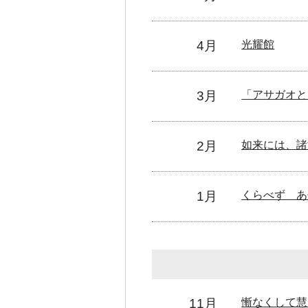
4月
光耀館
3月
「アサガオと
2月
如来には、諸
1月
くらべず 
11月
慚なくして慧