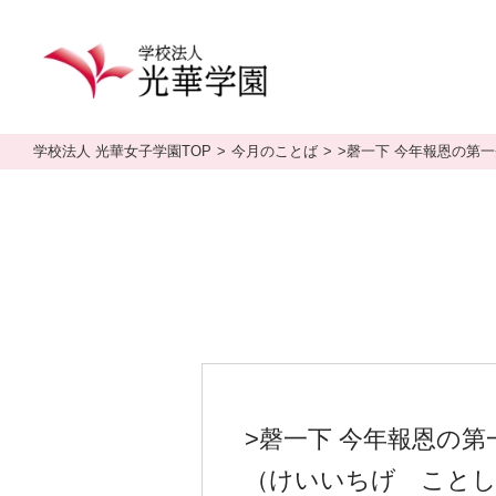
学校法人 光華女子学園TOP
今月のことば
>磬一下 今年報恩の第
>磬一下 今年報恩の第
（けいいちげ ことし