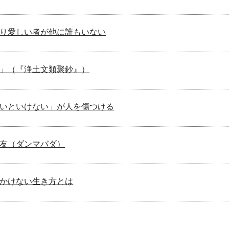
り愛しい者が他に誰もいない
」（『浄土文類聚鈔』）
いといけない」が人を傷つける
友（ダンマパダ）
かけない生き方とは