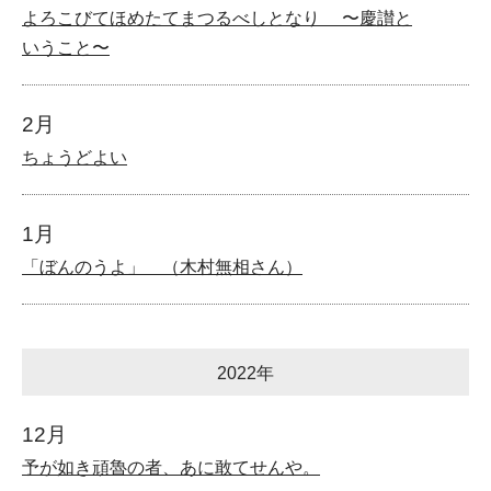
よろこびてほめたてまつるべしとなり 〜慶讃と
いうこと〜
2月
ちょうどよい
1月
「ぼんのうよ」 （木村無相さん）
2022年
12月
予が如き頑魯の者、あに敢てせんや。