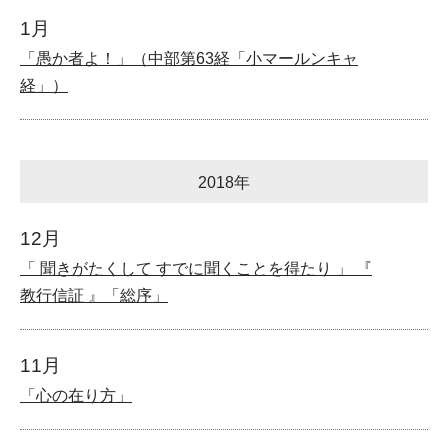
1月
「愚か者よ！」（中部第63経「小マールンキャ
経」）
2018年
12月
「 聞きがたくして すでに聞くことを得たり 」 『
教行信証 』「総序」
11月
「心の在り方」