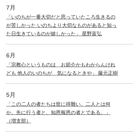
7月
「いのちが一番大切だと思っていたころ生きるの
が苦しかった いのちより大切なものがあると知っ
た日生きているのが嬉しかった」 星野富弘
6月
「宗教心というものは お節介かもわからんけれ
ども 他人のいのちが 気になるときや」 藤元正樹
5月
「この二人の者たちは世に得難い。二人とは何
か。先に行う者と、知恩報恩の者とである。」
（増支部）