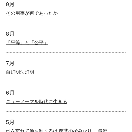
9月
その用事が何であったか
8月
「平等」と「公平」
7月
自灯明法灯明
6月
ニューノーマル時代に生きる
5月
己を忘れて他を利するは 慈悲の極みなり。 最澄