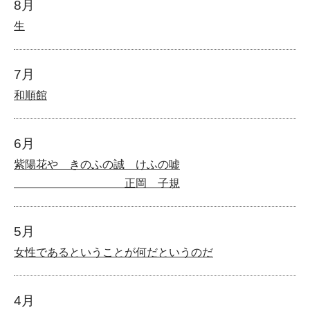
8月
生
7月
和順館
6月
紫陽花や きのふの誠 けふの嘘
正岡 子規
5月
女性であるということが何だというのだ
4月