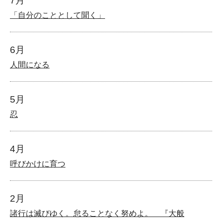
7月
「自分のこととして聞く」
6月
人間になる
5月
忍
4月
呼びかけに育つ
2月
諸行は滅びゆく。怠ることなく努めよ。 『大般