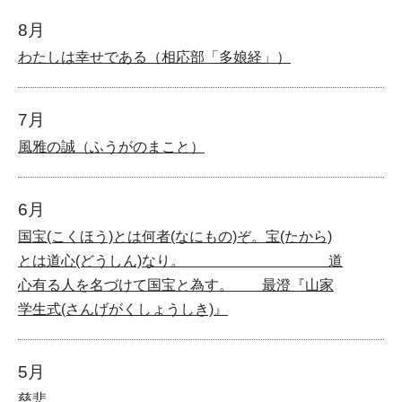
8月
わたしは幸せである（相応部「多娘経」）
7月
風雅の誠（ふうがのまこと）
6月
国宝(こくほう)とは何者(なにもの)ぞ。宝(たから)
とは道心(どうしん)なり。 道
心有る人を名づけて国宝と為す。 最澄『山家
学生式(さんげがくしょうしき)』
5月
慈悲