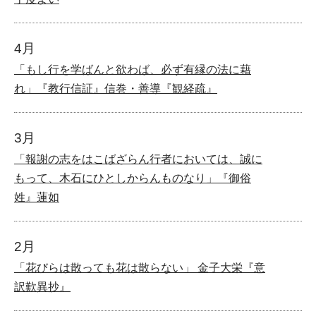
4月
「もし行を学ばんと欲わば、必ず有縁の法に藉
れ」『教行信証』信巻・善導『観経疏』
3月
「報謝の志をはこばざらん行者においては、誠に
もって、木石にひとしからんものなり」『御俗
姓』蓮如
2月
「花びらは散っても花は散らない」 金子大栄『意
訳歎異抄』