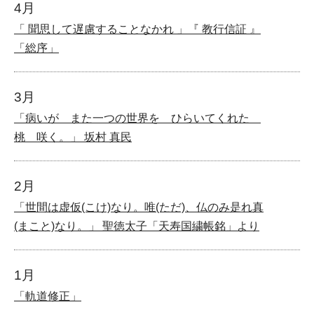
4月
「 聞思して遅慮することなかれ 」『 教行信証 』
「総序」
3月
「病いが また一つの世界を ひらいてくれた
桃 咲く。」 坂村 真民
2月
「世間は虚仮(こけ)なり。唯(ただ)、仏のみ是れ真
(まこと)なり。」 聖徳太子「天寿国繍帳銘」より
1月
「軌道修正」