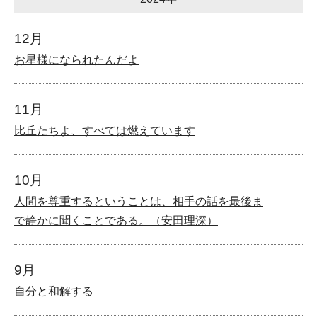
12月
お星様になられたんだよ
11月
比丘たちよ、すべては燃えています
10月
人間を尊重するということは、相手の話を最後ま
で静かに聞くことである。（安田理深）
9月
自分と和解する