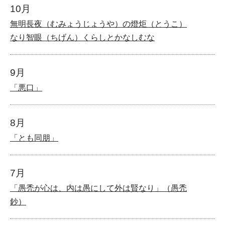
10月
無明長夜（むみょうじょうや）の燈炬（とうこ）
なり智眼（ちげん）くらしとかなしむな
9月
「悪口」
8月
「とも同朋」
7月
「愚禿が心は、内は愚にして外は賢なり」（愚禿
鈔）