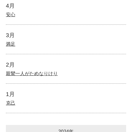
4月
安心
3月
満足
2月
親鸞一人がためなりけり
1月
克己
2024年