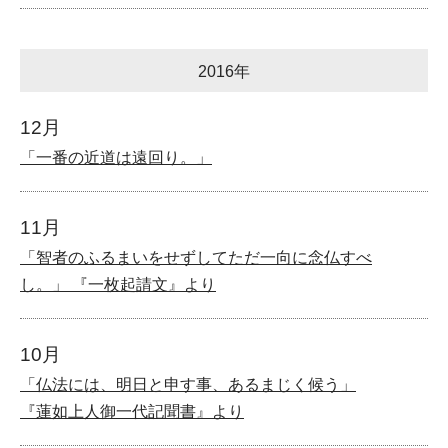
2016年
12月
「一番の近道は遠回り。」
11月
「智者のふるまいをせずしてただ一向に念仏すべ
し。」 『一枚起請文』より
10月
「仏法には、明日と申す事、あるまじく候う」
『蓮如上人御一代記聞書』より