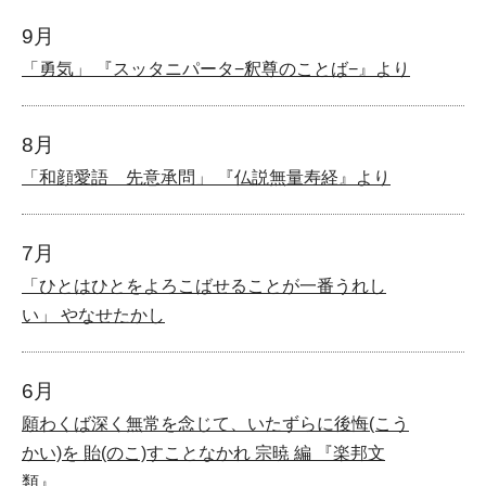
9月
「勇気」 『スッタニパータ−釈尊のことば−』より
8月
「和顔愛語 先意承問」 『仏説無量寿経』より
7月
「ひとはひとをよろこばせることが一番うれし
い」 やなせたかし
6月
願わくば深く無常を念じて、いたずらに後悔(こう
かい)を 貽(のこ)すことなかれ 宗暁 編 『楽邦文
類』