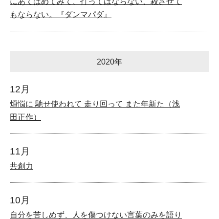
にあてはめてみて、打ってはならない、殺させて
もならない。『ダンマパダ』
2020年
12月
煩悩に 馳せ使われて 走り回って また年新た（浅
田正作）
11月
共創力
10月
自分を苦しめず、人を傷つけない言葉のみを語り