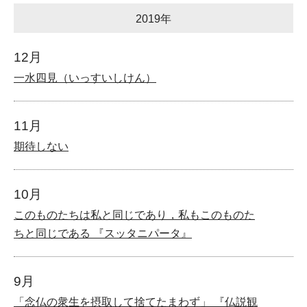
2019年
12月
一水四見（いっすいしけん）
11月
期待しない
10月
このものたちは私と同じであり，私もこのものた
ちと同じである 『スッタニパータ』
9月
「念仏の衆生を摂取して捨てたまわず」 『仏説観