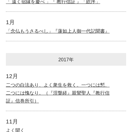
「 遠く宿縁を慶べ 」『 教行信証 』「総序」
1月
「念仏もうさるべし」『蓮如上人御一代記聞書』
2017年
12月
二つの白法あり、よく衆生を救く。一つには慙、
二つには愧なり。（『涅槃経』親鸞聖人『教行信
証』信巻所引）
11月
よく聞く