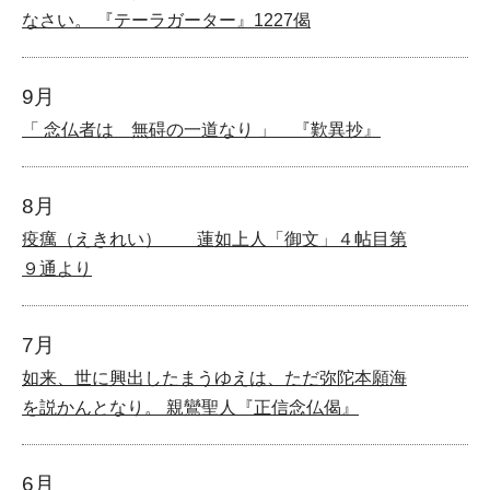
なさい。 『テーラガーター』1227偈
9月
「 念仏者は 無碍の一道なり 」 『歎異抄』
8月
疫癘（えきれい） 蓮如上人「御文」４帖目第
９通より
7月
如来、世に興出したまうゆえは、ただ弥陀本願海
を説かんとなり。 親鸞聖人『正信念仏偈』
6月