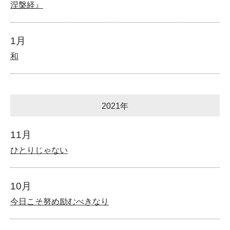
涅槃経』
1月
和
2021年
11月
ひとりじゃない
10月
今日こそ努め励むべきなり