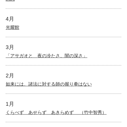
4月
光耀館
3月
「アサガオと 夜の冷たさ、闇の深さ」
2月
如来には、諸法に対する師の握り拳はない
1月
くらべず あせらず あきらめず （竹中智秀）