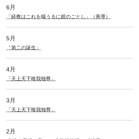
6月
「経教はこれを喩うるに鏡のごとし」（善導）
5月
「第二の誕生」
4月
「天上天下唯我独尊」
3月
「天上天下唯我独尊」
2月