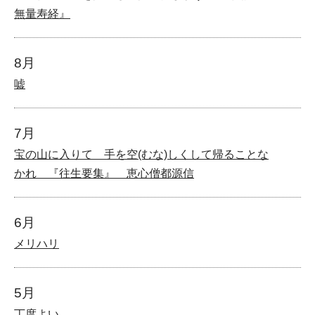
無量寿経』
8月
嘘
7月
宝の山に入りて 手を空(むな)しくして帰ることな
かれ 『往生要集』 恵心僧都源信
6月
メリハリ
5月
丁度よい