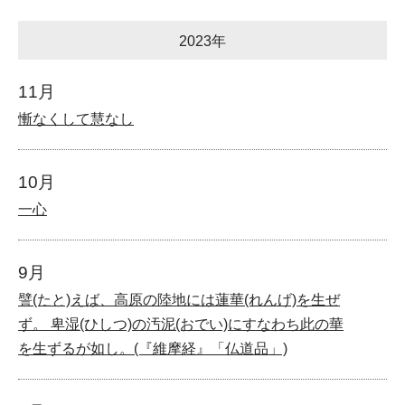
2023年
11月
慚なくして慧なし
10月
一心
9月
譬(たと)えば、高原の陸地には蓮華(れんげ)を生ぜ
ず。 卑湿(ひしつ)の汚泥(おでい)にすなわち此の華
を生ずるが如し。(『維摩経』「仏道品」)