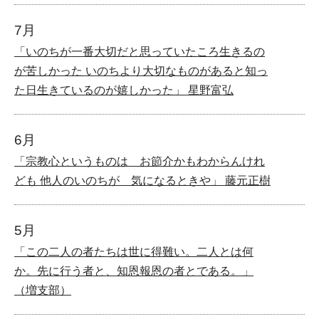
7月
「いのちが一番大切だと思っていたころ生きるの
が苦しかった いのちより大切なものがあると知っ
た日生きているのが嬉しかった」 星野富弘
6月
「宗教心というものは お節介かもわからんけれ
ども 他人のいのちが 気になるときや」 藤元正樹
5月
「この二人の者たちは世に得難い。二人とは何
か。先に行う者と、知恩報恩の者とである。」
（増支部）