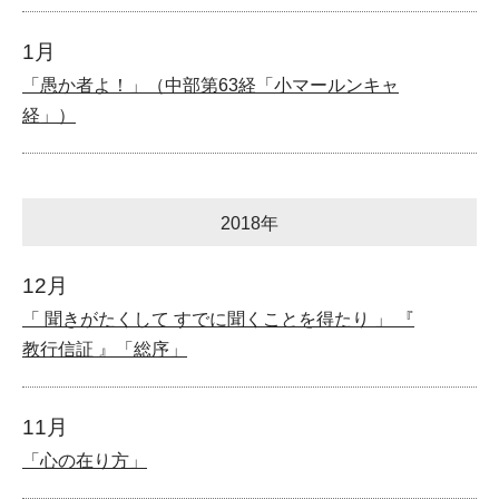
1月
「愚か者よ！」（中部第63経「小マールンキャ
経」）
2018年
12月
「 聞きがたくして すでに聞くことを得たり 」 『
教行信証 』「総序」
11月
「心の在り方」