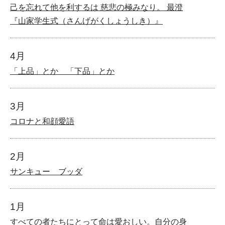
己を忘れて他を利するは 慈悲の極みなり。 最澄
『山家学生式（さんげがくしょうしき）』
4月
「上品」とか 「下品」とか
3月
コロナと和顔愛語
2月
サンキュー ブッダ
1月
すべての者たちにとって命は愛おしい。自分の身