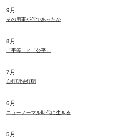
9月
その用事が何であったか
8月
「平等」と「公平」
7月
自灯明法灯明
6月
ニューノーマル時代に生きる
5月