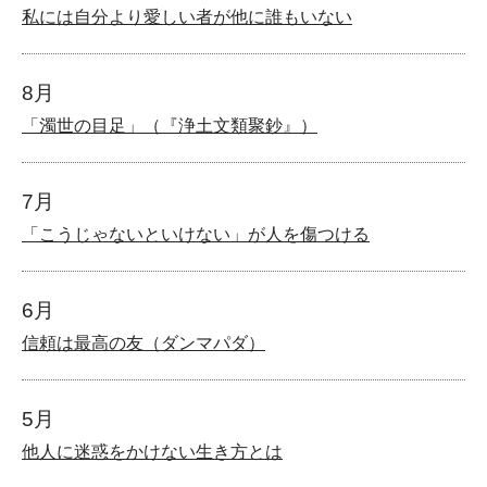
私には自分より愛しい者が他に誰もいない
8月
「濁世の目足」（『浄土文類聚鈔』）
7月
「こうじゃないといけない」が人を傷つける
6月
信頼は最高の友（ダンマパダ）
5月
他人に迷惑をかけない生き方とは