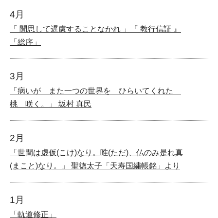
4月
「 聞思して遅慮することなかれ 」『 教行信証 』
「総序」
3月
「病いが また一つの世界を ひらいてくれた
桃 咲く。」 坂村 真民
2月
「世間は虚仮(こけ)なり。唯(ただ)、仏のみ是れ真
(まこと)なり。」 聖徳太子「天寿国繍帳銘」より
1月
「軌道修正」