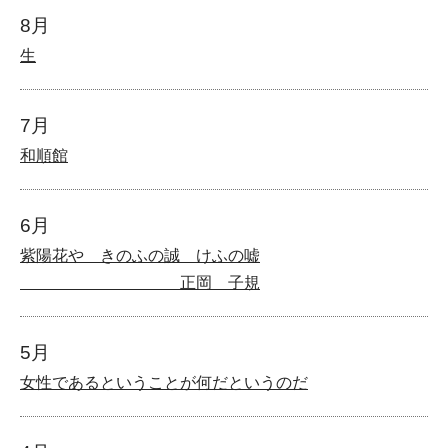
8月
生
7月
和順館
6月
紫陽花や きのふの誠 けふの嘘
正岡 子規
5月
女性であるということが何だというのだ