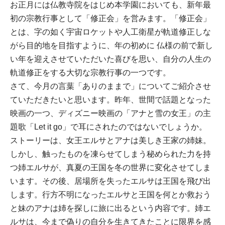
お正月には仏教寺院をはじめ本学園においても、新年最
初の宗教行事として「修正会」を営みます。「修正会」
とは、字の如く宇宙ロケットや人工衛星が軌道修正しな
がら目的地を目指すように、年の初めに 仏様の前で新し
い年を迎えさせていただいた喜びを思い、自分の人生の
軌道修正をする大切な宗教行事の一つです。
さて、今月の言葉「ありのままで」についてご紹介させ
ていただきたいと思います。昨年、世間で話題となった
映画の一つ、ディズニー映画の「アナと雪の女王」の主
題歌「Let it go」で耳にされたのではないでしょうか。
ストーリーは、女王エルサとアナは美しき王家の姉妹。
しかし、触ったものを凍らせてしまう秘められた力を持
つ姉エルサが、真夏の王国を冬の世界に変化させてしま
います。その後、居場所を失ったエルサは王国を飛び出
します。行方不明になったエルサと王国を何とか救おう
と妹のアナは姉を探しに旅に出るという内容です。姉エ
ルサは、今まで偽りの自分を生きてきたことに限界を感