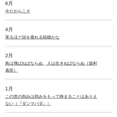
6月
今だからこそ
4月
実るほど頭を垂れる稲穂かな
2月
鳥は飛ばねばならぬ 人は生きねばならぬ（坂村
真民）
1月
この世の怨みは怨みをもって静まることはありえ
ない（『ダンマパダ』）