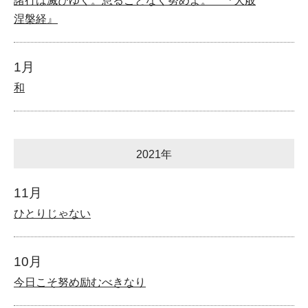
諸行は滅びゆく。怠ることなく努めよ。 『大般
涅槃経』
1月
和
2021年
11月
ひとりじゃない
10月
今日こそ努め励むべきなり