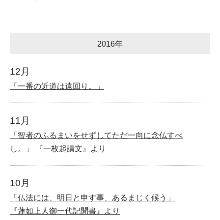
2016年
12月
「一番の近道は遠回り。」
11月
「智者のふるまいをせずしてただ一向に念仏すべ
し。」 『一枚起請文』より
10月
「仏法には、明日と申す事、あるまじく候う」
『蓮如上人御一代記聞書』より