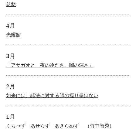
慈悲
4月
光耀館
3月
「アサガオと 夜の冷たさ、闇の深さ」
2月
如来には、諸法に対する師の握り拳はない
1月
くらべず あせらず あきらめず （竹中智秀）