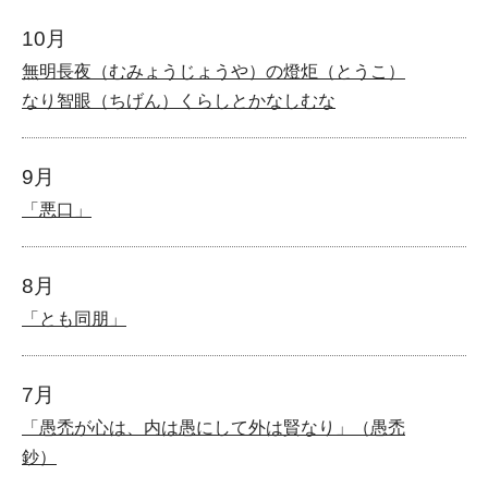
10月
無明長夜（むみょうじょうや）の燈炬（とうこ）
なり智眼（ちげん）くらしとかなしむな
9月
「悪口」
8月
「とも同朋」
7月
「愚禿が心は、内は愚にして外は賢なり」（愚禿
鈔）