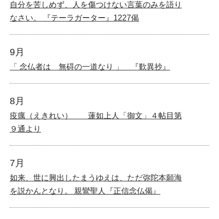
自分を苦しめず、人を傷つけない言葉のみを語り
なさい。 『テーラガーター』1227偈
9月
「 念仏者は 無碍の一道なり 」 『歎異抄』
8月
疫癘（えきれい） 蓮如上人「御文」４帖目第
９通より
7月
如来、世に興出したまうゆえは、ただ弥陀本願海
を説かんとなり。 親鸞聖人『正信念仏偈』