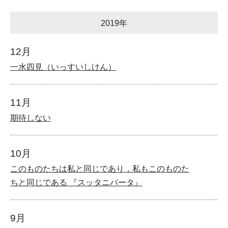
2019年
12月
一水四見（いっすいしけん）
11月
期待しない
10月
このものたちは私と同じであり，私もこのものた
ちと同じである 『スッタニパータ』
9月