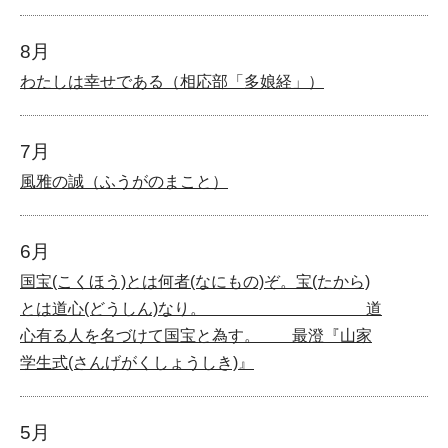
8月
わたしは幸せである（相応部「多娘経」）
7月
風雅の誠（ふうがのまこと）
6月
国宝(こくほう)とは何者(なにもの)ぞ。宝(たから)
とは道心(どうしん)なり。 道
心有る人を名づけて国宝と為す。 最澄『山家
学生式(さんげがくしょうしき)』
5月