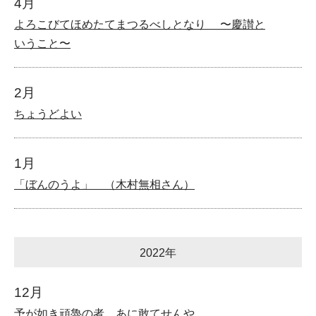
4月
よろこびてほめたてまつるべしとなり 〜慶讃と
いうこと〜
2月
ちょうどよい
1月
「ぼんのうよ」 （木村無相さん）
2022年
12月
予が如き頑魯の者、あに敢てせんや。