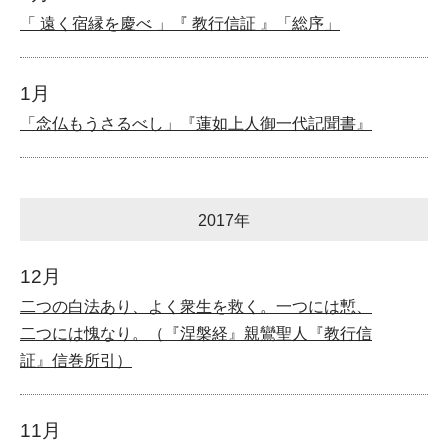
「 遠く宿縁を慶べ 」『 教行信証 』「総序」
1月
「念仏もうさるべし」『蓮如上人御一代記聞書』
2017年
12月
二つの白法あり、よく衆生を救く。一つには慙、
二つには愧なり。（『涅槃経』親鸞聖人『教行信
証』信巻所引）
11月