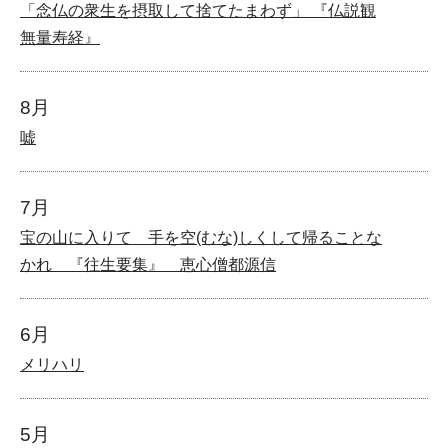
「念仏の衆生を摂取して捨てたまわず」 『仏説観
無量寿経』
8月
嘘
7月
宝の山に入りて 手を空(むな)しくして帰ることな
かれ 『往生要集』 恵心僧都源信
6月
メリハリ
5月