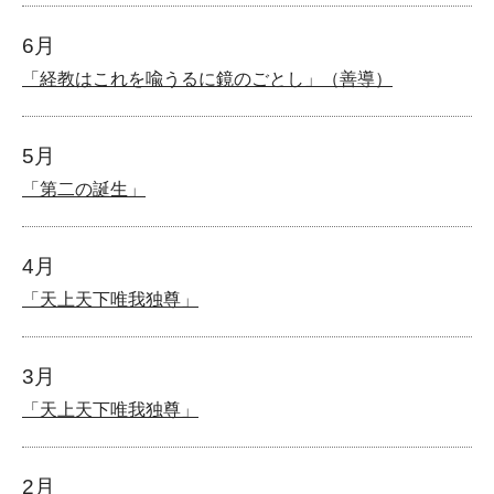
6月
「経教はこれを喩うるに鏡のごとし」（善導）
5月
「第二の誕生」
4月
「天上天下唯我独尊」
3月
「天上天下唯我独尊」
2月