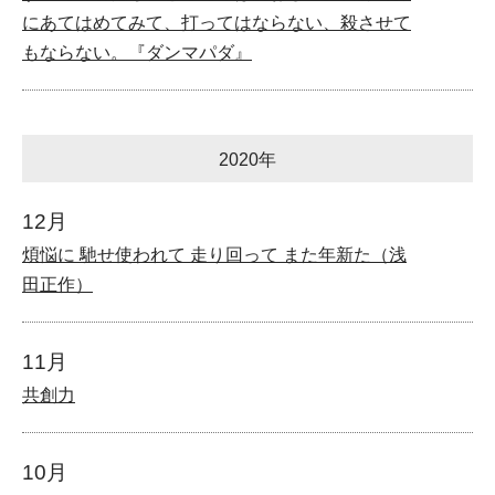
にあてはめてみて、打ってはならない、殺させて
もならない。『ダンマパダ』
2020年
12月
煩悩に 馳せ使われて 走り回って また年新た（浅
田正作）
11月
共創力
10月