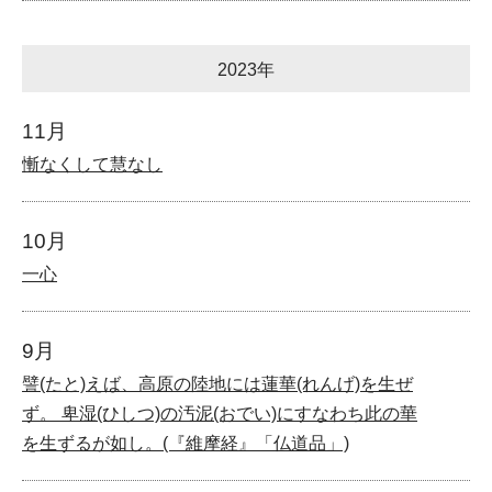
2023年
11月
慚なくして慧なし
10月
一心
9月
譬(たと)えば、高原の陸地には蓮華(れんげ)を生ぜ
ず。 卑湿(ひしつ)の汚泥(おでい)にすなわち此の華
を生ずるが如し。(『維摩経』「仏道品」)