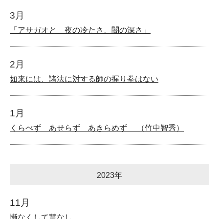
3月
「アサガオと 夜の冷たさ、闇の深さ」
2月
如来には、諸法に対する師の握り拳はない
1月
くらべず あせらず あきらめず （竹中智秀）
2023年
11月
慚なくして慧なし