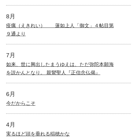
8月
疫癘（えきれい） 蓮如上人「御文」４帖目第
９通より
7月
如来、世に興出したまうゆえは、ただ弥陀本願海
を説かんとなり。 親鸞聖人『正信念仏偈』
6月
今だからこそ
4月
実るほど頭を垂れる稲穂かな