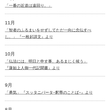
「一番の近道は遠回り。」
11月
「智者のふるまいをせずしてただ一向に念仏すべ
し。」 『一枚起請文』より
10月
「仏法には、明日と申す事、あるまじく候う」
『蓮如上人御一代記聞書』より
9月
「勇気」 『スッタニパータ−釈尊のことば−』より
8月