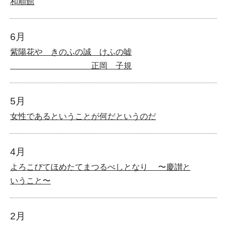
和順館
6月
紫陽花や きのふの誠 けふの嘘
正岡 子規
5月
女性であるということが何だというのだ
4月
よろこびてほめたてまつるべしとなり 〜慶讃と
いうこと〜
2月