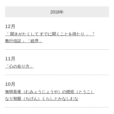
2018年
12月
「 聞きがたくして すでに聞くことを得たり 」 『
教行信証 』「総序」
11月
「心の在り方」
10月
無明長夜（むみょうじょうや）の燈炬（とうこ）
なり智眼（ちげん）くらしとかなしむな