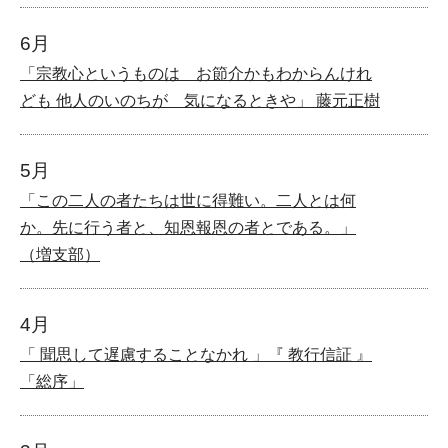
6月
「宗教心というものは お節介かもわからんけれ
ども 他人のいのちが 気になるときや」 藤元正樹
5月
「この二人の者たちは世に得難い。二人とは何
か。先に行う者と、知恩報恩の者とである。」
（増支部）
4月
「 聞思して遅慮することなかれ 」『 教行信証 』
「総序」