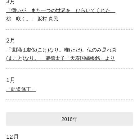
3月
「病いが また一つの世界を ひらいてくれた
桃 咲く。」 坂村 真民
2月
「世間は虚仮(こけ)なり。唯(ただ)、仏のみ是れ真
(まこと)なり。」 聖徳太子「天寿国繍帳銘」より
1月
「軌道修正」
2016年
12月