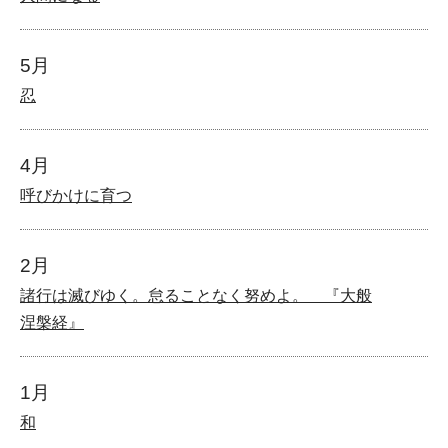
5月
忍
4月
呼びかけに育つ
2月
諸行は滅びゆく。怠ることなく努めよ。 『大般
涅槃経』
1月
和