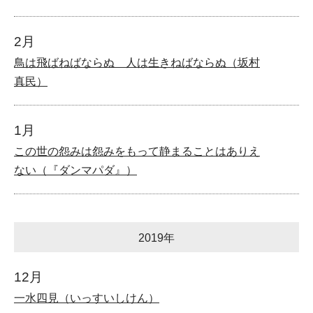
2月
鳥は飛ばねばならぬ 人は生きねばならぬ（坂村
真民）
1月
この世の怨みは怨みをもって静まることはありえ
ない（『ダンマパダ』）
2019年
12月
一水四見（いっすいしけん）