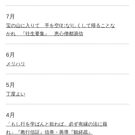
7月
宝の山に入りて 手を空(むな)しくして帰ることな
かれ 『往生要集』 恵心僧都源信
6月
メリハリ
5月
丁度よい
4月
「もし行を学ばんと欲わば、必ず有縁の法に藉
れ」『教行信証』信巻・善導『観経疏』