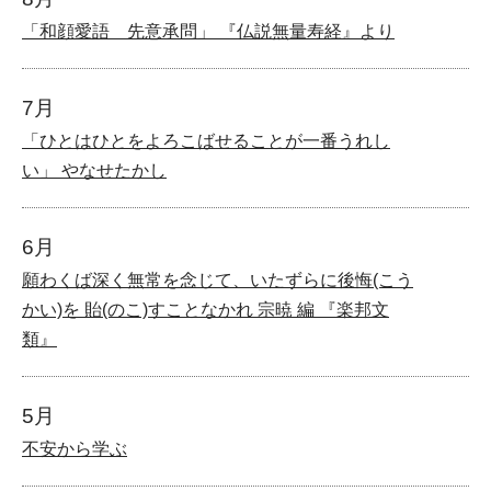
「和顔愛語 先意承問」 『仏説無量寿経』より
7月
「ひとはひとをよろこばせることが一番うれし
い」 やなせたかし
6月
願わくば深く無常を念じて、いたずらに後悔(こう
かい)を 貽(のこ)すことなかれ 宗暁 編 『楽邦文
類』
5月
不安から学ぶ