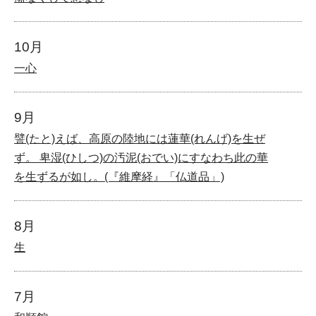
10月
一心
9月
譬(たと)えば、高原の陸地には蓮華(れんげ)を生ぜ
ず。 卑湿(ひしつ)の汚泥(おでい)にすなわち此の華
を生ずるが如し。(『維摩経』「仏道品」)
8月
生
7月