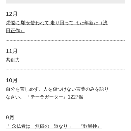
12月
煩悩に 馳せ使われて 走り回って また年新た（浅
田正作）
11月
共創力
10月
自分を苦しめず、人を傷つけない言葉のみを語り
なさい。 『テーラガーター』1227偈
9月
「 念仏者は 無碍の一道なり 」 『歎異抄』