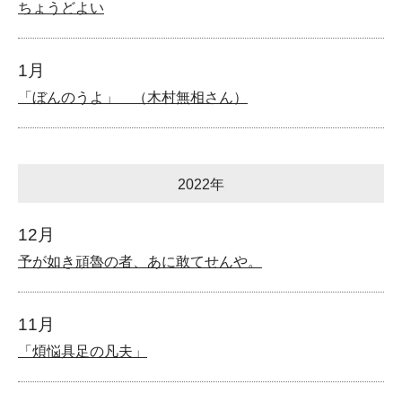
ちょうどよい
1月
「ぼんのうよ」 （木村無相さん）
2022年
12月
予が如き頑魯の者、あに敢てせんや。
11月
「煩悩具足の凡夫」