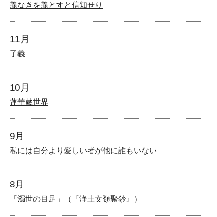
義なきを義とすと信知せり
11月
了義
10月
蓮華蔵世界
9月
私には自分より愛しい者が他に誰もいない
8月
「濁世の目足」（『浄土文類聚鈔』）