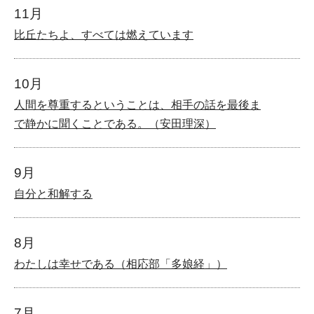
11月
比丘たちよ、すべては燃えています
10月
人間を尊重するということは、相手の話を最後ま
で静かに聞くことである。（安田理深）
9月
自分と和解する
8月
わたしは幸せである（相応部「多娘経」）
7月