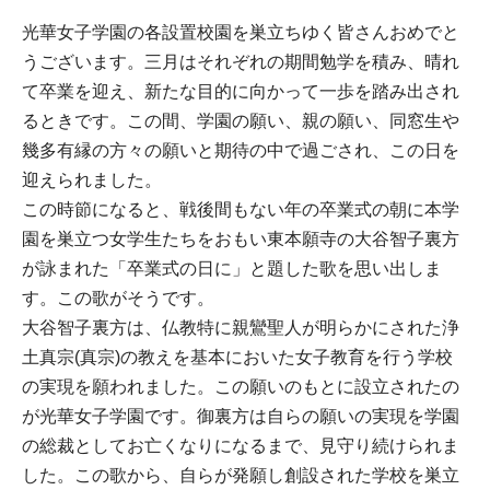
光華女子学園の各設置校園を巣立ちゆく皆さんおめでと
うございます。三月はそれぞれの期間勉学を積み、晴れ
て卒業を迎え、新たな目的に向かって一歩を踏み出され
るときです。この間、学園の願い、親の願い、同窓生や
幾多有縁の方々の願いと期待の中で過ごされ、この日を
迎えられました。
この時節になると、戦後間もない年の卒業式の朝に本学
園を巣立つ女学生たちをおもい東本願寺の大谷智子裏方
が詠まれた「卒業式の日に」と題した歌を思い出しま
す。この歌がそうです。
大谷智子裏方は、仏教特に親鸞聖人が明らかにされた浄
土真宗(真宗)の教えを基本においた女子教育を行う学校
の実現を願われました。この願いのもとに設立されたの
が光華女子学園です。御裏方は自らの願いの実現を学園
の総裁としてお亡くなりになるまで、見守り続けられま
した。この歌から、自らが発願し創設された学校を巣立