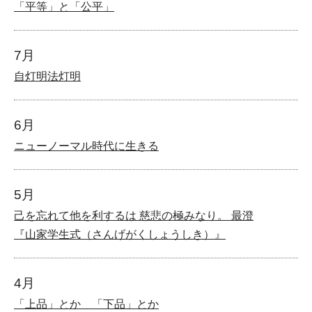
「平等」と「公平」
7月
自灯明法灯明
6月
ニューノーマル時代に生きる
5月
己を忘れて他を利するは 慈悲の極みなり。 最澄
『山家学生式（さんげがくしょうしき）』
4月
「上品」とか 「下品」とか