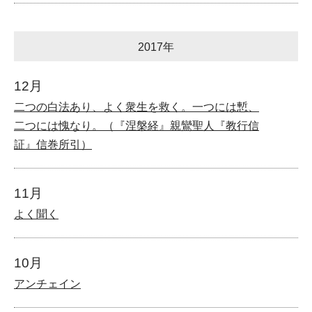
2017年
12月
二つの白法あり、よく衆生を救く。一つには慙、
二つには愧なり。（『涅槃経』親鸞聖人『教行信
証』信巻所引）
11月
よく聞く
10月
アンチェイン