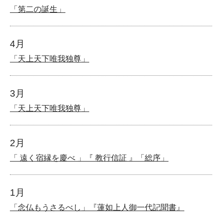
「第二の誕生」
4月
「天上天下唯我独尊」
3月
「天上天下唯我独尊」
2月
「 遠く宿縁を慶べ 」『 教行信証 』「総序」
1月
「念仏もうさるべし」『蓮如上人御一代記聞書』