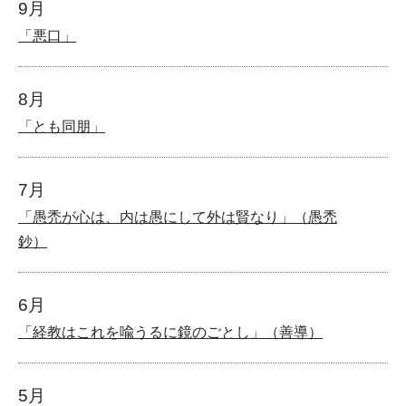
9月
「悪口」
8月
「とも同朋」
7月
「愚禿が心は、内は愚にして外は賢なり」（愚禿
鈔）
6月
「経教はこれを喩うるに鏡のごとし」（善導）
5月