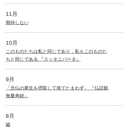
11月
期待しない
10月
このものたちは私と同じであり，私もこのものた
ちと同じである 『スッタニパータ』
9月
「念仏の衆生を摂取して捨てたまわず」 『仏説観
無量寿経』
8月
嘘