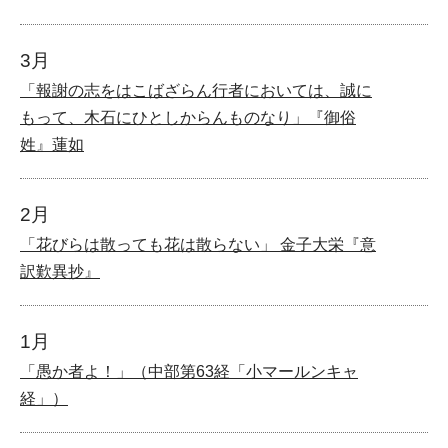
3月
「報謝の志をはこばざらん行者においては、誠に
もって、木石にひとしからんものなり」『御俗
姓』蓮如
2月
「花びらは散っても花は散らない」 金子大栄『意
訳歎異抄』
1月
「愚か者よ！」（中部第63経「小マールンキャ
経」）