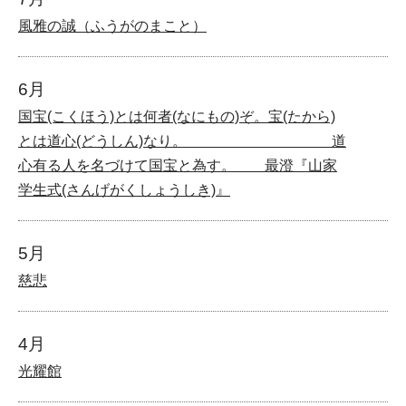
風雅の誠（ふうがのまこと）
6月
国宝(こくほう)とは何者(なにもの)ぞ。宝(たから)
とは道心(どうしん)なり。 道
心有る人を名づけて国宝と為す。 最澄『山家
学生式(さんげがくしょうしき)』
5月
慈悲
4月
光耀館