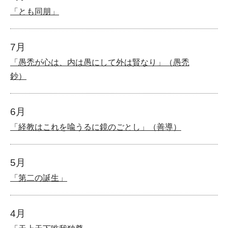
「とも同朋」
7月
「愚禿が心は、内は愚にして外は賢なり」（愚禿
鈔）
6月
「経教はこれを喩うるに鏡のごとし」（善導）
5月
「第二の誕生」
4月