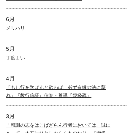
6月
メリハリ
5月
丁度よい
4月
「もし行を学ばんと欲わば、必ず有縁の法に藉
れ」『教行信証』信巻・善導『観経疏』
3月
「報謝の志をはこばざらん行者においては、誠に