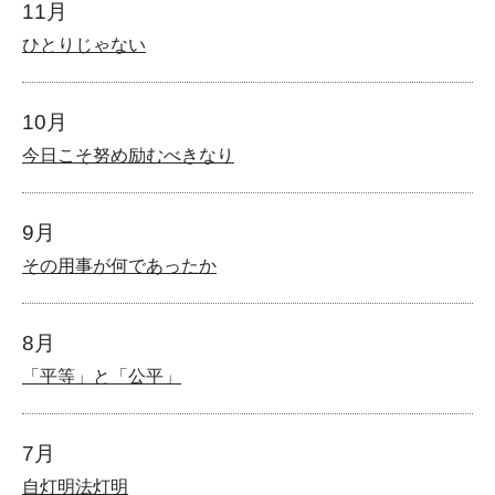
11月
ひとりじゃない
10月
今日こそ努め励むべきなり
9月
その用事が何であったか
8月
「平等」と「公平」
7月
自灯明法灯明