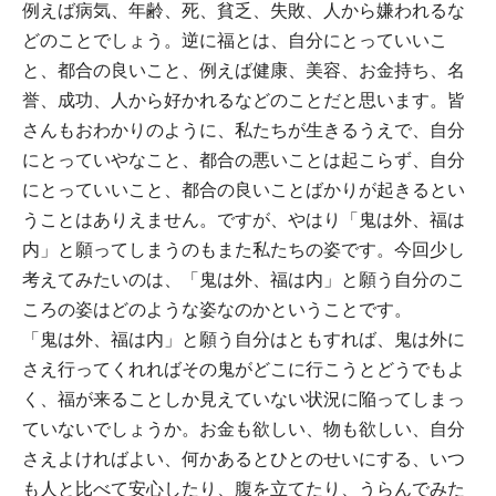
例えば病気、年齢、死、貧乏、失敗、人から嫌われるな
どのことでしょう。逆に福とは、自分にとっていいこ
と、都合の良いこと、例えば健康、美容、お金持ち、名
誉、成功、人から好かれるなどのことだと思います。皆
さんもおわかりのように、私たちが生きるうえで、自分
にとっていやなこと、都合の悪いことは起こらず、自分
にとっていいこと、都合の良いことばかりが起きるとい
うことはありえません。ですが、やはり「鬼は外、福は
内」と願ってしまうのもまた私たちの姿です。今回少し
考えてみたいのは、「鬼は外、福は内」と願う自分のこ
ころの姿はどのような姿なのかということです。
「鬼は外、福は内」と願う自分はともすれば、鬼は外に
さえ行ってくれればその鬼がどこに行こうとどうでもよ
く、福が来ることしか見えていない状況に陥ってしまっ
ていないでしょうか。お金も欲しい、物も欲しい、自分
さえよければよい、何かあるとひとのせいにする、いつ
も人と比べて安心したり、腹を立てたり、うらんでみた