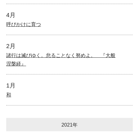
4月
呼びかけに育つ
2月
諸行は滅びゆく。怠ることなく努めよ。 『大般
涅槃経』
1月
和
2021年