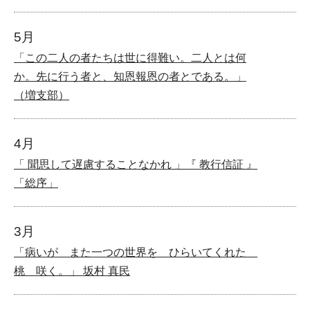
5月
「この二人の者たちは世に得難い。二人とは何
か。先に行う者と、知恩報恩の者とである。」
（増支部）
4月
「 聞思して遅慮することなかれ 」『 教行信証 』
「総序」
3月
「病いが また一つの世界を ひらいてくれた
桃 咲く。」 坂村 真民