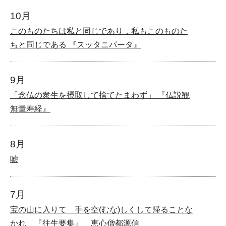
10月
このものたちは私と同じであり，私もこのものた
ちと同じである 『スッタニパータ』
9月
「念仏の衆生を摂取して捨てたまわず」 『仏説観
無量寿経』
8月
嘘
7月
宝の山に入りて 手を空(むな)しくして帰ることな
かれ 『往生要集』 恵心僧都源信