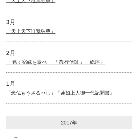
「天上天下唯我独尊」
3月
「天上天下唯我独尊」
2月
「 遠く宿縁を慶べ 」『 教行信証 』「総序」
1月
「念仏もうさるべし」『蓮如上人御一代記聞書』
2017年