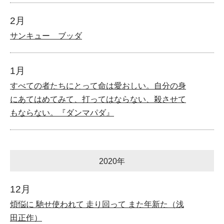
2月
サンキュー ブッダ
1月
すべての者たちにとって命は愛おしい。自分の身
にあてはめてみて、打ってはならない、殺させて
もならない。『ダンマパダ』
2020年
12月
煩悩に 馳せ使われて 走り回って また年新た（浅
田正作）