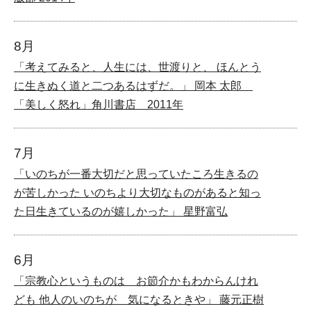
8月
「考えてみると、人生には、世渡りと、 ほんとう
に生きぬく道と二つあるはずだ。」 岡本 太郎
「美しく怒れ」角川書店 2011年
7月
「いのちが一番大切だと思っていたころ生きるの
が苦しかった いのちより大切なものがあると知っ
た日生きているのが嬉しかった」 星野富弘
6月
「宗教心というものは お節介かもわからんけれ
ども 他人のいのちが 気になるときや」 藤元正樹