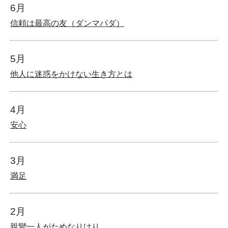
6月
信頼は最高の友（ダンマパダ）
5月
他人に迷惑をかけない生き方とは
4月
安心
3月
満足
2月
親鸞一人がためなりけり