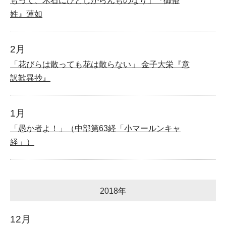
もって、木石にひとしからんものなり」『御俗
姓』蓮如
2月
「花びらは散っても花は散らない」 金子大栄『意
訳歎異抄』
1月
「愚か者よ！」（中部第63経「小マールンキャ
経」）
2018年
12月