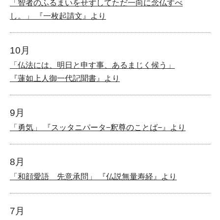
「智者のふるまいをせずしてただ一向に念仏すべ
し。」 『一枚起請文』より
10月
「仏法には、明日と申す事、あるまじく候う」
『蓮如上人御一代記聞書』より
9月
「勇気」 『スッタニパータ−釈尊のことば−』より
8月
「和顔愛語 先意承問」 『仏説無量寿経』より
7月