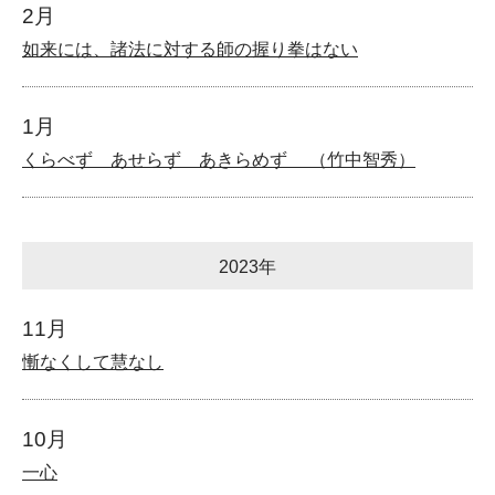
2月
如来には、諸法に対する師の握り拳はない
1月
くらべず あせらず あきらめず （竹中智秀）
2023年
11月
慚なくして慧なし
10月
一心