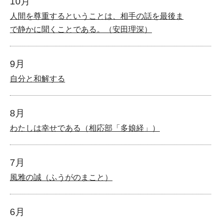
10月
人間を尊重するということは、相手の話を最後ま
で静かに聞くことである。（安田理深）
9月
自分と和解する
8月
わたしは幸せである（相応部「多娘経」）
7月
風雅の誠（ふうがのまこと）
6月