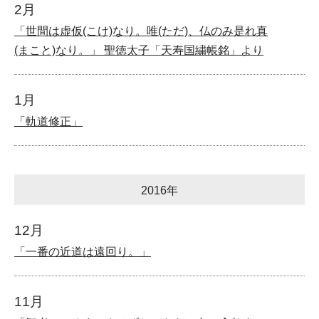
2月
「世間は虚仮(こけ)なり。唯(ただ)、仏のみ是れ真
(まこと)なり。」 聖徳太子「天寿国繍帳銘」より
1月
「軌道修正」
2016年
12月
「一番の近道は遠回り。」
11月