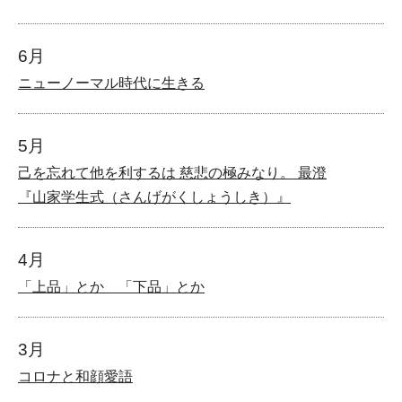
6月
ニューノーマル時代に生きる
5月
己を忘れて他を利するは 慈悲の極みなり。 最澄
『山家学生式（さんげがくしょうしき）』
4月
「上品」とか 「下品」とか
3月
コロナと和顔愛語