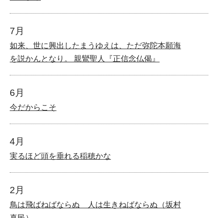
7月
如来、世に興出したまうゆえは、ただ弥陀本願海
を説かんとなり。 親鸞聖人『正信念仏偈』
6月
今だからこそ
4月
実るほど頭を垂れる稲穂かな
2月
鳥は飛ばねばならぬ 人は生きねばならぬ（坂村
真民）