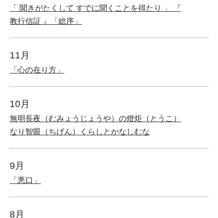
「 聞きがたくして すでに聞くことを得たり 」 『
教行信証 』「総序」
11月
「心の在り方」
10月
無明長夜（むみょうじょうや）の燈炬（とうこ）
なり智眼（ちげん）くらしとかなしむな
9月
「悪口」
8月