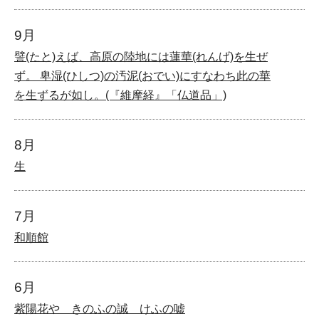
9月
譬(たと)えば、高原の陸地には蓮華(れんげ)を生ぜ
ず。 卑湿(ひしつ)の汚泥(おでい)にすなわち此の華
を生ずるが如し。(『維摩経』「仏道品」)
8月
生
7月
和順館
6月
紫陽花や きのふの誠 けふの嘘