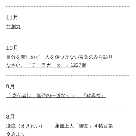
11月
共創力
10月
自分を苦しめず、人を傷つけない言葉のみを語り
なさい。 『テーラガーター』1227偈
9月
「 念仏者は 無碍の一道なり 」 『歎異抄』
8月
疫癘（えきれい） 蓮如上人「御文」４帖目第
９通より