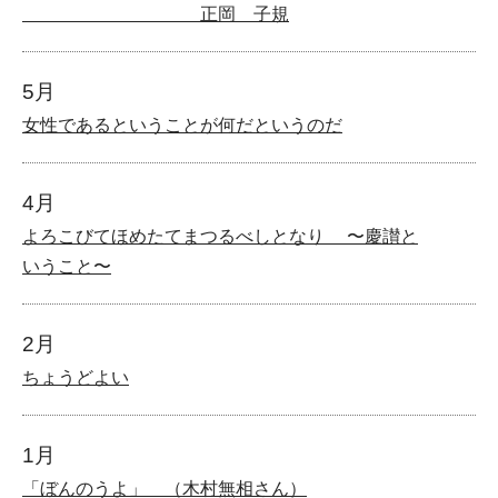
正岡 子規
5月
女性であるということが何だというのだ
4月
よろこびてほめたてまつるべしとなり 〜慶讃と
いうこと〜
2月
ちょうどよい
1月
「ぼんのうよ」 （木村無相さん）