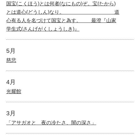
国宝(こくほう)とは何者(なにもの)ぞ。宝(たから)
とは道心(どうしん)なり。 道
心有る人を名づけて国宝と為す。 最澄『山家
学生式(さんげがくしょうしき)』
5月
慈悲
4月
光耀館
3月
「アサガオと 夜の冷たさ、闇の深さ」