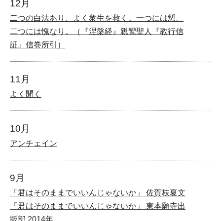
12月
二つの白法あり、よく衆生を救く。一つには慙、
二つには愧なり。（『涅槃経』親鸞聖人『教行信
証』信巻所引）
11月
よく聞く
10月
アンチェイン
9月
「君はそのままでいいんじゃないか」 佐賀枝夏文
「君はそのままでいいんじゃないか」 東本願寺出
版部 2014年