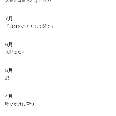
大乗とは量られないもの
7月
「自分のこととして聞く」
6月
人間になる
5月
忍
4月
呼びかけに育つ