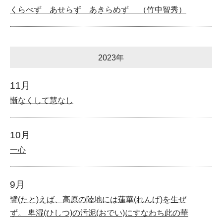
くらべず あせらず あきらめず （竹中智秀）
2023年
11月
慚なくして慧なし
10月
一心
9月
譬(たと)えば、高原の陸地には蓮華(れんげ)を生ぜ
ず。 卑湿(ひしつ)の汚泥(おでい)にすなわち此の華