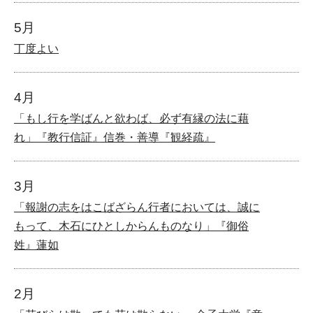
5月
丁度よい
4月
「もし行を学ばんと欲わば、必ず有縁の法に藉
れ」『教行信証』信巻・善導『観経疏』
3月
「報謝の志をはこばざらん行者においては、誠に
もって、木石にひとしからんものなり」『御俗
姓』蓮如
2月