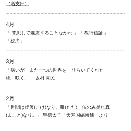
（増支部）
4月
「 聞思して遅慮することなかれ 」『 教行信証 』
「総序」
3月
「病いが また一つの世界を ひらいてくれた
桃 咲く。」 坂村 真民
2月
「世間は虚仮(こけ)なり。唯(ただ)、仏のみ是れ真
(まこと)なり。」 聖徳太子「天寿国繍帳銘」より