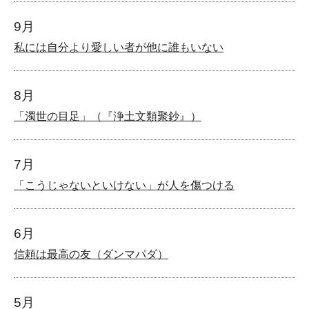
9月
私には自分より愛しい者が他に誰もいない
8月
「濁世の目足」（『浄土文類聚鈔』）
7月
「こうじゃないといけない」が人を傷つける
6月
信頼は最高の友（ダンマパダ）
5月