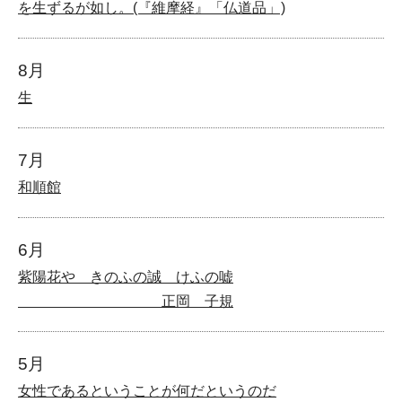
を生ずるが如し。(『維摩経』「仏道品」)
8月
生
7月
和順館
6月
紫陽花や きのふの誠 けふの嘘
正岡 子規
5月
女性であるということが何だというのだ