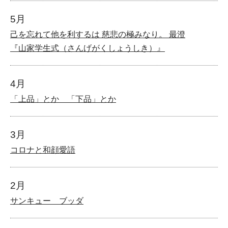
5月
己を忘れて他を利するは 慈悲の極みなり。 最澄
『山家学生式（さんげがくしょうしき）』
4月
「上品」とか 「下品」とか
3月
コロナと和顔愛語
2月
サンキュー ブッダ