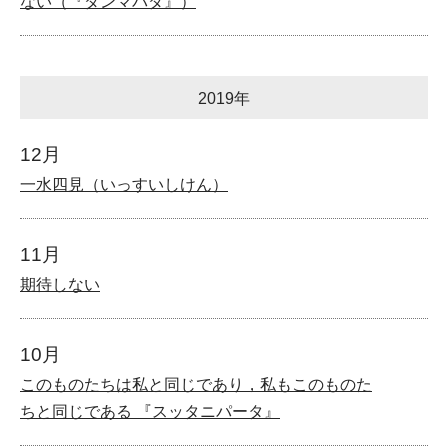
ない（『ダンマパダ』）
2019年
12月
一水四見（いっすいしけん）
11月
期待しない
10月
このものたちは私と同じであり，私もこのものた
ちと同じである 『スッタニパータ』