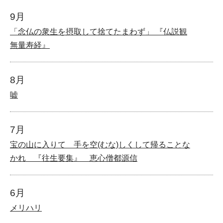
9月
「念仏の衆生を摂取して捨てたまわず」 『仏説観
無量寿経』
8月
嘘
7月
宝の山に入りて 手を空(むな)しくして帰ることな
かれ 『往生要集』 恵心僧都源信
6月
メリハリ