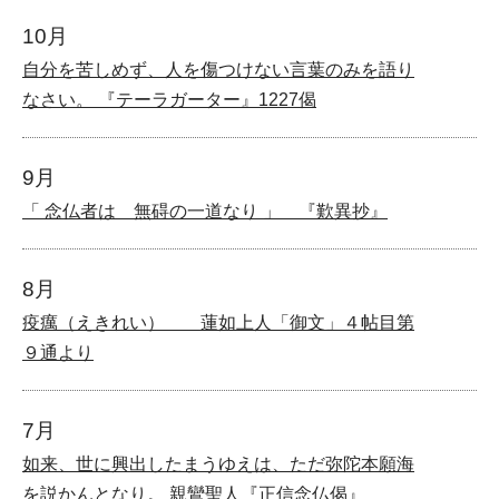
10月
自分を苦しめず、人を傷つけない言葉のみを語り
なさい。 『テーラガーター』1227偈
9月
「 念仏者は 無碍の一道なり 」 『歎異抄』
8月
疫癘（えきれい） 蓮如上人「御文」４帖目第
９通より
7月
如来、世に興出したまうゆえは、ただ弥陀本願海
を説かんとなり。 親鸞聖人『正信念仏偈』