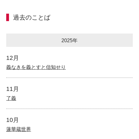
過去のことば
2025年
12月
義なきを義とすと信知せり
11月
了義
10月
蓮華蔵世界