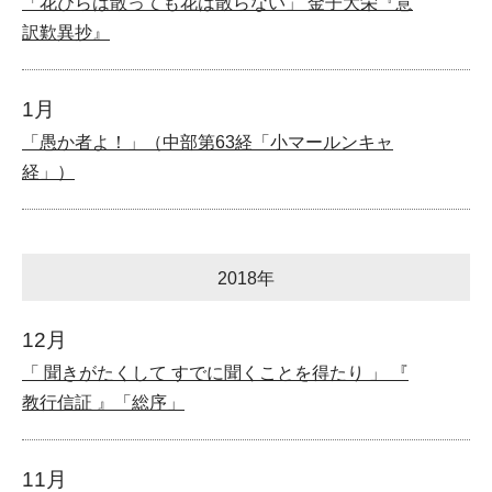
「花びらは散っても花は散らない」 金子大栄『意
訳歎異抄』
1月
「愚か者よ！」（中部第63経「小マールンキャ
経」）
2018年
12月
「 聞きがたくして すでに聞くことを得たり 」 『
教行信証 』「総序」
11月