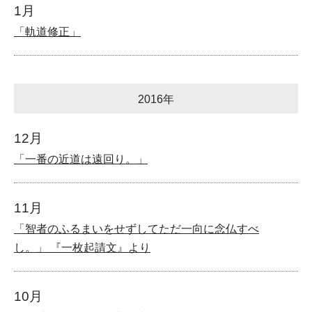
1月
「軌道修正」
2016年
12月
「一番の近道は遠回り。」
11月
「智者のふるまいをせずしてただ一向に念仏すべ
し。」 『一枚起請文』より
10月