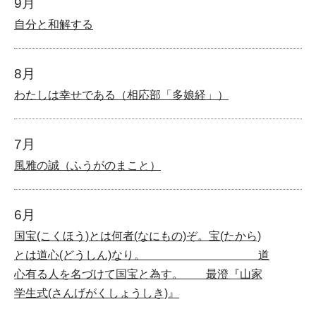
9月
自分と和解する
8月
わたしは幸せである（相応部「多娘経」）
7月
風雅の誠（ふうがのまこと）
6月
国宝(こくほう)とは何者(なにもの)ぞ。宝(たから)
とは道心(どうしん)なり。 道
心有る人を名づけて国宝と為す。 最澄『山家
学生式(さんげがくしょうしき)』