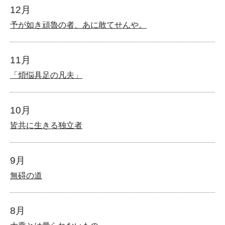
12月
予が如き頑魯の者、あに敢てせんや。
11月
「煩悩具足の凡夫」
10月
皆共に生きる独立者
9月
無碍の道
8月