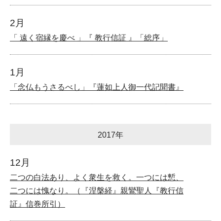
2月
「 遠く宿縁を慶べ 」『 教行信証 』「総序」
1月
「念仏もうさるべし」『蓮如上人御一代記聞書』
2017年
12月
二つの白法あり、よく衆生を救く。一つには慙、
二つには愧なり。（『涅槃経』親鸞聖人『教行信
証』信巻所引）