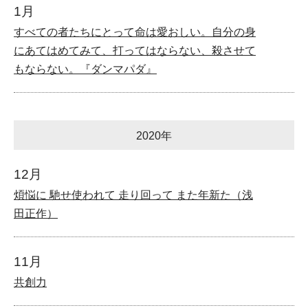
1月
すべての者たちにとって命は愛おしい。自分の身
にあてはめてみて、打ってはならない、殺させて
もならない。『ダンマパダ』
2020年
12月
煩悩に 馳せ使われて 走り回って また年新た（浅
田正作）
11月
共創力