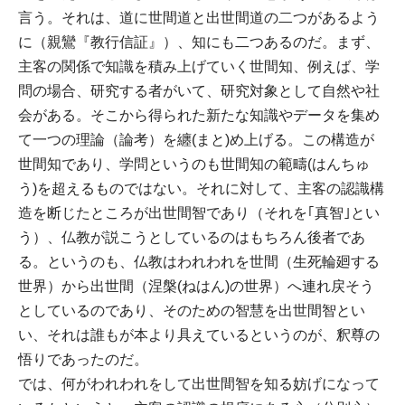
言う。それは、道に世間道と出世間道の二つがあるよう
に（親鸞『教行信証』）、知にも二つあるのだ。まず、
主客の関係で知識を積み上げていく世間知、例えば、学
問の場合、研究する者がいて、研究対象として自然や社
会がある。そこから得られた新たな知識やデータを集め
て一つの理論（論考）を纏(まと)め上げる。この構造が
世間知であり、学問というのも世間知の範疇(はんちゅ
う)を超えるものではない。それに対して、主客の認識構
造を断じたところが出世間智であり（それを｢真智｣とい
う）、仏教が説こうとしているのはもちろん後者であ
る。というのも、仏教はわれわれを世間（生死輪廻する
世界）から出世間（涅槃(ねはん)の世界）へ連れ戻そう
としているのであり、そのための智慧を出世間智とい
い、それは誰もが本より具えているというのが、釈尊の
悟りであったのだ。
では、何がわれわれをして出世間智を知る妨げになって