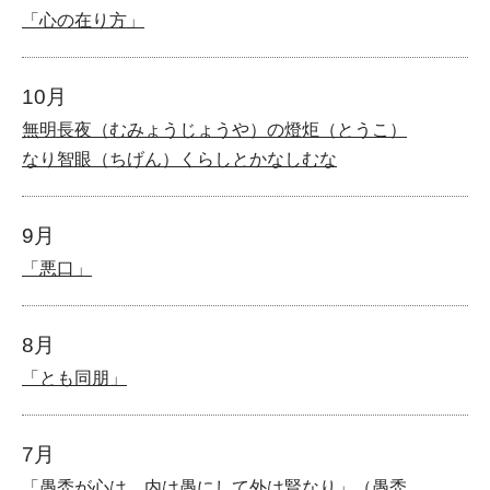
「心の在り方」
10月
無明長夜（むみょうじょうや）の燈炬（とうこ）
なり智眼（ちげん）くらしとかなしむな
9月
「悪口」
8月
「とも同朋」
7月
「愚禿が心は、内は愚にして外は賢なり」（愚禿