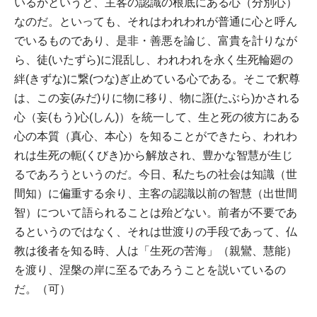
いるかというと、主客の認識の根底にある心（分別心）
なのだ。といっても、それはわれわれが普通に心と呼ん
でいるものであり、是非・善悪を論じ、富貴を計りなが
ら、徒(いたずら)に混乱し、われわれを永く生死輪廻の
絆(きずな)に繋(つな)ぎ止めている心である。そこで釈尊
は、この妄(みだ)りに物に移り、物に誑(たぶら)かされる
心（妄(もう)心(しん)）を統一して、生と死の彼方にある
心の本質（真心、本心）を知ることができたら、われわ
れは生死の軛(くびき)から解放され、豊かな智慧が生じ
るであろうというのだ。今日、私たちの社会は知識（世
間知）に偏重する余り、主客の認識以前の智慧（出世間
智）について語られることは殆どない。前者が不要であ
るというのではなく、それは世渡りの手段であって、仏
教は後者を知る時、人は「生死の苦海」（親鸞、慧能）
を渡り、涅槃の岸に至るであろうことを説いているの
だ。（可）