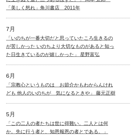
「美しく怒れ」角川書店 2011年
7月
「いのちが一番大切だと思っていたころ生きるの
が苦しかった いのちより大切なものがあると知っ
た日生きているのが嬉しかった」 星野富弘
6月
「宗教心というものは お節介かもわからんけれ
ども 他人のいのちが 気になるときや」 藤元正樹
5月
「この二人の者たちは世に得難い。二人とは何
か。先に行う者と、知恩報恩の者とである。」