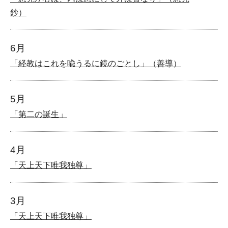
鈔）
6月
「経教はこれを喩うるに鏡のごとし」（善導）
5月
「第二の誕生」
4月
「天上天下唯我独尊」
3月
「天上天下唯我独尊」