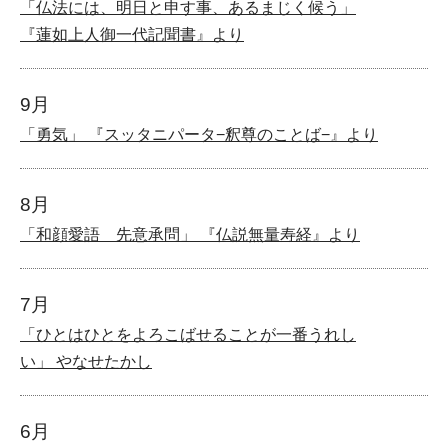
「仏法には、明日と申す事、あるまじく候う」
『蓮如上人御一代記聞書』より
9月
「勇気」 『スッタニパータ−釈尊のことば−』より
8月
「和顔愛語 先意承問」 『仏説無量寿経』より
7月
「ひとはひとをよろこばせることが一番うれし
い」 やなせたかし
6月