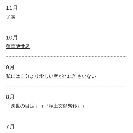
11月
了義
10月
蓮華蔵世界
9月
私には自分より愛しい者が他に誰もいない
8月
「濁世の目足」（『浄土文類聚鈔』）
7月