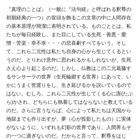
『真理のことば』（一般に『法句経』と呼ばれる釈尊の
初期経典の一つ）の冒頭を飾るこの文章の中に人間存在
の基本原理が簡潔に表明されている。ものごととは、私
たちが毎日経験し、また目にしている生死・善悪・愛
憎・苦楽・幸不幸・・・の悲喜劇すべてをいう。そし
て、これら二元性は私たち自身の心から生じてくるとい
うのだ。とりわけ意外に思われるかもしれないが、生死
さえ心より起こるのだ。しかし、仏教はこの二元葛藤す
るサンサーラの世界（生死輪廻する世界）にあって、い
かにうまく世渡りをし、生き延びるかを説いているので
はない。むしろ、これら二元性が生じてくる心に誑(たぶ
ら)かされ、どちらにも執着してはならないと教えている
のだ。さらに言うならば、心によって私たちは天国から
地獄までも作り出すが、夢（心が投影したもの）に実体
がないように、いずれも幻影の世界であり、人間界もそ
の一つに過ぎないのだ。だからと言って、釈尊をはじ