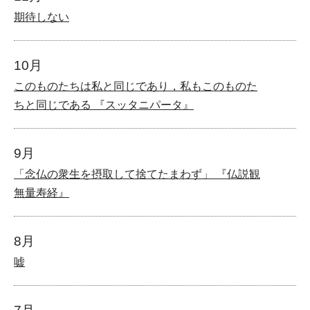
期待しない
10月
このものたちは私と同じであり，私もこのものた
ちと同じである 『スッタニパータ』
9月
「念仏の衆生を摂取して捨てたまわず」 『仏説観
無量寿経』
8月
嘘