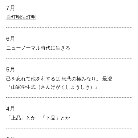
7月
自灯明法灯明
6月
ニューノーマル時代に生きる
5月
己を忘れて他を利するは 慈悲の極みなり。 最澄
『山家学生式（さんげがくしょうしき）』
4月
「上品」とか 「下品」とか