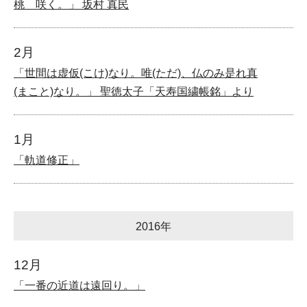
桃 咲く。」 坂村 真民
2月
「世間は虚仮(こけ)なり。唯(ただ)、仏のみ是れ真
(まこと)なり。」 聖徳太子「天寿国繍帳銘」より
1月
「軌道修正」
2016年
12月
「一番の近道は遠回り。」