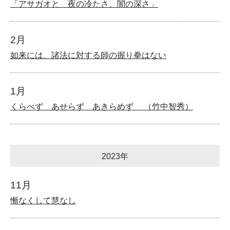
「アサガオと 夜の冷たさ、闇の深さ」
2月
如来には、諸法に対する師の握り拳はない
1月
くらべず あせらず あきらめず （竹中智秀）
2023年
11月
慚なくして慧なし