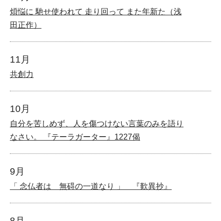
煩悩に 馳せ使われて 走り回って また年新た（浅
田正作）
11月
共創力
10月
自分を苦しめず、人を傷つけない言葉のみを語り
なさい。 『テーラガーター』1227偈
9月
「 念仏者は 無碍の一道なり 」 『歎異抄』
8月