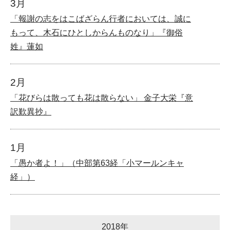
3月
「報謝の志をはこばざらん行者においては、誠に
もって、木石にひとしからんものなり」『御俗
姓』蓮如
2月
「花びらは散っても花は散らない」 金子大栄『意
訳歎異抄』
1月
「愚か者よ！」（中部第63経「小マールンキャ
経」）
2018年