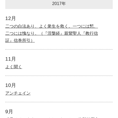
2017年
12月
二つの白法あり、よく衆生を救く。一つには慙、
二つには愧なり。（『涅槃経』親鸞聖人『教行信
証』信巻所引）
11月
よく聞く
10月
アンチェイン
9月