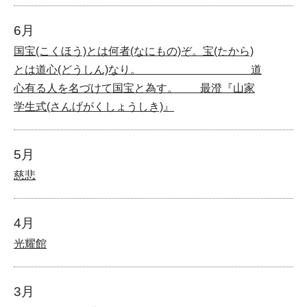
6月
国宝(こくほう)とは何者(なにもの)ぞ。宝(たから)
とは道心(どうしん)なり。 道
心有る人を名づけて国宝と為す。 最澄『山家
学生式(さんげがくしょうしき)』
5月
慈悲
4月
光耀館
3月