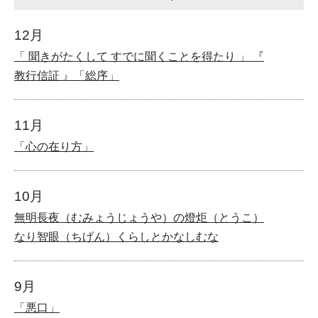
12月
「 聞きがたくして すでに聞くことを得たり 」 『
教行信証 』「総序」
11月
「心の在り方」
10月
無明長夜（むみょうじょうや）の燈炬（とうこ）
なり智眼（ちげん）くらしとかなしむな
9月
「悪口」