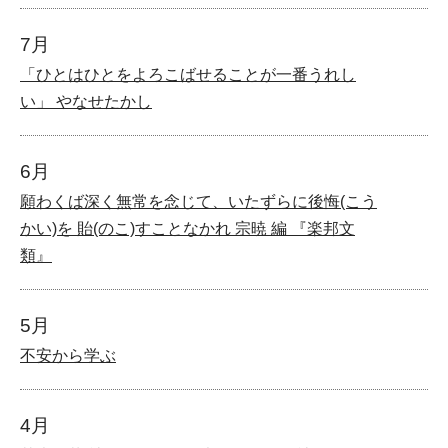
7月
「ひとはひとをよろこばせることが一番うれし
い」 やなせたかし
6月
願わくば深く無常を念じて、いたずらに後悔(こう
かい)を 貽(のこ)すことなかれ 宗暁 編 『楽邦文
類』
5月
不安から学ぶ
4月