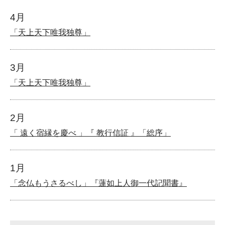
4月
「天上天下唯我独尊」
3月
「天上天下唯我独尊」
2月
「 遠く宿縁を慶べ 」『 教行信証 』「総序」
1月
「念仏もうさるべし」『蓮如上人御一代記聞書』