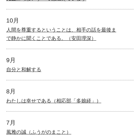
10月
人間を尊重するということは、相手の話を最後ま
で静かに聞くことである。（安田理深）
9月
自分と和解する
8月
わたしは幸せである（相応部「多娘経」）
7月
風雅の誠（ふうがのまこと）