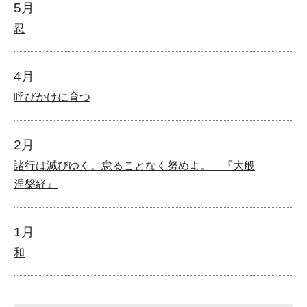
5月
忍
4月
呼びかけに育つ
2月
諸行は滅びゆく。怠ることなく努めよ。 『大般
涅槃経』
1月
和