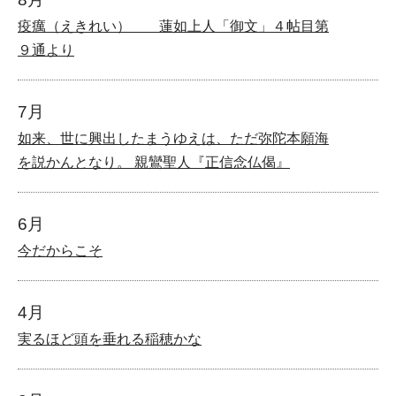
疫癘（えきれい） 蓮如上人「御文」４帖目第
９通より
7月
如来、世に興出したまうゆえは、ただ弥陀本願海
を説かんとなり。 親鸞聖人『正信念仏偈』
6月
今だからこそ
4月
実るほど頭を垂れる稲穂かな