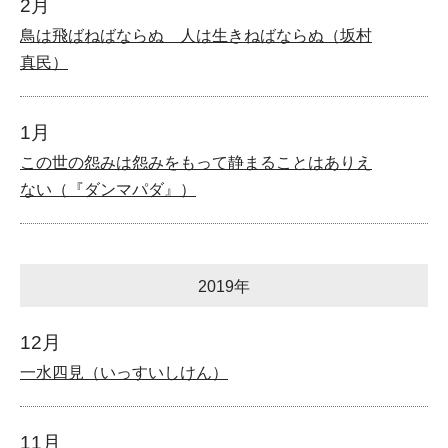
2月
鳥は飛ばねばならぬ 人は生きねばならぬ（坂村
真民）
1月
この世の怨みは怨みをもって静まることはありえ
ない（『ダンマパダ』）
2019年
12月
一水四見（いっすいしけん）
11月