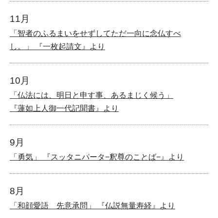
11月
「智者のふるまいをせずしてただ一向に念仏すべ
し。」 『一枚起請文』より
10月
「仏法には、明日と申す事、あるまじく候う」
『蓮如上人御一代記聞書』より
9月
「勇気」 『スッタニパータ−釈尊のことば−』より
8月
「和顔愛語 先意承問」 『仏説無量寿経』より