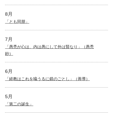
8月
「とも同朋」
7月
「愚禿が心は、内は愚にして外は賢なり」（愚禿
鈔）
6月
「経教はこれを喩うるに鏡のごとし」（善導）
5月
「第二の誕生」