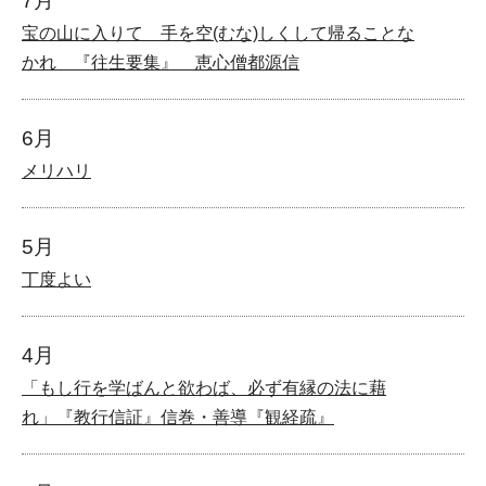
7月
宝の山に入りて 手を空(むな)しくして帰ることな
かれ 『往生要集』 恵心僧都源信
6月
メリハリ
5月
丁度よい
4月
「もし行を学ばんと欲わば、必ず有縁の法に藉
れ」『教行信証』信巻・善導『観経疏』