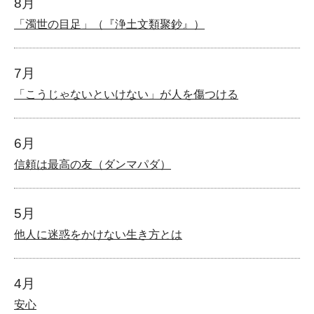
8月
「濁世の目足」（『浄土文類聚鈔』）
7月
「こうじゃないといけない」が人を傷つける
6月
信頼は最高の友（ダンマパダ）
5月
他人に迷惑をかけない生き方とは
4月
安心