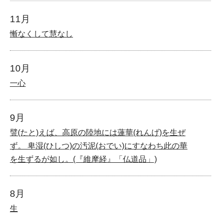
11月
慚なくして慧なし
10月
一心
9月
譬(たと)えば、高原の陸地には蓮華(れんげ)を生ぜ
ず。 卑湿(ひしつ)の汚泥(おでい)にすなわち此の華
を生ずるが如し。(『維摩経』「仏道品」)
8月
生