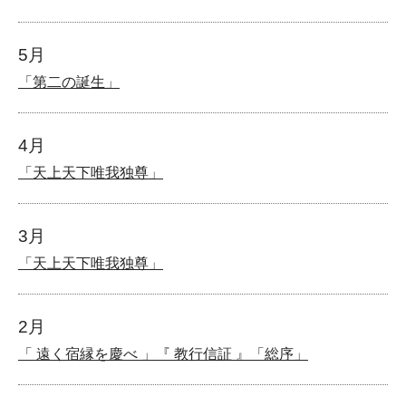
5月
「第二の誕生」
4月
「天上天下唯我独尊」
3月
「天上天下唯我独尊」
2月
「 遠く宿縁を慶べ 」『 教行信証 』「総序」