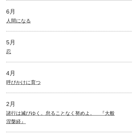
6月
人間になる
5月
忍
4月
呼びかけに育つ
2月
諸行は滅びゆく。怠ることなく努めよ。 『大般
涅槃経』