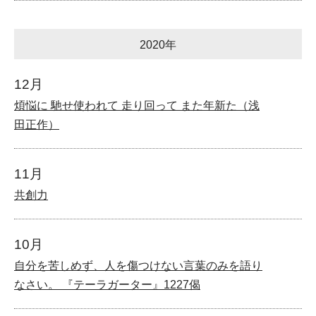
2020年
12月
煩悩に 馳せ使われて 走り回って また年新た（浅
田正作）
11月
共創力
10月
自分を苦しめず、人を傷つけない言葉のみを語り
なさい。 『テーラガーター』1227偈