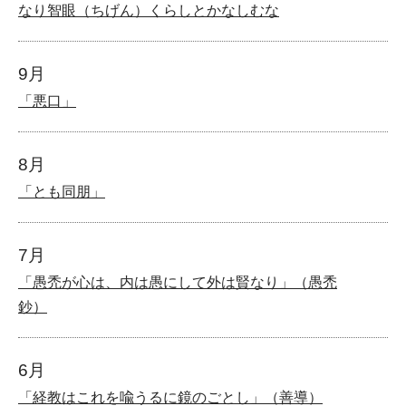
なり智眼（ちげん）くらしとかなしむな
9月
「悪口」
8月
「とも同朋」
7月
「愚禿が心は、内は愚にして外は賢なり」（愚禿
鈔）
6月
「経教はこれを喩うるに鏡のごとし」（善導）