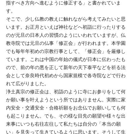
指すべき方向へ進むように修正する」と書かれていま
す。
そこで、少し仏教の教えに触れながら考えてみたいと思
います。お正月といえば神社などへ初詣に行ったりする
のが元旦の日本人の習慣のようにいわれていますが、仏
教寺院では元旦の仏事「修正会」が行われます。本学園
でも毎年年初めの宗教行事として、「修正会」を厳修し
ています。これは中国の年始の儀式が日本に伝わったも
ので、前の年の悪を正して新年の天下泰平などを祈る法
会として奈良時代初めから国家規模で各寺院などで行わ
れて広がりました。
浄土真宗の修正会は、初詣のように寺にお参りをして何
か願い事を叶えようという所ではありません。実際に家
内安全・交通安全・合格祈願をお念仏でお願いしても何
も起こりません。でも、その様な目先の願望や様々な出
来事にいつも右往左往して私たちは自分の「本当の願
い」を見失って生きているように思います。そうして生