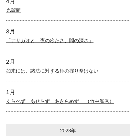
4月
光耀館
3月
「アサガオと 夜の冷たさ、闇の深さ」
2月
如来には、諸法に対する師の握り拳はない
1月
くらべず あせらず あきらめず （竹中智秀）
2023年