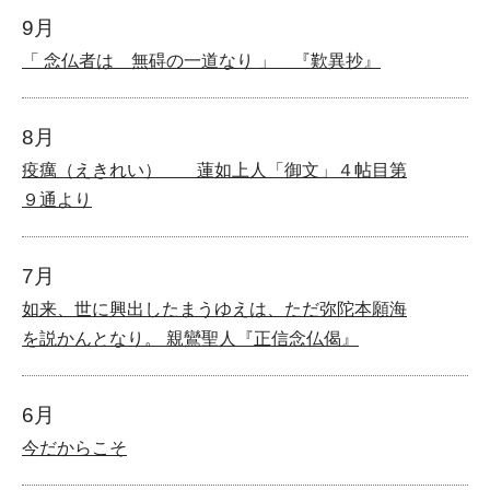
9月
「 念仏者は 無碍の一道なり 」 『歎異抄』
8月
疫癘（えきれい） 蓮如上人「御文」４帖目第
９通より
7月
如来、世に興出したまうゆえは、ただ弥陀本願海
を説かんとなり。 親鸞聖人『正信念仏偈』
6月
今だからこそ