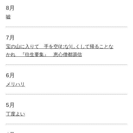
8月
嘘
7月
宝の山に入りて 手を空(むな)しくして帰ることな
かれ 『往生要集』 恵心僧都源信
6月
メリハリ
5月
丁度よい