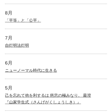
8月
「平等」と「公平」
7月
自灯明法灯明
6月
ニューノーマル時代に生きる
5月
己を忘れて他を利するは 慈悲の極みなり。 最澄
『山家学生式（さんげがくしょうしき）』