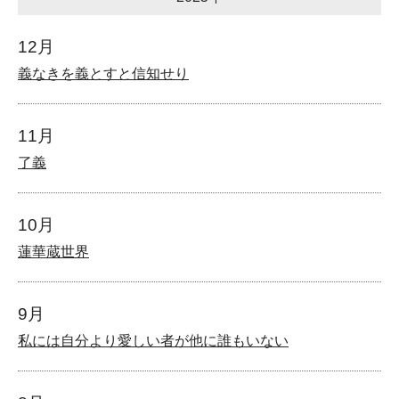
12月
義なきを義とすと信知せり
11月
了義
10月
蓮華蔵世界
9月
私には自分より愛しい者が他に誰もいない