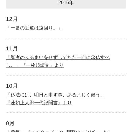
2016年
12月
「一番の近道は遠回り。」
11月
「智者のふるまいをせずしてただ一向に念仏すべ
し。」 『一枚起請文』より
10月
「仏法には、明日と申す事、あるまじく候う」
『蓮如上人御一代記聞書』より
9月