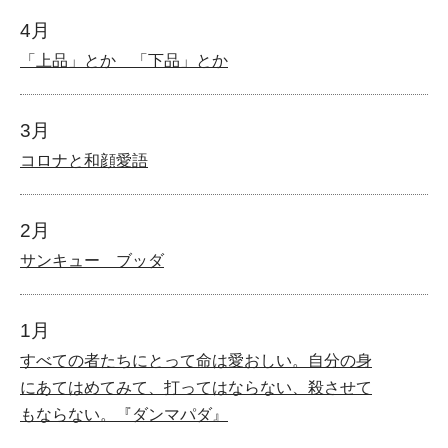
4月
「上品」とか 「下品」とか
3月
コロナと和顔愛語
2月
サンキュー ブッダ
1月
すべての者たちにとって命は愛おしい。自分の身
にあてはめてみて、打ってはならない、殺させて
もならない。『ダンマパダ』