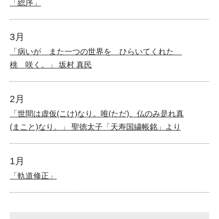
「総序」
3月
「病いが また一つの世界を ひらいてくれた
桃 咲く。」 坂村 真民
2月
「世間は虚仮(こけ)なり。唯(ただ)、仏のみ是れ真
(まこと)なり。」 聖徳太子「天寿国繍帳銘」より
1月
「軌道修正」