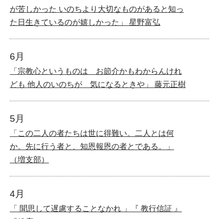
が苦しかった いのちより大切なものがあると知っ
た日生きているのが嬉しかった」 星野富弘
6月
「宗教心というものは お節介かもわからんけれ
ども 他人のいのちが 気になるときや」 藤元正樹
5月
「この二人の者たちは世に得難い。二人とは何
か。先に行う者と、知恩報恩の者とである。」
（増支部）
4月
「 聞思して遅慮することなかれ 」『 教行信証 』