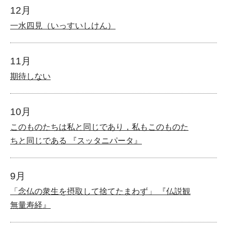
12月
一水四見（いっすいしけん）
11月
期待しない
10月
このものたちは私と同じであり，私もこのものた
ちと同じである 『スッタニパータ』
9月
「念仏の衆生を摂取して捨てたまわず」 『仏説観
無量寿経』