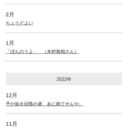
2月
ちょうどよい
1月
「ぼんのうよ」 （木村無相さん）
2022年
12月
予が如き頑魯の者、あに敢てせんや。
11月