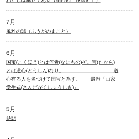
わたしは幸せである（相応部「多娘経」）
7月
風雅の誠（ふうがのまこと）
6月
国宝(こくほう)とは何者(なにもの)ぞ。宝(たから)
とは道心(どうしん)なり。 道
心有る人を名づけて国宝と為す。 最澄『山家
学生式(さんげがくしょうしき)』
5月
慈悲