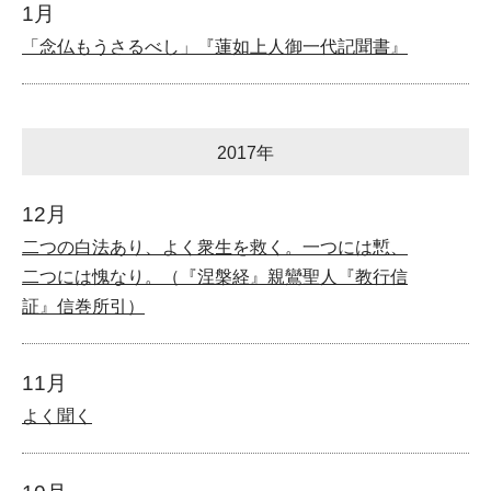
1月
「念仏もうさるべし」『蓮如上人御一代記聞書』
2017年
12月
二つの白法あり、よく衆生を救く。一つには慙、
二つには愧なり。（『涅槃経』親鸞聖人『教行信
証』信巻所引）
11月
よく聞く