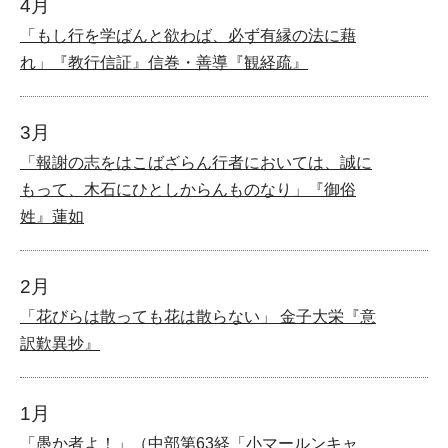
4月
「もし行を学ばんと欲わば、必ず有縁の法に藉
れ」『教行信証』信巻・善導『観経疏』
3月
「報謝の志をはこばざらん行者においては、誠に
もって、木石にひとしからんものなり」『御俗
姓』蓮如
2月
「花びらは散っても花は散らない」 金子大栄『意
訳歎異抄』
1月
「愚か者よ！」（中部第63経「小マールンキャ