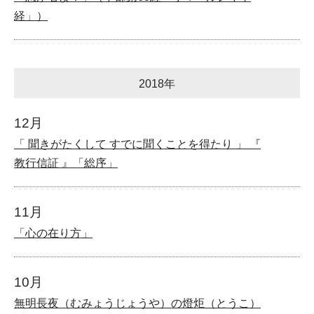
経」）
2018年
12月
「 聞きがたくして すでに聞くことを得たり 」 『
教行信証 』「総序」
11月
「心の在り方」
10月
無明長夜（むみょうじょうや）の燈炬（とうこ）