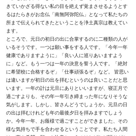
きていかざる得ない私の目を絶えず覚まさせるようとす
るはたらきがお念仏「南無阿弥陀仏」となって私たちの
所まで伝えられてきたということを浄土真宗は教えてい
ます。
ところで、元日の初日の出に合掌するのに二種類の人が
いるそうです。一つは願い事をする人です。「今年一年
健康でありますように」「良い人に巡りあいますよう
に」など。もう一つは一年の決意を誓う人です。「絶対
に希望校に合格するぞ」「仕事頑張るぞ」など。 皆思い
は違いますが初日の出を拝むというのは良いことだと思
います。一年の計は元旦にありといいますが、寝正月で
過ごすよりも、その年一年引き締まった年になりそうな
気がします。しかし、皆さんどうでしょうか。元旦の日
の出は拝むけれども年の最後夕日を拝みますでしょう
か。今年一年、お蔭様で過ごすことができました、その
様な気持ちで手を合わせるということです。私たち人間