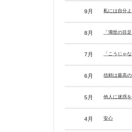
9月
私には自分よ
8月
「濁世の目足
7月
「こうじゃな
6月
信頼は最高の
5月
他人に迷惑を
4月
安心