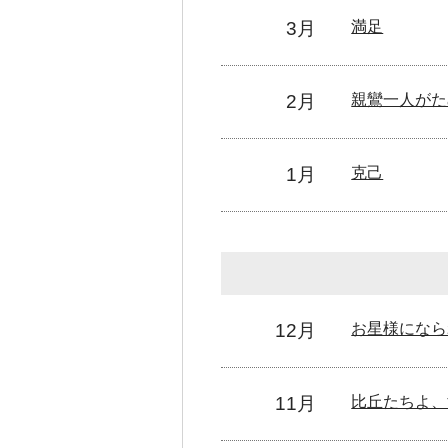
3月
満足
2月
親鸞一人がた
1月
克己
12月
お星様になら
11月
比丘たちよ、