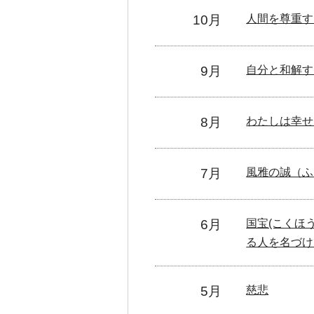
10月
人間を尊重す
9月
自分と和解す
8月
わたしは幸せ
7月
風雅の誠（ふ
6月
国宝(こく
る人を名づけ
5月
慈悲