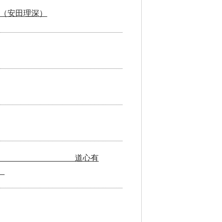
（安田理深）
どうしん)なり。 道心有
』