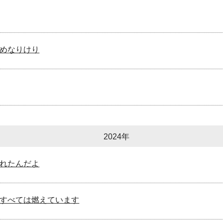
めなりけり
2024年
れたんだよ
すべては燃えています