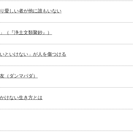
り愛しい者が他に誰もいない
」（『浄土文類聚鈔』）
いといけない」が人を傷つける
友（ダンマパダ）
かけない生き方とは