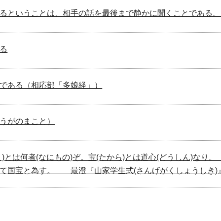
るということは、相手の話を最後まで静かに聞くことである。
る
である（相応部「多娘経」）
うがのまこと）
ほう)とは何者(なにもの)ぞ。宝(たから)とは道心(
て国宝と為す。 最澄『山家学生式(さんげがくしょうしき)