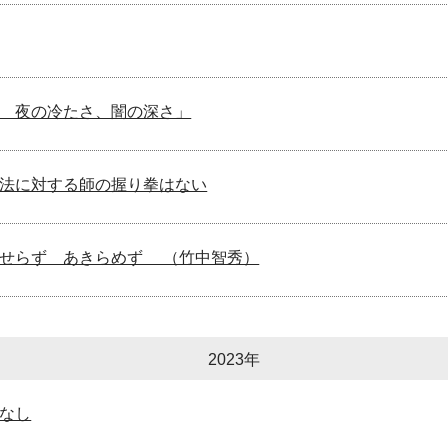
 夜の冷たさ、闇の深さ」
法に対する師の握り拳はない
あせらず あきらめず （竹中智秀）
2023年
なし