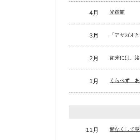
4月
光耀館
3月
「アサガオと
2月
如来には、諸
1月
くらべず 
11月
慚なくして慧