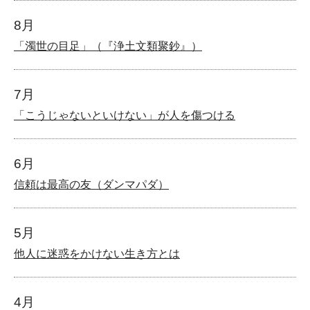
8月
「濁世の目足」（『浄土文類聚鈔』）
7月
「こうじゃないといけない」が人を傷つける
6月
信頼は最高の友（ダンマパダ）
5月
他人に迷惑をかけない生き方とは
4月