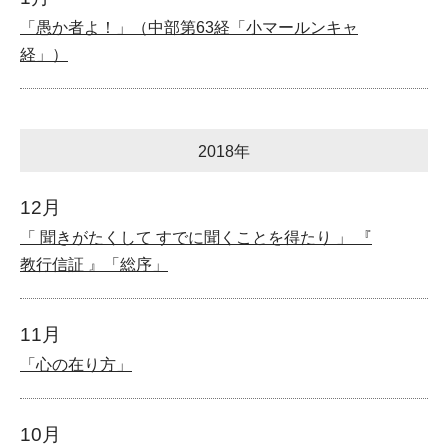
「愚か者よ！」（中部第63経「小マールンキャ
経」）
2018年
12月
「 聞きがたくして すでに聞くことを得たり 」 『
教行信証 』「総序」
11月
「心の在り方」
10月