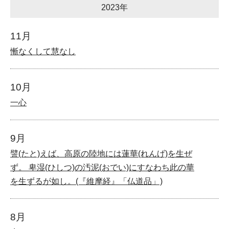
2023年
11月
慚なくして慧なし
10月
一心
9月
譬(たと)えば、高原の陸地には蓮華(れんげ)を生ぜ
ず。 卑湿(ひしつ)の汚泥(おでい)にすなわち此の華
を生ずるが如し。(『維摩経』「仏道品」)
8月