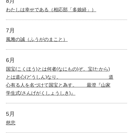
8月
わたしは幸せである（相応部「多娘経」）
7月
風雅の誠（ふうがのまこと）
6月
国宝(こくほう)とは何者(なにもの)ぞ。宝(たから)
とは道心(どうしん)なり。 道
心有る人を名づけて国宝と為す。 最澄『山家
学生式(さんげがくしょうしき)』
5月
慈悲