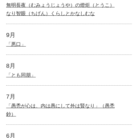
無明長夜（むみょうじょうや）の燈炬（とうこ）
なり智眼（ちげん）くらしとかなしむな
9月
「悪口」
8月
「とも同朋」
7月
「愚禿が心は、内は愚にして外は賢なり」（愚禿
鈔）
6月