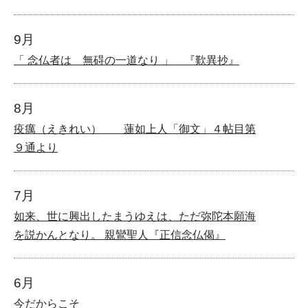
9月
「 念仏者は 無碍の一道なり 」 『歎異抄』
8月
疫癘（えきれい） 蓮如上人「御文」４帖目第
９通より
7月
如来、世に興出したまうゆえは、ただ弥陀本願海
を説かんとなり。 親鸞聖人『正信念仏偈』
6月
今だからこそ