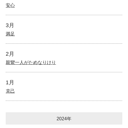
安心
3月
満足
2月
親鸞一人がためなりけり
1月
克己
2024年