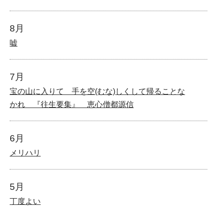
8月
嘘
7月
宝の山に入りて 手を空(むな)しくして帰ることな
かれ 『往生要集』 恵心僧都源信
6月
メリハリ
5月
丁度よい