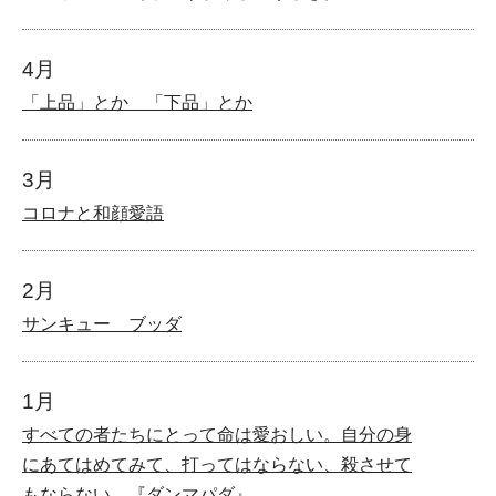
4月
「上品」とか 「下品」とか
3月
コロナと和顔愛語
2月
サンキュー ブッダ
1月
すべての者たちにとって命は愛おしい。自分の身
にあてはめてみて、打ってはならない、殺させて
もならない。『ダンマパダ』