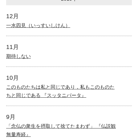
12月
一水四見（いっすいしけん）
11月
期待しない
10月
このものたちは私と同じであり，私もこのものた
ちと同じである 『スッタニパータ』
9月
「念仏の衆生を摂取して捨てたまわず」 『仏説観
無量寿経』