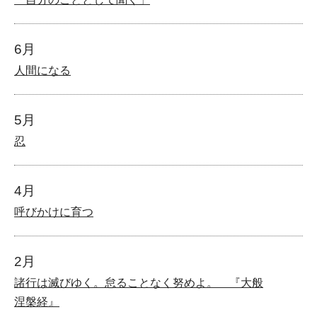
6月
人間になる
5月
忍
4月
呼びかけに育つ
2月
諸行は滅びゆく。怠ることなく努めよ。 『大般
涅槃経』