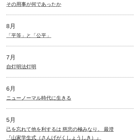
その用事が何であったか
8月
「平等」と「公平」
7月
自灯明法灯明
6月
ニューノーマル時代に生きる
5月
己を忘れて他を利するは 慈悲の極みなり。 最澄
『山家学生式（さんげがくしょうしき）』