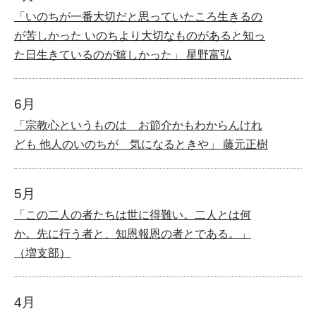
「いのちが一番大切だと思っていたころ生きるの
が苦しかった いのちより大切なものがあると知っ
た日生きているのが嬉しかった」 星野富弘
6月
「宗教心というものは お節介かもわからんけれ
ども 他人のいのちが 気になるときや」 藤元正樹
5月
「この二人の者たちは世に得難い。二人とは何
か。先に行う者と、知恩報恩の者とである。」
（増支部）
4月