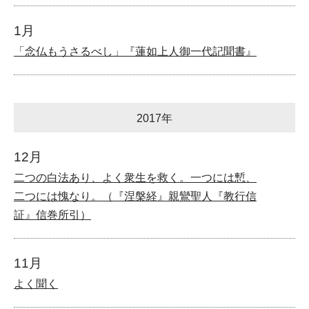
1月
「念仏もうさるべし」『蓮如上人御一代記聞書』
2017年
12月
二つの白法あり、よく衆生を救く。一つには慙、
二つには愧なり。（『涅槃経』親鸞聖人『教行信
証』信巻所引）
11月
よく聞く