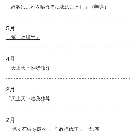
「経教はこれを喩うるに鏡のごとし」（善導）
5月
「第二の誕生」
4月
「天上天下唯我独尊」
3月
「天上天下唯我独尊」
2月
「 遠く宿縁を慶べ 」『 教行信証 』「総序」