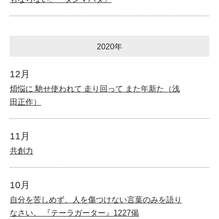
2020年
12月
煩悩に 馳せ使われて 走り回って また年新た（浅
田正作）
11月
共創力
10月
自分を苦しめず、人を傷つけない言葉のみを語り
なさい。 『テーラガーター』1227偈