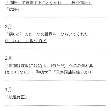
「 聞思して遅慮することなかれ 」『 教行信証 』
「総序」
3月
「病いが また一つの世界を ひらいてくれた
桃 咲く。」 坂村 真民
2月
「世間は虚仮(こけ)なり。唯(ただ)、仏のみ是れ真
(まこと)なり。」 聖徳太子「天寿国繍帳銘」より
1月
「軌道修正」