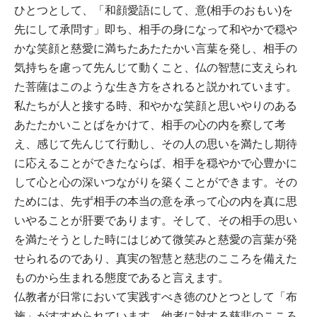
ひとつとして、「和顔愛語にして、意(相手のおもい)を
先にして承問す」即ち、相手の身になって和やかで穏や
かな笑顔と慈愛に満ちたあたたかい言葉を発し、相手の
気持ちを慮って先んじて動くこと、仏の智慧に支えられ
た菩薩はこのような生き方をされると説かれています。
私たちが人と接する時、和やかな笑顔と思いやりのある
あたたかいことばをかけて、相手の心の内を察して考
え、感じて先んじて行動し、その人の思いを満たし期待
に応えることができたならば、相手を穏やかで心豊かに
して心と心の深いつながりを築くことができます。その
ためには、先ず相手の本当の意を承って心の内を真に思
いやることが肝要であります。そして、その相手の思い
を満たそうとした時にはじめて微笑みと慈愛の言葉が発
せられるのであり、真実の智慧と慈悲のこころを備えた
ものから生まれる態度であると言えます。
仏教者が日常において実践すべき徳のひとつとして「布
施」がすすめられています。他者に対する慈悲のこころ