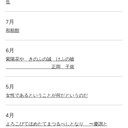
生
7月
和順館
6月
紫陽花や きのふの誠 けふの嘘
正岡 子規
5月
女性であるということが何だというのだ
4月
よろこびてほめたてまつるべしとなり 〜慶讃と