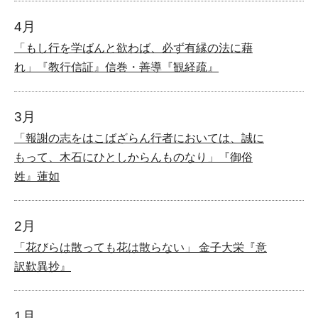
4月
「もし行を学ばんと欲わば、必ず有縁の法に藉
れ」『教行信証』信巻・善導『観経疏』
3月
「報謝の志をはこばざらん行者においては、誠に
もって、木石にひとしからんものなり」『御俗
姓』蓮如
2月
「花びらは散っても花は散らない」 金子大栄『意
訳歎異抄』
1月