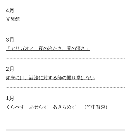
4月
光耀館
3月
「アサガオと 夜の冷たさ、闇の深さ」
2月
如来には、諸法に対する師の握り拳はない
1月
くらべず あせらず あきらめず （竹中智秀）