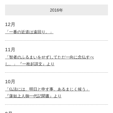
2016年
12月
「一番の近道は遠回り。」
11月
「智者のふるまいをせずしてただ一向に念仏すべ
し。」 『一枚起請文』より
10月
「仏法には、明日と申す事、あるまじく候う」
『蓮如上人御一代記聞書』より