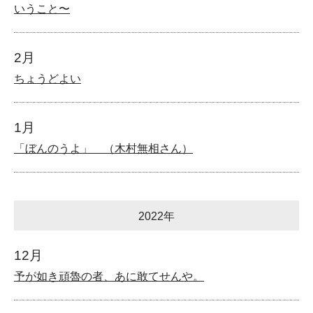
いうこと〜
2月
ちょうどよい
1月
「ぼんのうよ」 （木村無相さん）
2022年
12月
予が如き頑魯の者、あに敢てせんや。