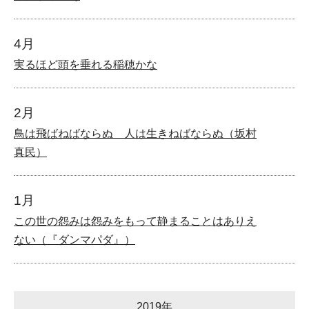
4月
実るほど頭を垂れる稲穂かな
2月
鳥は飛ばねばならぬ 人は生きねばならぬ（坂村
真民）
1月
この世の怨みは怨みをもって静まることはありえ
ない（『ダンマパダ』）
2019年