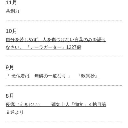
11月
共創力
10月
自分を苦しめず、人を傷つけない言葉のみを語り
なさい。 『テーラガーター』1227偈
9月
「 念仏者は 無碍の一道なり 」 『歎異抄』
8月
疫癘（えきれい） 蓮如上人「御文」４帖目第
９通より