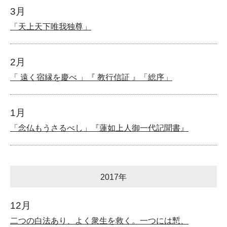
3月
「天上天下唯我独尊」
2月
「 遠く宿縁を慶べ 」『 教行信証 』「総序」
1月
「念仏もうさるべし」『蓮如上人御一代記聞書』
2017年
12月
二つの白法あり、よく衆生を救く。一つには慙、