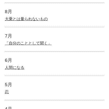
8月
大乗とは量られないもの
7月
「自分のこととして聞く」
6月
人間になる
5月
忍
4月