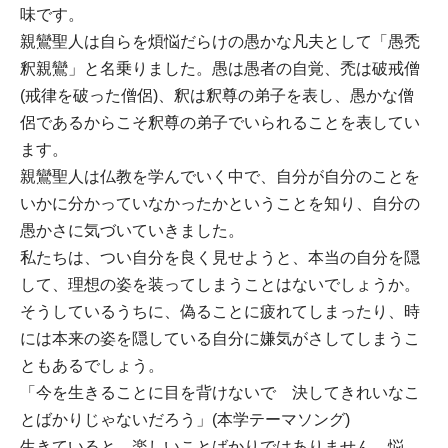
味です。
親鸞聖人は自らを煩悩だらけの愚かな凡夫として「愚禿
釈親鸞」と名乗りました。愚は愚者の自覚、禿は破戒僧
(戒律を破った僧侶)、釈は釈尊の弟子を表し、愚かな僧
侶であるからこそ釈尊の弟子でいられることを表してい
ます。
親鸞聖人は仏教を学んでいく中で、自分が自分のことを
いかに分かっていなかったかということを知り、自分の
愚かさに気づいていきました。
私たちは、つい自分を良く見せようと、本当の自分を隠
して、理想の姿を装ってしまうことはないでしょうか。
そうしているうちに、偽ることに疲れてしまったり、時
には本来の姿を隠している自分に嫌気がさしてしまうこ
ともあるでしょう。
「今を生きることに目を背けないで 決してきれいなこ
とばかりじゃないだろう」(本学テーマソング)
生きていると、楽しいことばかりではありません。悩