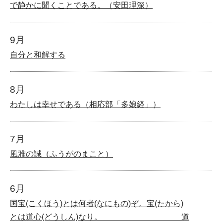
で静かに聞くことである。（安田理深）
9月
自分と和解する
8月
わたしは幸せである（相応部「多娘経」）
7月
風雅の誠（ふうがのまこと）
6月
国宝(こくほう)とは何者(なにもの)ぞ。宝(たから)
とは道心(どうしん)なり。 道