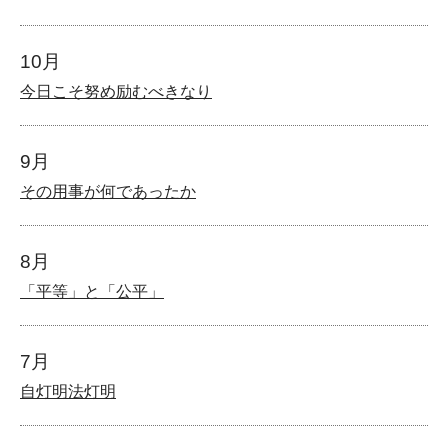
10月
今日こそ努め励むべきなり
9月
その用事が何であったか
8月
「平等」と「公平」
7月
自灯明法灯明