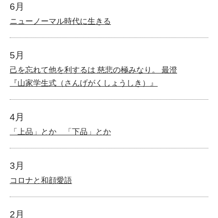
6月
ニューノーマル時代に生きる
5月
己を忘れて他を利するは 慈悲の極みなり。 最澄
『山家学生式（さんげがくしょうしき）』
4月
「上品」とか 「下品」とか
3月
コロナと和顔愛語
2月