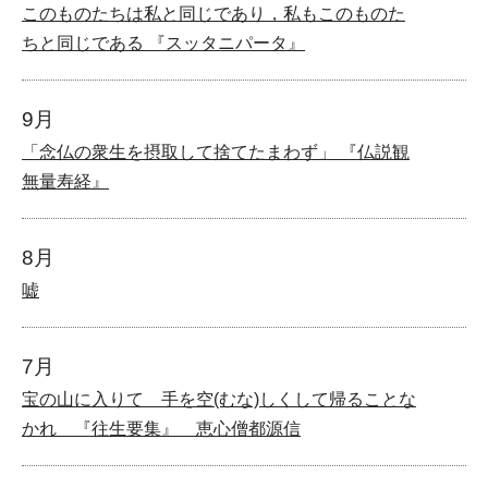
このものたちは私と同じであり，私もこのものた
ちと同じである 『スッタニパータ』
9月
「念仏の衆生を摂取して捨てたまわず」 『仏説観
無量寿経』
8月
嘘
7月
宝の山に入りて 手を空(むな)しくして帰ることな
かれ 『往生要集』 恵心僧都源信