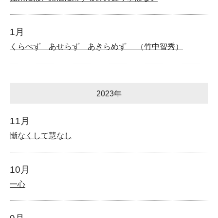
1月
くらべず あせらず あきらめず （竹中智秀）
2023年
11月
慚なくして慧なし
10月
一心