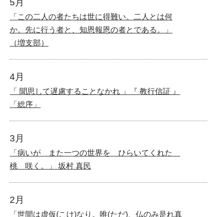
5月
「この二人の者たちは世に得難い。二人とは何
か。先に行う者と、知恩報恩の者とである。」
（増支部）
4月
「 聞思して遅慮することなかれ 」『 教行信証 』
「総序」
3月
「病いが また一つの世界を ひらいてくれた
桃 咲く。」 坂村 真民
2月
「世間は虚仮(こけ)なり。唯(ただ)、仏のみ是れ真