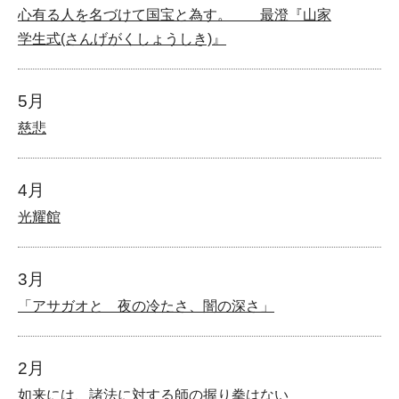
心有る人を名づけて国宝と為す。 最澄『山家
学生式(さんげがくしょうしき)』
5月
慈悲
4月
光耀館
3月
「アサガオと 夜の冷たさ、闇の深さ」
2月
如来には、諸法に対する師の握り拳はない