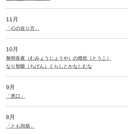
11月
「心の在り方」
10月
無明長夜（むみょうじょうや）の燈炬（とうこ）
なり智眼（ちげん）くらしとかなしむな
9月
「悪口」
8月
「とも同朋」