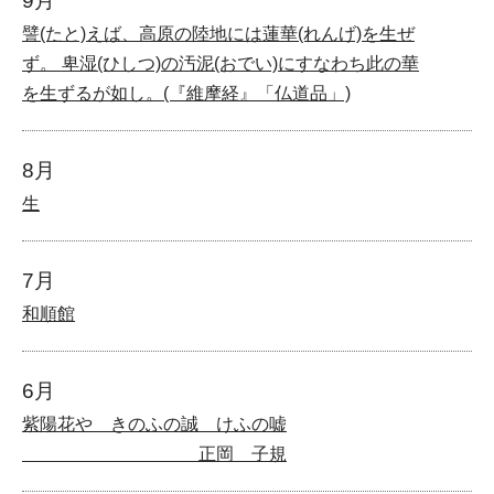
9月
譬(たと)えば、高原の陸地には蓮華(れんげ)を生ぜ
ず。 卑湿(ひしつ)の汚泥(おでい)にすなわち此の華
を生ずるが如し。(『維摩経』「仏道品」)
8月
生
7月
和順館
6月
紫陽花や きのふの誠 けふの嘘
正岡 子規