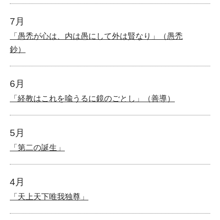
7月
「愚禿が心は、内は愚にして外は賢なり」（愚禿
鈔）
6月
「経教はこれを喩うるに鏡のごとし」（善導）
5月
「第二の誕生」
4月
「天上天下唯我独尊」