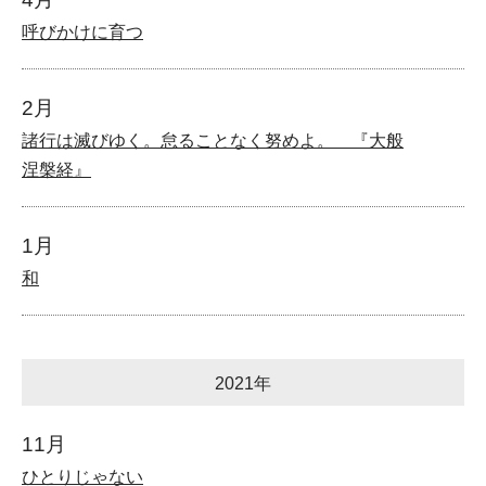
呼びかけに育つ
2月
諸行は滅びゆく。怠ることなく努めよ。 『大般
涅槃経』
1月
和
2021年
11月
ひとりじゃない