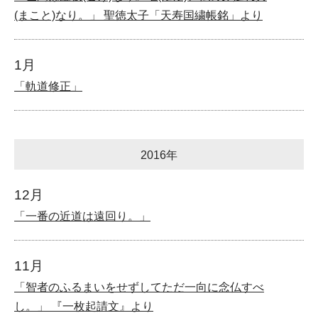
(まこと)なり。」 聖徳太子「天寿国繍帳銘」より
1月
「軌道修正」
2016年
12月
「一番の近道は遠回り。」
11月
「智者のふるまいをせずしてただ一向に念仏すべ
し。」 『一枚起請文』より