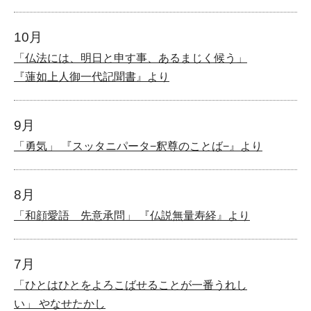
10月
「仏法には、明日と申す事、あるまじく候う」
『蓮如上人御一代記聞書』より
9月
「勇気」 『スッタニパータ−釈尊のことば−』より
8月
「和顔愛語 先意承問」 『仏説無量寿経』より
7月
「ひとはひとをよろこばせることが一番うれし
い」 やなせたかし