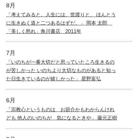
8月
「考えてみると、人生には、世渡りと、 ほんとう
に生きぬく道と二つあるはずだ。」 岡本 太郎
「美しく怒れ」角川書店 2011年
7月
「いのちが一番大切だと思っていたころ生きるの
が苦しかった いのちより大切なものがあると知っ
た日生きているのが嬉しかった」 星野富弘
6月
「宗教心というものは お節介かもわからんけれ
ども 他人のいのちが 気になるときや」 藤元正樹