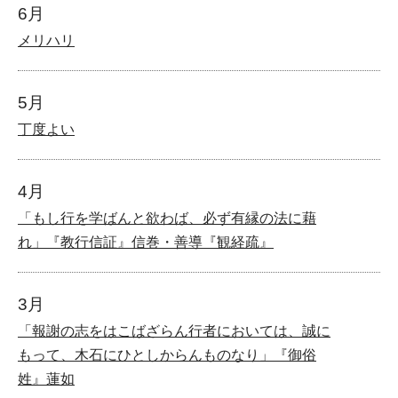
6月
メリハリ
5月
丁度よい
4月
「もし行を学ばんと欲わば、必ず有縁の法に藉
れ」『教行信証』信巻・善導『観経疏』
3月
「報謝の志をはこばざらん行者においては、誠に
もって、木石にひとしからんものなり」『御俗
姓』蓮如