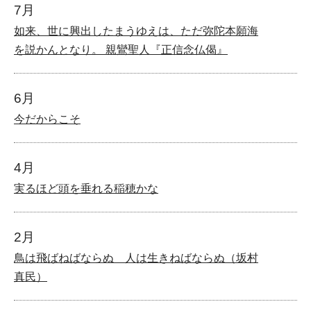
7月
如来、世に興出したまうゆえは、ただ弥陀本願海
を説かんとなり。 親鸞聖人『正信念仏偈』
6月
今だからこそ
4月
実るほど頭を垂れる稲穂かな
2月
鳥は飛ばねばならぬ 人は生きねばならぬ（坂村
真民）