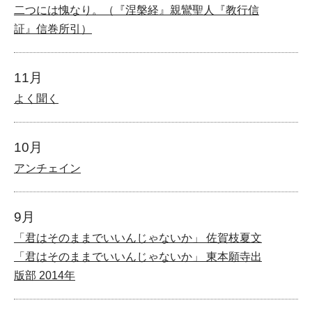
二つには愧なり。（『涅槃経』親鸞聖人『教行信
証』信巻所引）
11月
よく聞く
10月
アンチェイン
9月
「君はそのままでいいんじゃないか」 佐賀枝夏文
「君はそのままでいいんじゃないか」 東本願寺出
版部 2014年