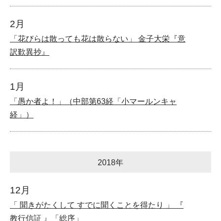
2月
「花びらは散っても花は散らない」 金子大栄『意
訳歎異抄』
1月
「愚か者よ！」（中部第63経「小マールンキャ
経」）
2018年
12月
「 聞きがたくして すでに聞くことを得たり 」 『
教行信証 』「総序」