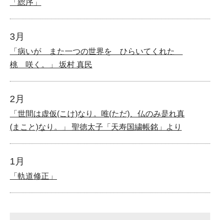
「総序」
3月
「病いが また一つの世界を ひらいてくれた
桃 咲く。」 坂村 真民
2月
「世間は虚仮(こけ)なり。唯(ただ)、仏のみ是れ真
(まこと)なり。」 聖徳太子「天寿国繍帳銘」より
1月
「軌道修正」