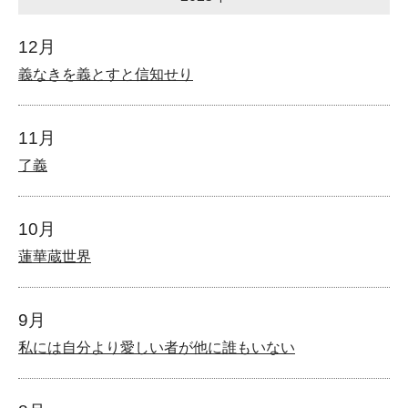
12月
義なきを義とすと信知せり
11月
了義
10月
蓮華蔵世界
9月
私には自分より愛しい者が他に誰もいない