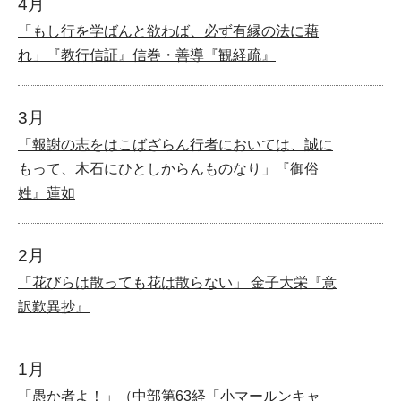
4月
「もし行を学ばんと欲わば、必ず有縁の法に藉
れ」『教行信証』信巻・善導『観経疏』
3月
「報謝の志をはこばざらん行者においては、誠に
もって、木石にひとしからんものなり」『御俗
姓』蓮如
2月
「花びらは散っても花は散らない」 金子大栄『意
訳歎異抄』
1月
「愚か者よ！」（中部第63経「小マールンキャ