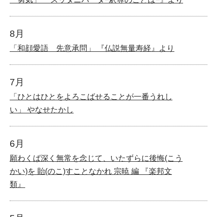
8月
「和顔愛語 先意承問」 『仏説無量寿経』より
7月
「ひとはひとをよろこばせることが一番うれし
い」 やなせたかし
6月
願わくば深く無常を念じて、いたずらに後悔(こう
かい)を 貽(のこ)すことなかれ 宗暁 編 『楽邦文
類』