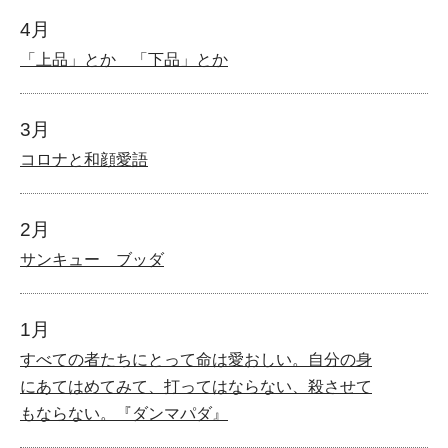
4月
「上品」とか 「下品」とか
3月
コロナと和顔愛語
2月
サンキュー ブッダ
1月
すべての者たちにとって命は愛おしい。自分の身
にあてはめてみて、打ってはならない、殺させて
もならない。『ダンマパダ』