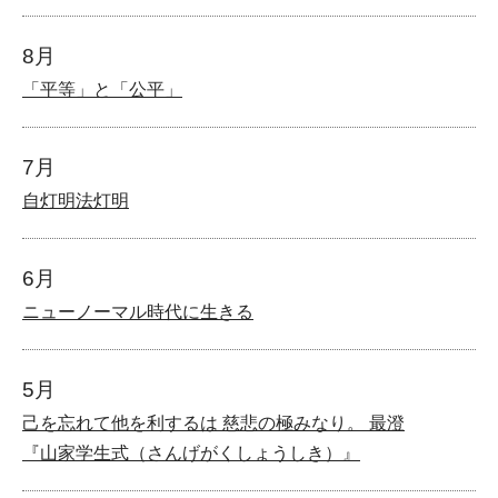
8月
「平等」と「公平」
7月
自灯明法灯明
6月
ニューノーマル時代に生きる
5月
己を忘れて他を利するは 慈悲の極みなり。 最澄
『山家学生式（さんげがくしょうしき）』