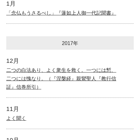
1月
「念仏もうさるべし」『蓮如上人御一代記聞書』
2017年
12月
二つの白法あり、よく衆生を救く。一つには慙、
二つには愧なり。（『涅槃経』親鸞聖人『教行信
証』信巻所引）
11月
よく聞く