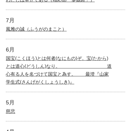
7月
風雅の誠（ふうがのまこと）
6月
国宝(こくほう)とは何者(なにもの)ぞ。宝(たから)
とは道心(どうしん)なり。 道
心有る人を名づけて国宝と為す。 最澄『山家
学生式(さんげがくしょうしき)』
5月
慈悲