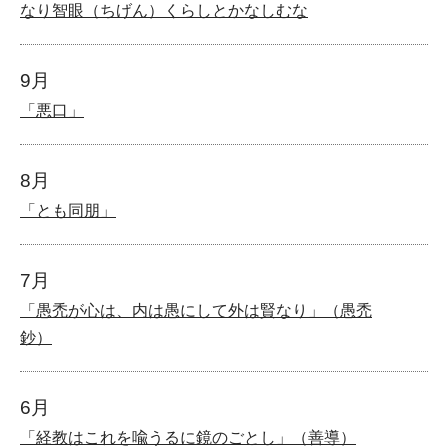
なり智眼（ちげん）くらしとかなしむな
9月
「悪口」
8月
「とも同朋」
7月
「愚禿が心は、内は愚にして外は賢なり」（愚禿
鈔）
6月
「経教はこれを喩うるに鏡のごとし」（善導）