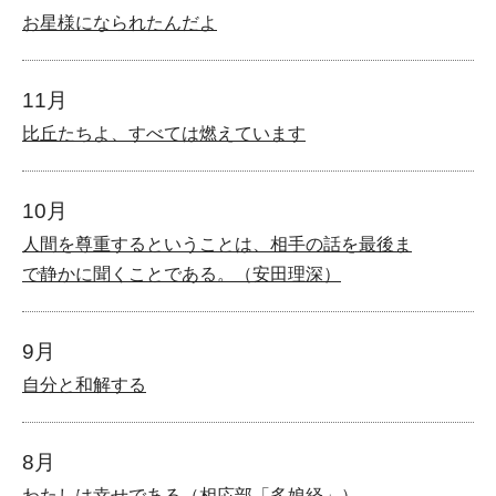
お星様になられたんだよ
11月
比丘たちよ、すべては燃えています
10月
人間を尊重するということは、相手の話を最後ま
で静かに聞くことである。（安田理深）
9月
自分と和解する
8月
わたしは幸せである（相応部「多娘経」）