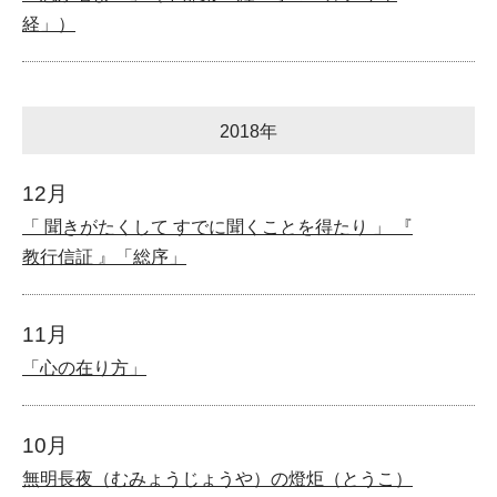
経」）
2018年
12月
「 聞きがたくして すでに聞くことを得たり 」 『
教行信証 』「総序」
11月
「心の在り方」
10月
無明長夜（むみょうじょうや）の燈炬（とうこ）