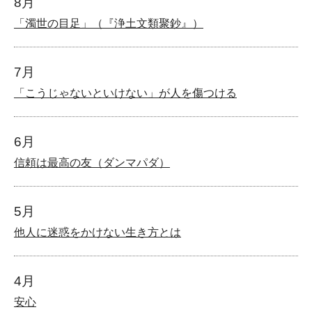
8月
「濁世の目足」（『浄土文類聚鈔』）
7月
「こうじゃないといけない」が人を傷つける
6月
信頼は最高の友（ダンマパダ）
5月
他人に迷惑をかけない生き方とは
4月
安心