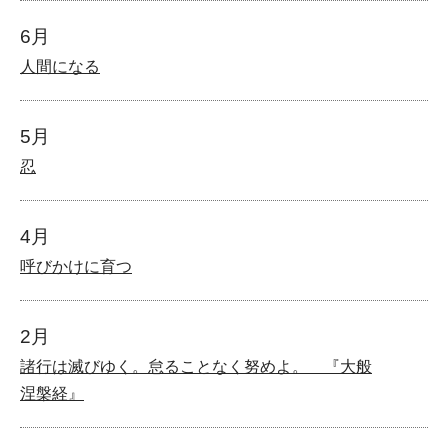
6月
人間になる
5月
忍
4月
呼びかけに育つ
2月
諸行は滅びゆく。怠ることなく努めよ。 『大般
涅槃経』