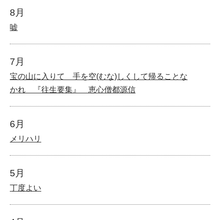
8月
嘘
7月
宝の山に入りて 手を空(むな)しくして帰ることな
かれ 『往生要集』 恵心僧都源信
6月
メリハリ
5月
丁度よい