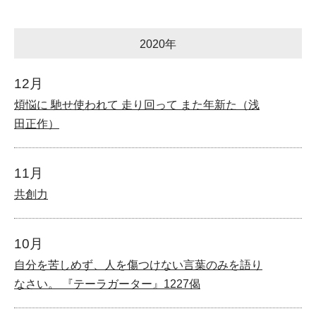
2020年
12月
煩悩に 馳せ使われて 走り回って また年新た（浅
田正作）
11月
共創力
10月
自分を苦しめず、人を傷つけない言葉のみを語り
なさい。 『テーラガーター』1227偈