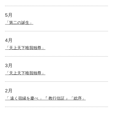
5月
「第二の誕生」
4月
「天上天下唯我独尊」
3月
「天上天下唯我独尊」
2月
「 遠く宿縁を慶べ 」『 教行信証 』「総序」