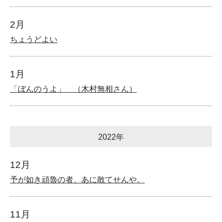
2月
ちょうどよい
1月
「ぼんのうよ」 （木村無相さん）
2022年
12月
予が如き頑魯の者、あに敢てせんや。
11月