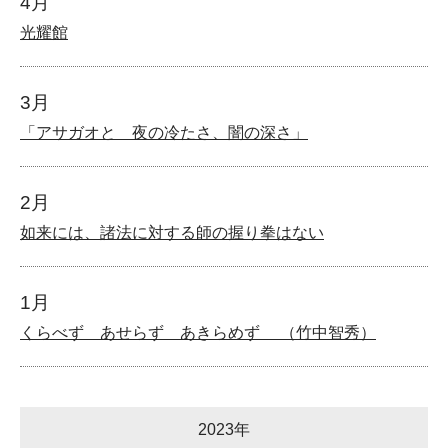
4月
光耀館
3月
「アサガオと 夜の冷たさ、闇の深さ」
2月
如来には、諸法に対する師の握り拳はない
1月
くらべず あせらず あきらめず （竹中智秀）
2023年