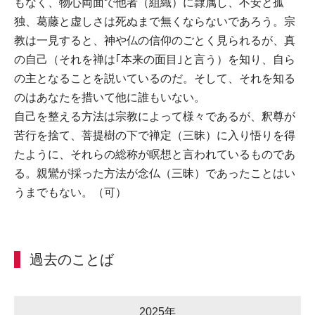
もなく、物心両面で他者（組織）に隷属し、不安と孤
独、葛藤と虚しさは死ぬまで無くならないであろう。宗
教は一見すると、神や仏の信仰のごとく見られるが、真
の自己（それを禅は｢本来の面目｣と言う）を知り、自ら
の主となることを説いているのだ。そして、それを知る
のはあなたを措いて他に誰もいない。
自己を整える方法は宗教によって様々であるが、釈尊が
苦行を捨て、菩提樹の下で禅定（三昧）に入り悟りを得
たように、それらの総称が瞑想と言われているものであ
る。親鸞が採った方法が念仏（三昧）であったことはい
うまでもない。（可）
過去のことば
2025年