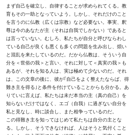
まず自己を確立し、自律することが求められてくる。教
育もその一助となっていよう。しかし、それだけのこと
を言うのに仏教（広くは宗教）など必要ない。事実、釈
尊は今のあなたが主（それは自我でしかない）であると
は言っていない。むしろ、私たちが自分と呼びならわし
ている自己が良くも悪くも多くの問題を生み出し、煩い
と混乱を来たしているのだ。だから仏教は、そういう自
分を＜世俗の我＞と言い、それに対して＜真実の我＞も
あるが、それを知る人は、実は極めて少ないのだ。それ
は、この文章の後に、彼が｢自己をよく整えたならば、得
難き主を得る｣と条件を付けていることからも分かる。あ
りていに言えば、私たちは未だ本当の主（真の自己）を
知らないだけではなく、エゴ（自我）に過ぎない自分を
私と見なし、時に談合し、また相争っているのだ。
この得難き主を知ってはじめて私たちは自分の主とな
る。しかし、そうできなければ、人はそうと気付くこと