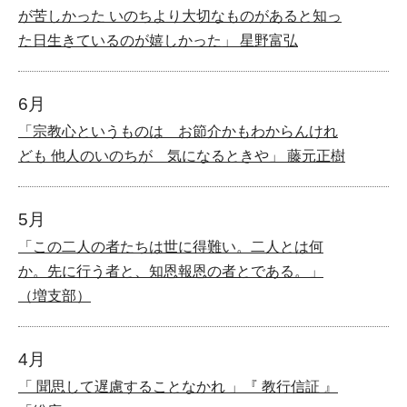
が苦しかった いのちより大切なものがあると知っ
た日生きているのが嬉しかった」 星野富弘
6月
「宗教心というものは お節介かもわからんけれ
ども 他人のいのちが 気になるときや」 藤元正樹
5月
「この二人の者たちは世に得難い。二人とは何
か。先に行う者と、知恩報恩の者とである。」
（増支部）
4月
「 聞思して遅慮することなかれ 」『 教行信証 』