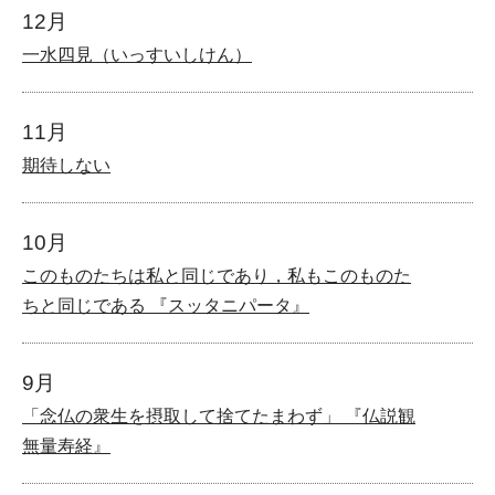
12月
一水四見（いっすいしけん）
11月
期待しない
10月
このものたちは私と同じであり，私もこのものた
ちと同じである 『スッタニパータ』
9月
「念仏の衆生を摂取して捨てたまわず」 『仏説観
無量寿経』