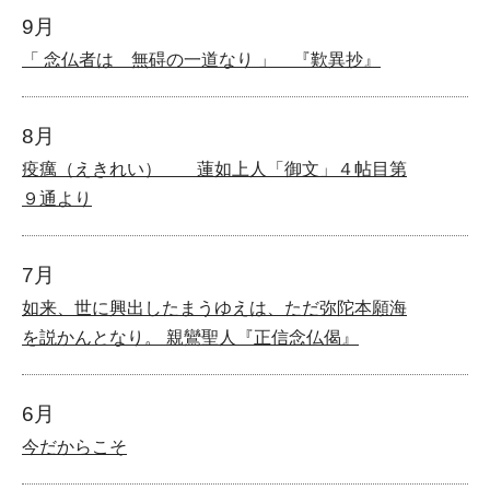
9月
「 念仏者は 無碍の一道なり 」 『歎異抄』
8月
疫癘（えきれい） 蓮如上人「御文」４帖目第
９通より
7月
如来、世に興出したまうゆえは、ただ弥陀本願海
を説かんとなり。 親鸞聖人『正信念仏偈』
6月
今だからこそ