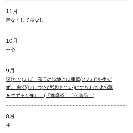
11月
慚なくして慧なし
10月
一心
9月
譬(たと)えば、高原の陸地には蓮華(れんげ)を生ぜ
ず。 卑湿(ひしつ)の汚泥(おでい)にすなわち此の華
を生ずるが如し。(『維摩経』「仏道品」)
8月
生