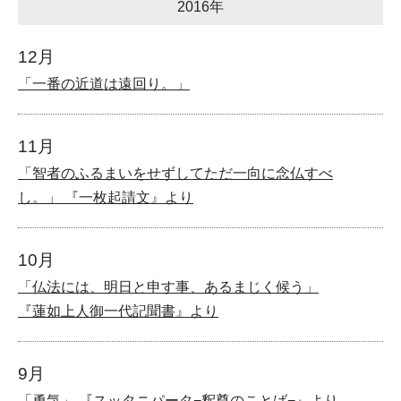
2016年
12月
「一番の近道は遠回り。」
11月
「智者のふるまいをせずしてただ一向に念仏すべ
し。」 『一枚起請文』より
10月
「仏法には、明日と申す事、あるまじく候う」
『蓮如上人御一代記聞書』より
9月
「勇気」 『スッタニパータ−釈尊のことば−』より