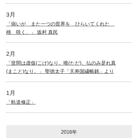
3月
「病いが また一つの世界を ひらいてくれた
桃 咲く。」 坂村 真民
2月
「世間は虚仮(こけ)なり。唯(ただ)、仏のみ是れ真
(まこと)なり。」 聖徳太子「天寿国繍帳銘」より
1月
「軌道修正」
2016年