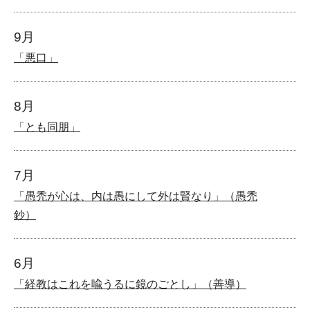
9月
「悪口」
8月
「とも同朋」
7月
「愚禿が心は、内は愚にして外は賢なり」（愚禿
鈔）
6月
「経教はこれを喩うるに鏡のごとし」（善導）