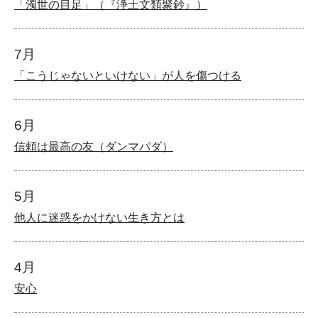
「濁世の目足」（『浄土文類聚鈔』）
7月
「こうじゃないといけない」が人を傷つける
6月
信頼は最高の友（ダンマパダ）
5月
他人に迷惑をかけない生き方とは
4月
安心