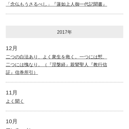
「念仏もうさるべし」『蓮如上人御一代記聞書』
2017年
12月
二つの白法あり、よく衆生を救く。一つには慙、
二つには愧なり。（『涅槃経』親鸞聖人『教行信
証』信巻所引）
11月
よく聞く
10月