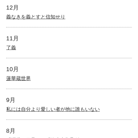
12月
義なきを義とすと信知せり
11月
了義
10月
蓮華蔵世界
9月
私には自分より愛しい者が他に誰もいない
8月