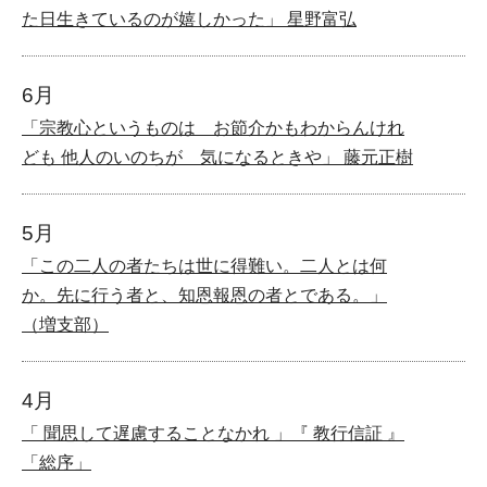
た日生きているのが嬉しかった」 星野富弘
6月
「宗教心というものは お節介かもわからんけれ
ども 他人のいのちが 気になるときや」 藤元正樹
5月
「この二人の者たちは世に得難い。二人とは何
か。先に行う者と、知恩報恩の者とである。」
（増支部）
4月
「 聞思して遅慮することなかれ 」『 教行信証 』
「総序」