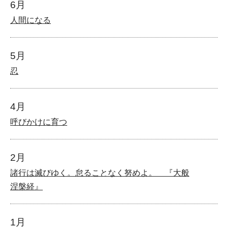
6月
人間になる
5月
忍
4月
呼びかけに育つ
2月
諸行は滅びゆく。怠ることなく努めよ。 『大般
涅槃経』
1月