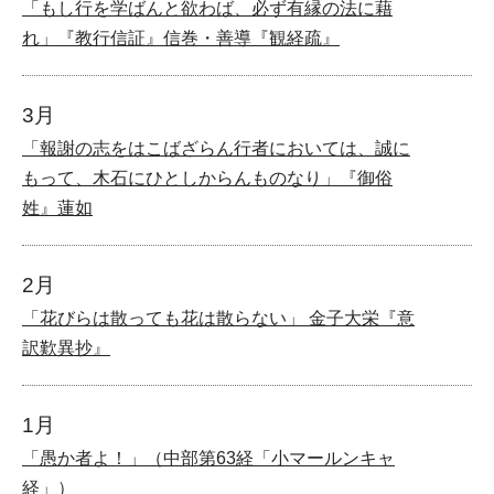
「もし行を学ばんと欲わば、必ず有縁の法に藉
れ」『教行信証』信巻・善導『観経疏』
3月
「報謝の志をはこばざらん行者においては、誠に
もって、木石にひとしからんものなり」『御俗
姓』蓮如
2月
「花びらは散っても花は散らない」 金子大栄『意
訳歎異抄』
1月
「愚か者よ！」（中部第63経「小マールンキャ
経」）