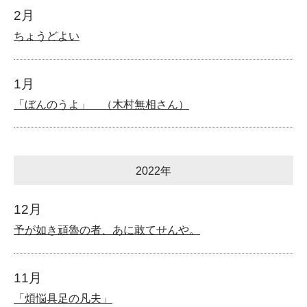
2月
ちょうどよい
1月
「ぼんのうよ」 （木村無相さん）
2022年
12月
予が如き頑魯の者、あに敢てせんや。
11月
「煩悩具足の凡夫」