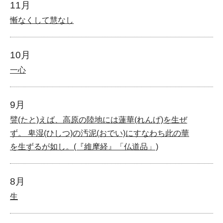
11月
慚なくして慧なし
10月
一心
9月
譬(たと)えば、高原の陸地には蓮華(れんげ)を生ぜ
ず。 卑湿(ひしつ)の汚泥(おでい)にすなわち此の華
を生ずるが如し。(『維摩経』「仏道品」)
8月
生