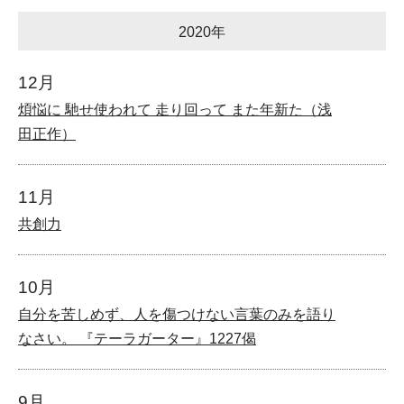
2020年
12月
煩悩に 馳せ使われて 走り回って また年新た（浅
田正作）
11月
共創力
10月
自分を苦しめず、人を傷つけない言葉のみを語り
なさい。 『テーラガーター』1227偈
9月