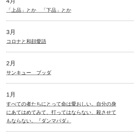
4月
「上品」とか 「下品」とか
3月
コロナと和顔愛語
2月
サンキュー ブッダ
1月
すべての者たちにとって命は愛おしい。自分の身
にあてはめてみて、打ってはならない、殺させて
もならない。『ダンマパダ』