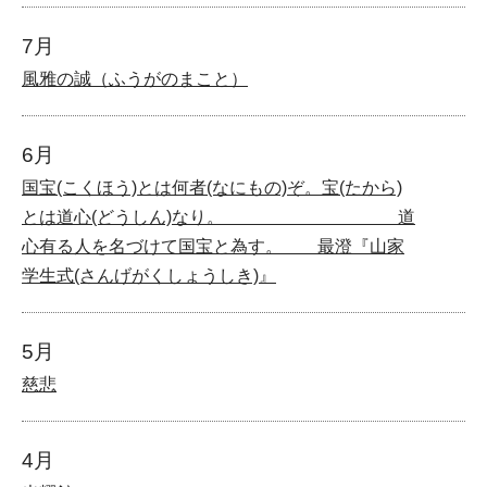
7月
風雅の誠（ふうがのまこと）
6月
国宝(こくほう)とは何者(なにもの)ぞ。宝(たから)
とは道心(どうしん)なり。 道
心有る人を名づけて国宝と為す。 最澄『山家
学生式(さんげがくしょうしき)』
5月
慈悲
4月