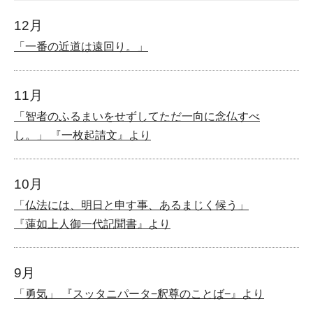
12月
「一番の近道は遠回り。」
11月
「智者のふるまいをせずしてただ一向に念仏すべ
し。」 『一枚起請文』より
10月
「仏法には、明日と申す事、あるまじく候う」
『蓮如上人御一代記聞書』より
9月
「勇気」 『スッタニパータ−釈尊のことば−』より