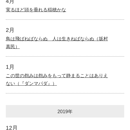
4月
実るほど頭を垂れる稲穂かな
2月
鳥は飛ばねばならぬ 人は生きねばならぬ（坂村
真民）
1月
この世の怨みは怨みをもって静まることはありえ
ない（『ダンマパダ』）
2019年
12月