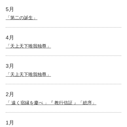
5月
「第二の誕生」
4月
「天上天下唯我独尊」
3月
「天上天下唯我独尊」
2月
「 遠く宿縁を慶べ 」『 教行信証 』「総序」
1月