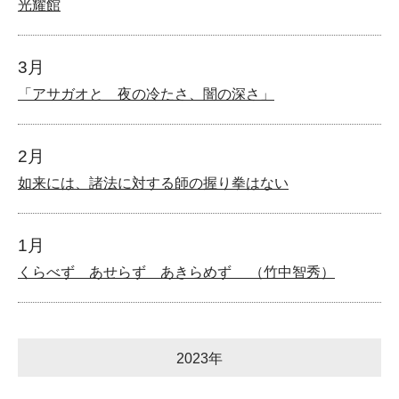
光耀館
3月
「アサガオと 夜の冷たさ、闇の深さ」
2月
如来には、諸法に対する師の握り拳はない
1月
くらべず あせらず あきらめず （竹中智秀）
2023年