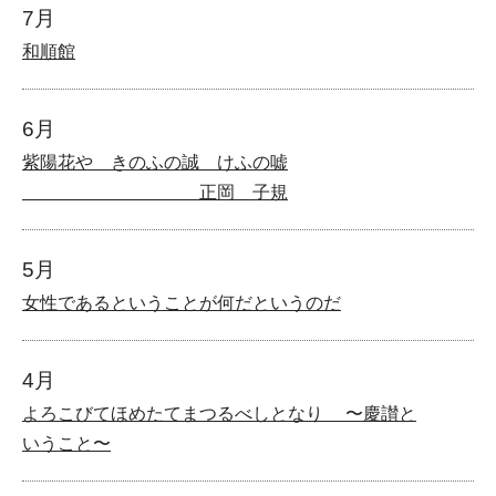
7月
和順館
6月
紫陽花や きのふの誠 けふの嘘
正岡 子規
5月
女性であるということが何だというのだ
4月
よろこびてほめたてまつるべしとなり 〜慶讃と
いうこと〜