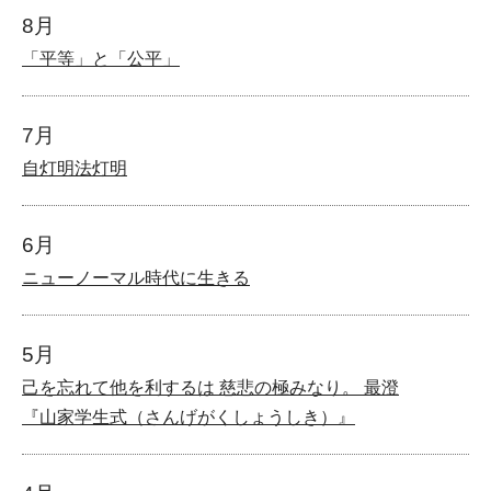
8月
「平等」と「公平」
7月
自灯明法灯明
6月
ニューノーマル時代に生きる
5月
己を忘れて他を利するは 慈悲の極みなり。 最澄
『山家学生式（さんげがくしょうしき）』