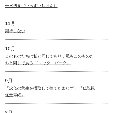
一水四見（いっすいしけん）
11月
期待しない
10月
このものたちは私と同じであり，私もこのものた
ちと同じである 『スッタニパータ』
9月
「念仏の衆生を摂取して捨てたまわず」 『仏説観
無量寿経』
8月