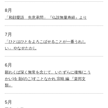
8月
「和顔愛語 先意承問」 『仏説無量寿経』より
7月
「ひとはひとをよろこばせることが一番うれし
い」 やなせたかし
6月
願わくば深く無常を念じて、いたずらに後悔(こう
かい)を 貽(のこ)すことなかれ 宗暁 編 『楽邦文
類』
5月