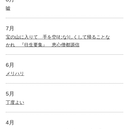
嘘
7月
宝の山に入りて 手を空(むな)しくして帰ることな
かれ 『往生要集』 恵心僧都源信
6月
メリハリ
5月
丁度よい
4月