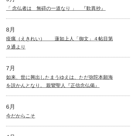
「 念仏者は 無碍の一道なり 」 『歎異抄』
8月
疫癘（えきれい） 蓮如上人「御文」４帖目第
９通より
7月
如来、世に興出したまうゆえは、ただ弥陀本願海
を説かんとなり。 親鸞聖人『正信念仏偈』
6月
今だからこそ