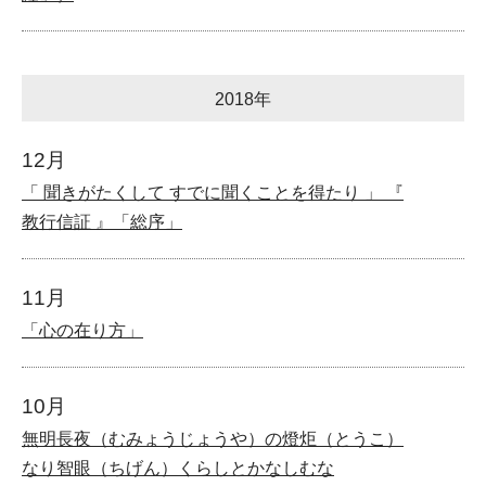
2018年
12月
「 聞きがたくして すでに聞くことを得たり 」 『
教行信証 』「総序」
11月
「心の在り方」
10月
無明長夜（むみょうじょうや）の燈炬（とうこ）
なり智眼（ちげん）くらしとかなしむな